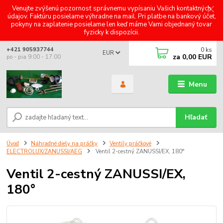
Venujte zvýšenú pozornosť správnemu vypísaniu Vašich kontaktných
údajov. Faktúru posielame výhradne na mail. Pri platbe na bankový účet,
pokyny na zaplatenie posielame len keď máme Vami objednaný tovar
fyzicky k dispozícii.
0
ks
+421 905937744
EUR
za
0,00 EUR
po - pia 9:00 - 17:00
Menu
Hľadať
Úvod
Náhradné diely na práčky
Ventily práčkové
ELECTROLUX/ZANUSSI/AEG
Ventil 2-cestný ZANUSSI/EX, 180°
Ventil 2-cestný ZANUSSI/EX,
180°