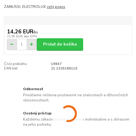
ZANUSSI, ELECTROLUX
celý popis
14,26 EUR
/
ks
11,59 EUR
bez DPH
Pridať do košíka
Číslo produktu:
19847
EAN kód:
21 1325186110
Odbornosť
Prinášame riešenia postavené na znalostiach a dlhoročných
skúsenostiach.
Osobný prístup
Každému zákazníkovi sa venujeme individuálne a s dôrazom
na jeho potreby.