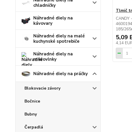
Náhradné diely na
chladničky
Tlmič t
Náhradné diely na
CANDY 
kávovary
4600194
185/265
Náhradné diely na malé
5,09 
kuchynské spotrebiče
4,14 EU
Náhradné diely na
mikrovlnky
Náhradné diely na práčky
Blokovacie závory
Bočnice
Bubny
Čerpadlá