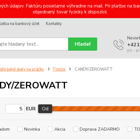
ých údajov. Faktúru posielame výhradne na mail. Pri platbe na 
objednaný tovar fyzicky k dispozícii.
latba na bankový účet
Kontakty
Neviet
Hľadať
+421
po - pi
áhradné diely na práčky
Tlmiče
CANDY/ZEROWATT
DY/ZEROWATT
EUR
Od
adom
Novinka
Akcia
Doprava ZADARMO
TO