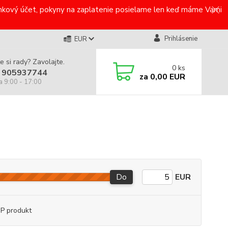
bankový účet, pokyny na zaplatenie posielame len keď máme Vami
Prihlásenie
EUR
e si rady? Zavolajte.
0
ks
 905937744
za
0,00 EUR
a 9:00 - 17:00
Do
EUR
P produkt