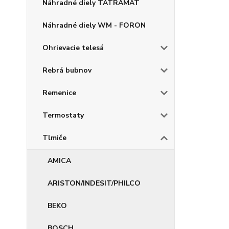
Náhradné diely TATRAMAT
Náhradné diely WM - FORON
Ohrievacie telesá
Rebrá bubnov
Remenice
Termostaty
Tlmiče
AMICA
ARISTON/INDESIT/PHILCO
BEKO
BOSCH