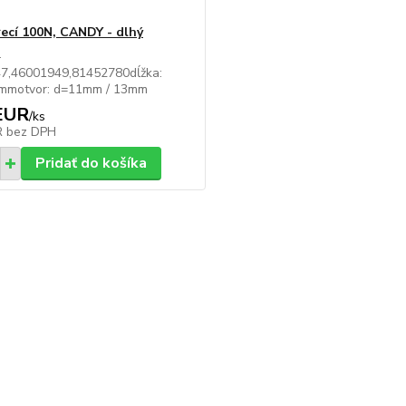
recí 100N, CANDY - dlhý
-
7,46001949,81452780dĺžka:
mmotvor: d=11mm / 13mm
EUR
/
ks
R
bez DPH
Pridať do košíka