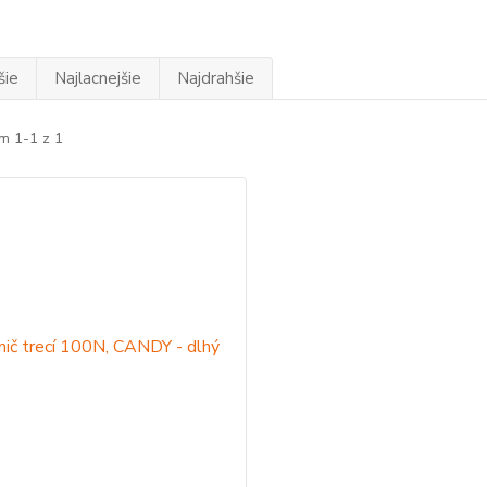
šie
Najlacnejšie
Najdrahšie
m 1-1 z 1