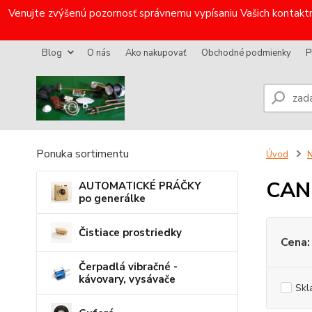
Venujte zvýšenú pozornosť správnemu vypísaniu Vašich kontaktn
Blog
O nás
Ako nakupovať
Obchodné podmienky
P
Ponuka sortimentu
Úvod
N
CAN
AUTOMATICKÉ PRÁČKY
po generálke
Čistiace prostriedky
Cena:
Čerpadlá vibračné -
kávovary, vysávače
Skl