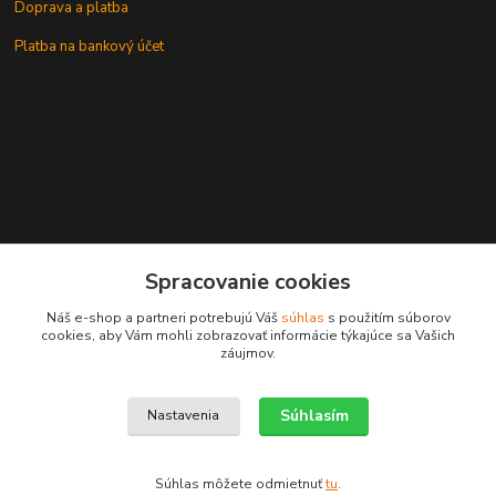
Doprava a platba
Platba na bankový účet
+421 905937744
Spracovanie cookies
leksunsro@gmail.com
Náš e-shop a partneri potrebujú Váš
súhlas
s použitím súborov
cookies, aby Vám mohli zobrazovať informácie týkajúce sa Vašich
záujmov.
Súhlasím
Nastavenia
Upravit sběr cookies.
Súhlas môžete odmietnuť
tu
.