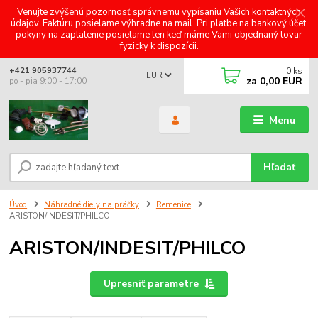
Venujte zvýšenú pozornosť správnemu vypísaniu Vašich kontaktných
údajov. Faktúru posielame výhradne na mail. Pri platbe na bankový účet,
pokyny na zaplatenie posielame len keď máme Vami objednaný tovar
fyzicky k dispozícii.
0
ks
+421 905937744
EUR
za
0,00 EUR
po - pia 9:00 - 17:00
Menu
Hľadať
Úvod
Náhradné diely na práčky
Remenice
ARISTON/INDESIT/PHILCO
ARISTON/INDESIT/PHILCO
Upresniť parametre