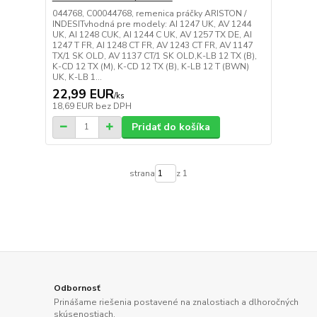
044768, C00044768, remenica práčky ARISTON /
INDESITvhodná pre modely: AI 1247 UK, AV 1244
UK, AI 1248 CUK, AI 1244 C UK, AV 1257 TX DE, AI
1247 T FR, AI 1248 CT FR, AV 1243 CT FR, AV 1147
TX/1 SK OLD, AV 1137 CT/1 SK OLD,K-LB 12 TX (B),
K-CD 12 TX (M), K-CD 12 TX (B), K-LB 12 T (BWN)
UK, K-LB 1...
22,99 EUR
/
ks
18,69 EUR
bez DPH
Pridať do košíka
strana
z 1
Odbornosť
Prinášame riešenia postavené na znalostiach a dlhoročných
skúsenostiach.