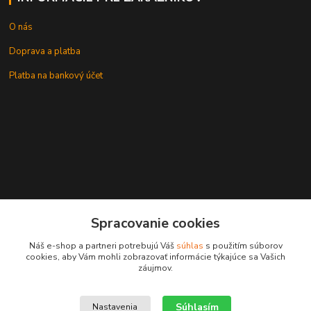
O nás
Doprava a platba
Platba na bankový účet
+421 905937744
Spracovanie cookies
leksunsro@gmail.com
Náš e-shop a partneri potrebujú Váš
súhlas
s použitím súborov
cookies, aby Vám mohli zobrazovať informácie týkajúce sa Vašich
záujmov.
Súhlasím
Nastavenia