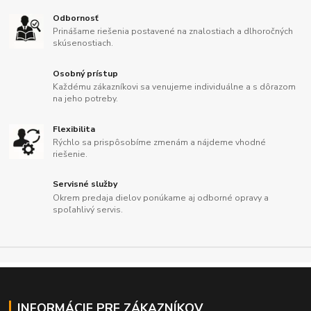
Odbornosť
Prinášame riešenia postavené na znalostiach a dlhoročných
skúsenostiach.
Osobný prístup
Každému zákazníkovi sa venujeme individuálne a s dôrazom
na jeho potreby.
Flexibilita
Rýchlo sa prispôsobíme zmenám a nájdeme vhodné
riešenie.
Servisné služby
Okrem predaja dielov ponúkame aj odborné opravy a
spoľahlivý servis.
INFORMÁCIE PRE ZÁKAZNÍKOV