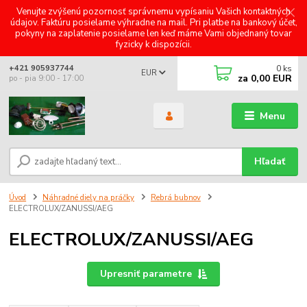
Venujte zvýšenú pozornosť správnemu vypísaniu Vašich kontaktných
údajov. Faktúru posielame výhradne na mail. Pri platbe na bankový účet,
pokyny na zaplatenie posielame len keď máme Vami objednaný tovar
fyzicky k dispozícii.
0
ks
+421 905937744
EUR
za
0,00 EUR
po - pia 9:00 - 17:00
Menu
Hľadať
Úvod
Náhradné diely na práčky
Rebrá bubnov
ELECTROLUX/ZANUSSI/AEG
ELECTROLUX/ZANUSSI/AEG
Upresniť parametre