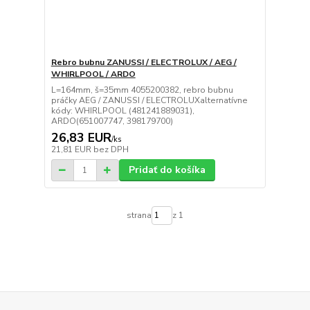
Rebro bubnu ZANUSSI / ELECTROLUX / AEG /
WHIRLPOOL / ARDO
L=164mm, š=35mm 4055200382, rebro bubnu
práčky AEG / ZANUSSI / ELECTROLUXalternatívne
kódy: WHIRLPOOL (481241889031),
ARDO(651007747, 398179700)
26,83 EUR
/
ks
21,81 EUR
bez DPH
Pridať do košíka
strana
z 1