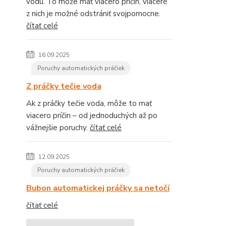
vodu. To môže mať viacero príčin, viaceré
z nich je možné odstrániť svojpomocne.
čítať celé
16.09.2025
Poruchy automatických práčiek
Z práčky tečie voda
Ak z práčky tečie voda, môže to mať
viacero príčin – od jednoduchých až po
vážnejšie poruchy.
čítať celé
12.09.2025
Poruchy automatických práčiek
Bubon automatickej práčky sa netočí
čítať celé