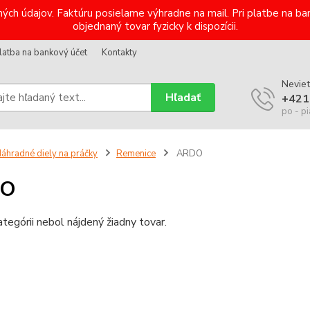
ých údajov. Faktúru posielame výhradne na mail. Pri platbe na 
objednaný tovar fyzicky k dispozícii.
latba na bankový účet
Kontakty
Neviet
Hľadať
+421
po - pi
áhradné diely na práčky
Remenice
ARDO
DO
ategórii nebol nájdený žiadny tovar.