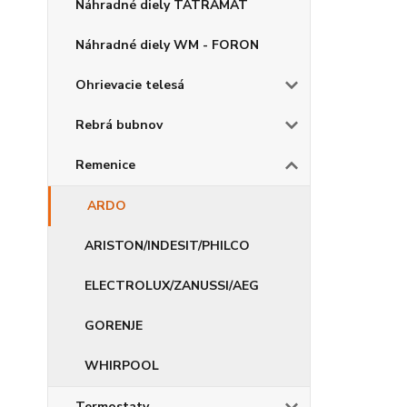
Náhradné diely TATRAMAT
Náhradné diely WM - FORON
Ohrievacie telesá
Rebrá bubnov
Remenice
ARDO
ARISTON/INDESIT/PHILCO
ELECTROLUX/ZANUSSI/AEG
GORENJE
WHIRPOOL
Termostaty