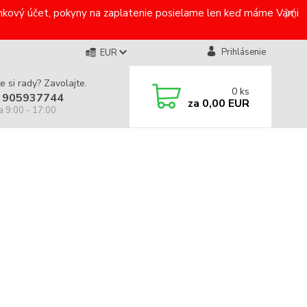
bankový účet, pokyny na zaplatenie posielame len keď máme Vami
Prihlásenie
EUR
e si rady? Zavolajte.
0
ks
 905937744
za
0,00 EUR
a 9:00 - 17:00