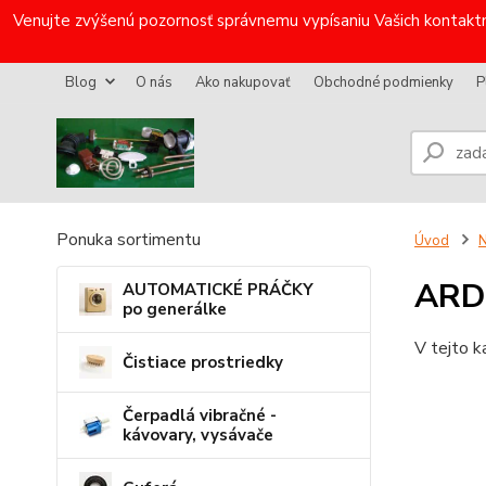
Venujte zvýšenú pozornosť správnemu vypísaniu Vašich kontaktn
Blog
O nás
Ako nakupovať
Obchodné podmienky
P
Ponuka sortimentu
Úvod
N
AR
AUTOMATICKÉ PRÁČKY
po generálke
V tejto k
Čistiace prostriedky
Čerpadlá vibračné -
kávovary, vysávače