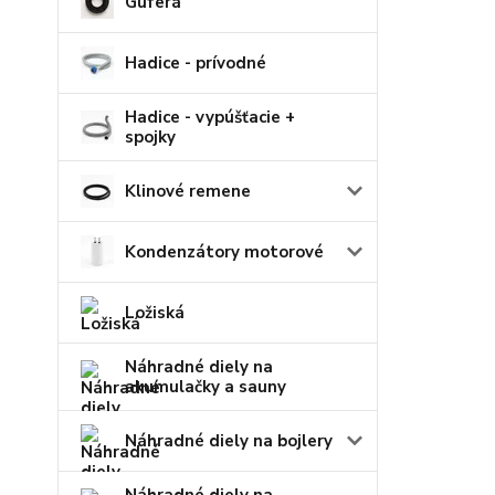
Guferá
Hadice - prívodné
Hadice - vypúšťacie +
spojky
Klinové remene
Kondenzátory motorové
Ložiská
Náhradné diely na
akumulačky a sauny
Náhradné diely na bojlery