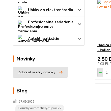
Uhlíky do elektronáradia
Profesionálne zariadenia
- komponenty
Autoklimatizácie
Hadica 
- kolie
Novinky
2,50 
2,03 EU
Zobraziť všetky novinky
Blog
17.09.2025
Poruchy automatických práčiek