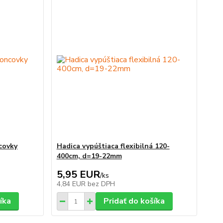
covky
Hadica vypúštiaca flexibilná 120-
400cm, d=19-22mm
5,95 EUR
/
ks
4,84 EUR
bez DPH
íka
Pridať do košíka