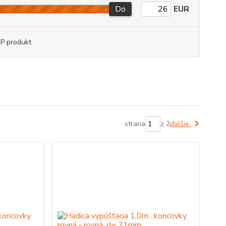
Do
EUR
P produkt
strana
z 2
ďalšie