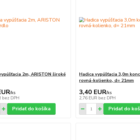
vypúšťacia 2m, ARISTON široké
Hadica vypúšťacia 3,0m kon
rovná-kolienko, d= 21mm
EUR
3,40 EUR
/
ks
/
ks
R
bez DPH
2,76 EUR
bez DPH
Pridať do košíka
Pridať do koš