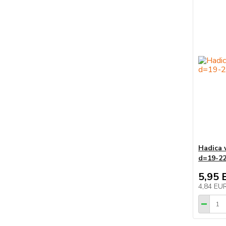
Hadica v
d=19-2
5,95 
4,84 EU