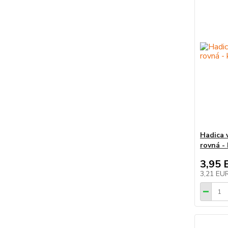
Hadica 
rovná -
3,95 
3,21 EU