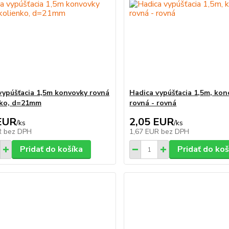
vypúšťacia 1,5m konvovky rovná
Hadica vypúšťacia 1,5m, kon
nko, d=21mm
rovná - rovná
EUR
2,05 EUR
/
ks
/
ks
R
bez DPH
1,67 EUR
bez DPH
Pridať do košíka
Pridať do koš