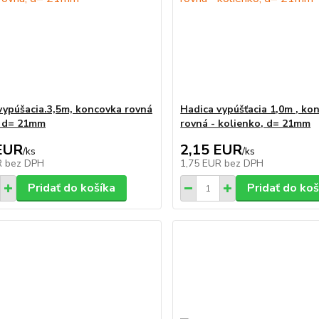
vypúšacia.3,5m, koncovka rovná
Hadica vypúšťacia 1,0m , ko
, d= 21mm
rovná - kolienko, d= 21mm
EUR
2,15 EUR
/
ks
/
ks
R
bez DPH
1,75 EUR
bez DPH
Pridať do košíka
Pridať do koš