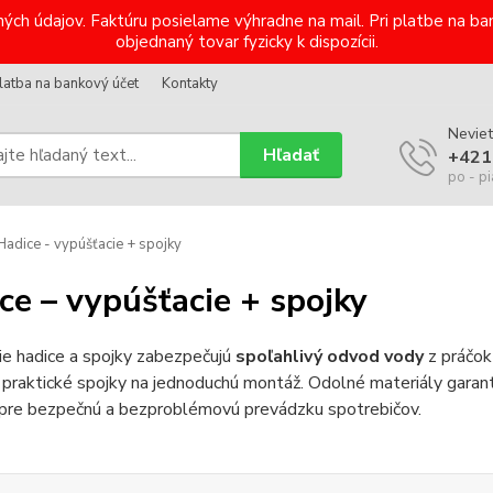
ých údajov. Faktúru posielame výhradne na mail. Pri platbe na 
objednaný tovar fyzicky k dispozícii.
latba na bankový účet
Kontakty
Neviet
Hľadať
+421
po - pi
adice - vypúšťacie + spojky
ce – vypúšťacie + spojky
ie hadice a spojky zabezpečujú
spoľahlivý odvod vody
z práčok
 praktické spojky na jednoduchú montáž. Odolné materiály garan
 pre bezpečnú a bezproblémovú prevádzku spotrebičov.