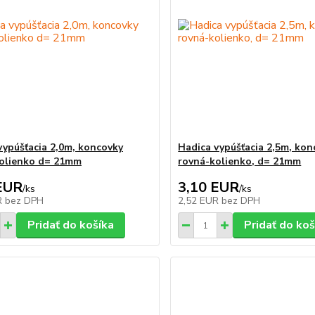
vypúšťacia 2,0m, koncovky
Hadica vypúšťacia 2,5m, kon
olienko d= 21mm
rovná-kolienko, d= 21mm
EUR
3,10 EUR
/
ks
/
ks
R
bez DPH
2,52 EUR
bez DPH
Pridať do košíka
Pridať do koš