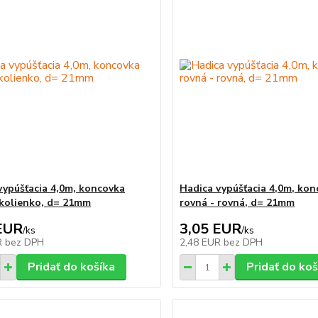
vypúšťacia 4,0m, koncovka
Hadica vypúšťacia 4,0m, ko
 kolienko, d= 21mm
rovná - rovná, d= 21mm
EUR
3,05 EUR
/
ks
/
ks
R
bez DPH
2,48 EUR
bez DPH
Pridať do košíka
Pridať do koš