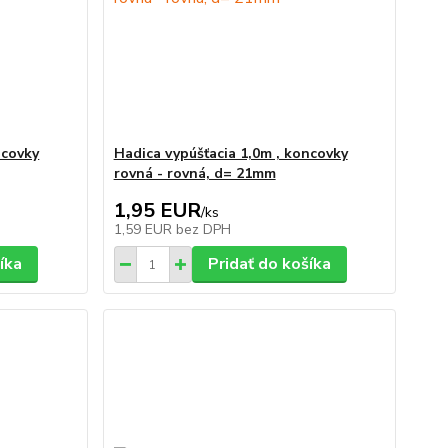
ncovky
Hadica vypúšťacia 1,0m , koncovky
rovná - rovná, d= 21mm
1,95 EUR
/
ks
1,59 EUR
bez DPH
íka
Pridať do košíka