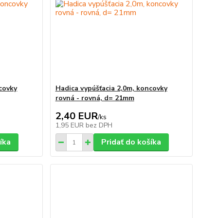
covky
Hadica vypúšťacia 2,0m, koncovky
rovná - rovná, d= 21mm
2,40 EUR
/
ks
1,95 EUR
bez DPH
íka
Pridať do košíka