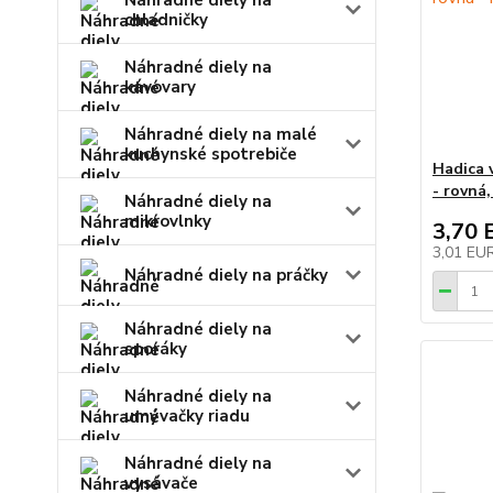
Náhradné diely na
chladničky
Náhradné diely na
kávovary
Náhradné diely na malé
kuchynské spotrebiče
Hadica 
- rovná
Náhradné diely na
mikrovlnky
3,70 
3,01 EU
Náhradné diely na práčky
Náhradné diely na
sporáky
Náhradné diely na
umývačky riadu
Náhradné diely na
vysávače