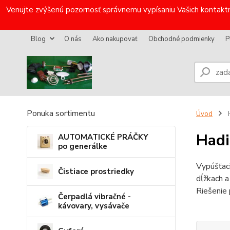
Venujte zvýšenú pozornosť správnemu vypísaniu Vašich kontaktn
Blog
O nás
Ako nakupovať
Obchodné podmienky
P
Ponuka sortimentu
Úvod
H
Hadi
AUTOMATICKÉ PRÁČKY
po generálke
Vypúšťac
Čistiace prostriedky
dĺžkach a
Riešenie
Čerpadlá vibračné -
kávovary, vysávače