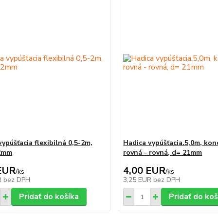
ypúšťacia flexibilná 0,5-2m,
Hadica vypúšťacia.5,0m, kon
2mm
rovná - rovná, d= 21mm
EUR
4,00 EUR
/
ks
/
ks
R
bez DPH
3,25 EUR
bez DPH
Pridať do košíka
Pridať do koš