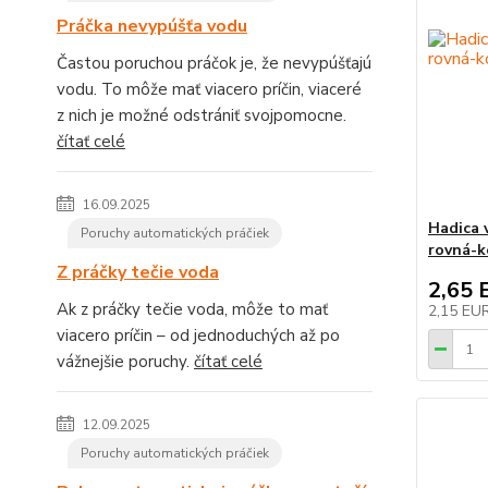
Práčka nevypúšťa vodu
Častou poruchou práčok je, že nevypúšťajú
vodu. To môže mať viacero príčin, viaceré
z nich je možné odstrániť svojpomocne.
čítať celé
16.09.2025
Hadica 
Poruchy automatických práčiek
rovná-k
Z práčky tečie voda
2,65 
Ak z práčky tečie voda, môže to mať
2,15 EU
viacero príčin – od jednoduchých až po
vážnejšie poruchy.
čítať celé
12.09.2025
Poruchy automatických práčiek