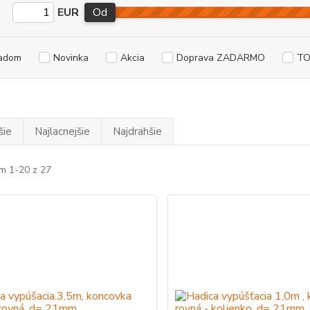
EUR
Od
adom
Novinka
Akcia
Doprava ZADARMO
TO
šie
Najlacnejšie
Najdrahšie
m 1-20 z 27