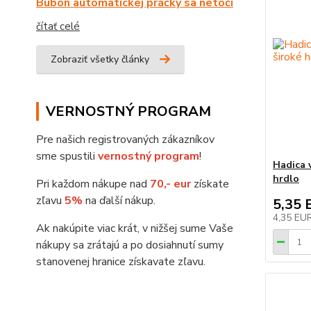
Bubon automatickej práčky sa netočí
čítať celé
Zobraziť všetky články
VERNOSTNÝ PROGRAM
Pre našich registrovaných zákazníkov
sme spustili
vernostný program
!
Hadica 
hrdlo
Pri každom nákupe nad
70,- eur
získate
zľavu
5%
na ďalší nákup.
5,35 
4,35 EU
Ak nakúpite viac krát, v nižšej sume Vaše
nákupy sa zrátajú a po dosiahnutí sumy
stanovenej hranice získavate zľavu.