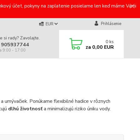
bankový účet, pokyny na zaplatenie posielame len keď máme Vami
Prihlásenie
EUR
e si rady? Zavolajte.
0
ks
 905937744
za
0,00 EUR
a 9:00 - 17:00
 a umývačiek. Ponúkame flexibilné hadice v rôznych
tujú
dlhú životnosť
a minimalizujú riziko úniku vody.