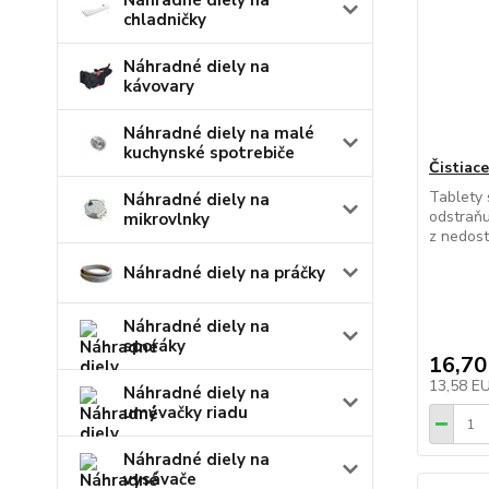
Náhradné diely na
chladničky
Náhradné diely na
kávovary
Náhradné diely na malé
kuchynské spotrebiče
Čistiace
Tablety 
Náhradné diely na
odstraňu
mikrovlnky
z nedost
Náhradné diely na práčky
Náhradné diely na
sporáky
16,70
13,58 E
Náhradné diely na
umývačky riadu
Náhradné diely na
vysávače