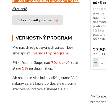
Bubon automatickej práčky sa netočí
ml / 5 
čítať celé
Eco Deca
prostrie
navrhnut
Zobraziť všetky články
nezávadn
proti vo
Fľaša je
plastu a
VERNOSTNÝ PROGRAM
nálepku 
Pre našich registrovaných zákazníkov
27,50
sme spustili
vernostný program
!
22,36 E
Pri každom nákupe nad
70,- eur
získate
zľavu
5%
na ďalší nákup.
Ak nakúpite viac krát, v nižšej sume Vaše
nákupy sa zrátajú a po dosiahnutí sumy
stanovenej hranice získavate zľavu.
Na to aby
hromadeni