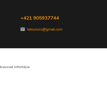
+421 905937744
leksunsro@gmail.com
brazovať informácie
Vytvorené na
Eshop-rychlo.sk