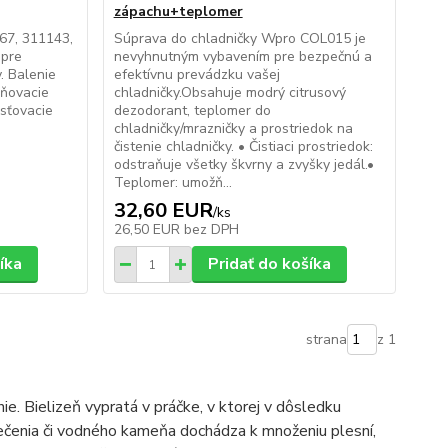
zápachu+teplomer
67, 311143,
Súprava do chladničky Wpro COL015 je
 pre
nevyhnutným vybavením pre bezpečnú a
. Balenie
efektívnu prevádzku vašej
pňovacie
chladničky.Obsahuje modrý citrusový
sťovacie
dezodorant, teplomer do
chladničky/mrazničky a prostriedok na
čistenie chladničky. • Čistiaci prostriedok:
odstraňuje všetky škvrny a zvyšky jedál.•
Teplomer: umožň...
32,60 EUR
/
ks
26,50 EUR
bez DPH
íka
Pridať do košíka
strana
z 1
ie. Bielizeň vypratá v práčke, v ktorej v dôsledku
blečenia či vodného kameňa dochádza k množeniu plesní,