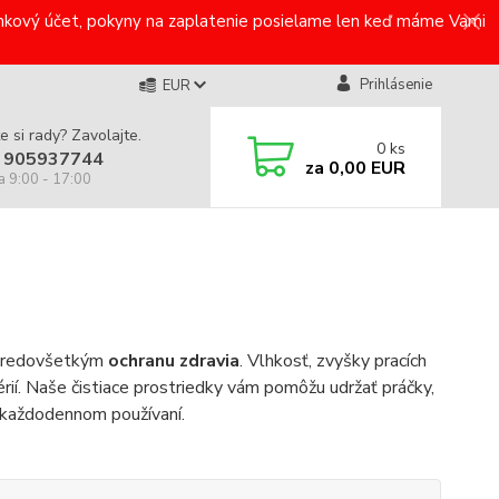
bankový účet, pokyny na zaplatenie posielame len keď máme Vami
Prihlásenie
EUR
e si rady? Zavolajte.
0
ks
 905937744
za
0,00 EUR
a 9:00 - 17:00
predovšetkým
ochranu zdravia
. Vlhkosť, zvyšky pracích
rií. Naše čistiace prostriedky vám pomôžu udržať práčky,
ri každodennom používaní.