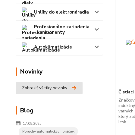
Uhlíky do elektronáradia
Profesionálne zariadenia
- komponenty
Autoklimatizácie
Novinky
Zobraziť všetky novinky
Čistiac
Značkový
indukčný
Blog
varných 
ktorý za
lesk.
17.09.2025
Poruchy automatických práčiek