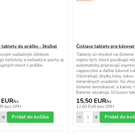
 tablety do práčky - 3ks/bal
Čistiace tablety pre kávov
svojim oxidačným účinkom
Tablety sú vhodné na čistenie
jú nečistoty a nežiadúce pachy aj
najmä tých, ktoré používajú ml
upných miest v práčke
automaticky pripravujú espres
cappuccino a ďaľšie kávové ná
Odstraňujú zbytky kávy, tukov
minerálnych usadenín. Sú vho
čistenie termokanvíc a kanvíc
Balenie obsahuje 10 kusov tabli
 EUR
15,50 EUR
/
ks
/
ks
UR
bez DPH
12,60 EUR
bez DPH
Pridať do košíka
Pridať do koš