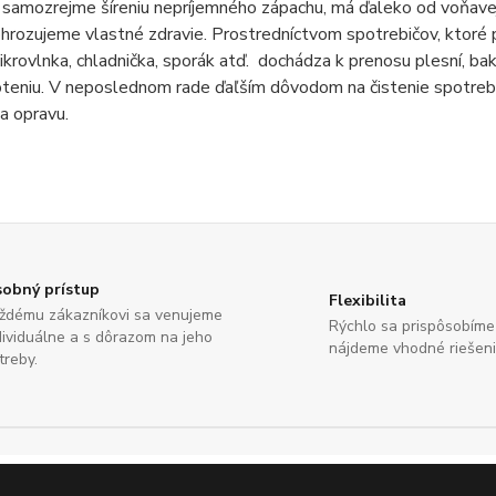
a samozrejme šíreniu nepríjemného zápachu, má ďaleko od voňavej
ohrozujeme vlastné zdravie. Prostredníctvom spotrebičov, ktoré 
ikrovlnka, chladnička, sporák atď. dochádza k prenosu plesní, bak
eniu. V neposlednom rade ďaľším dôvodom na čistenie spotrebičov
a opravu.
obný prístup
Flexibilita
ždému zákazníkovi sa venujeme
Rýchlo sa prispôsobím
dividuálne a s dôrazom na jeho
nájdeme vhodné riešeni
treby.