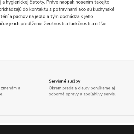
 a hygienickej čistoty. Práve naopak nosením takejto
prichádzajú do kontaktu s potravinami ako sú kuchynské
térií a pachov na jedlo a tým dochádza k jeho
 je ich predĺženie životnosti a funkčnosti a nižšie
Servisné služby
e zmenám a
Okrem predaja dielov ponúkame aj
e.
odborné opravy a spoľahlivý servis.