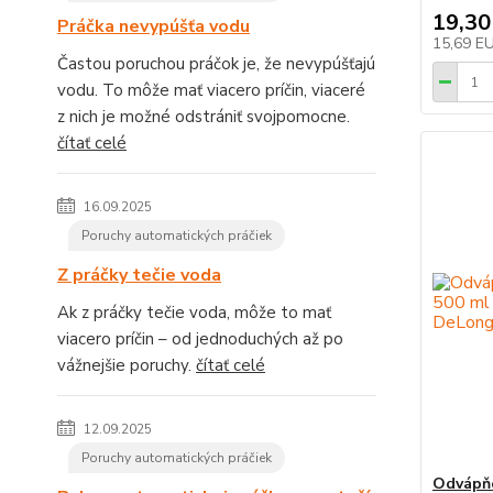
19,30
Práčka nevypúšťa vodu
15,69 E
Častou poruchou práčok je, že nevypúšťajú
vodu. To môže mať viacero príčin, viaceré
z nich je možné odstrániť svojpomocne.
čítať celé
16.09.2025
Poruchy automatických práčiek
Z práčky tečie voda
Ak z práčky tečie voda, môže to mať
viacero príčin – od jednoduchých až po
vážnejšie poruchy.
čítať celé
12.09.2025
Poruchy automatických práčiek
Odvápňo