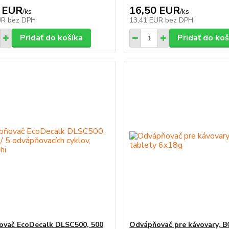
 EUR
16,50 EUR
/
ks
/
ks
UR
bez DPH
13,41 EUR
bez DPH
Pridať do košíka
Pridať do koš
vač EcoDecalk DLSC500, 500
Odvápňovač pre kávovary, 