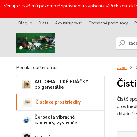
Venujte zvýšenú pozornosť správnemu vypísaniu Vašich kontaktn
Blog
O nás
Ako nakupovať
Obchodné podmienky
P
Ponuka sortimentu
Úvod
Č
Čist
AUTOMATICKÉ PRÁČKY
po generálke
Čisté sp
Čistiace prostriedky
prostried
chladničk
Čerpadlá vibračné -
kávovary, vysávače