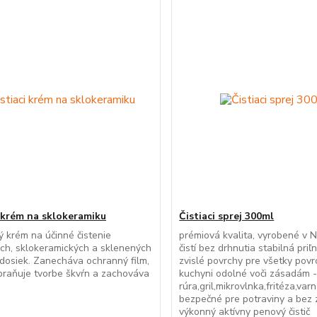
i krém na sklokeramiku
Čistiaci sprej 300ml
 krém na účinné čistenie
prémiová kvalita, vyrobené v
ch, sklokeramických a sklenených
čistí bez drhnutia stabilná pri
dosiek. Zanecháva ochranný film,
zvislé povrchy pre všetky povr
braňuje tvorbe škvŕn a zachováva
kuchyni odolné voči zásadám 
rúra,gril,mikrovlnka,fritéza,varn
bezpečné pre potraviny a bez
výkonný aktívny penový či