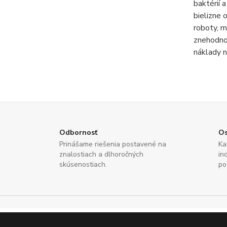
baktérií 
bielizne 
roboty, m
znehodnot
náklady n
Odbornosť
Os
Prinášame riešenia postavené na
Ka
znalostiach a dlhoročných
in
skúsenostiach.
po