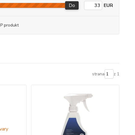
Do
EUR
P produkt
strana
z 1