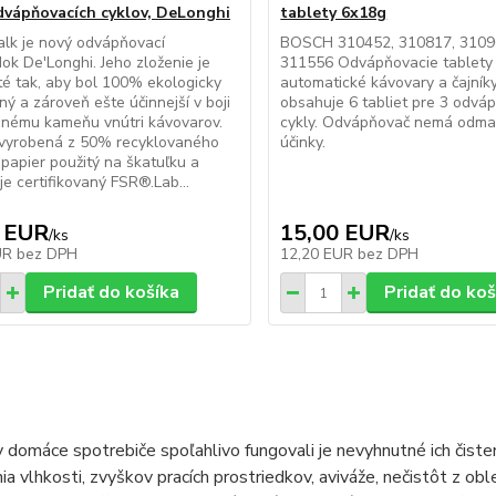
odvápňovacích cyklov, DeLonghi
tablety 6x18g
lk je nový odvápňovací
BOSCH 310452, 310817, 3109
dok De'Longhi. Jeho zloženie je
311556 Odvápňovacie tablety
é tak, aby bol 100% ekologicky
automatické kávovary a čajníky
ý a zároveň ešte účinnejší v boji
obsahuje 6 tabliet pre 3 odvá
dnému kameňu vnútri kávovarov.
cykly. Odvápňovač nemá odma
 vyrobená z 50% recyklovaného
účinky.
 papier použitý na škatuľku a
je certifikovaný FSR®.Lab...
 EUR
15,00 EUR
/
ks
/
ks
UR
bez DPH
12,20 EUR
bez DPH
Pridať do košíka
Pridať do koš
 domáce spotrebiče spoľahlivo fungovali je nevyhnutné ich čisten
a vlhkosti, zvyškov pracích prostriedkov, aviváže, nečistôt z o