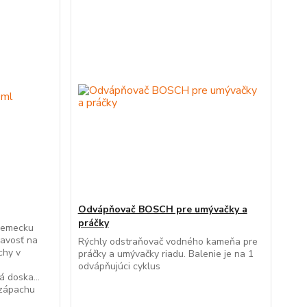
Odvápňovač BOSCH pre umývačky a
práčky
 Nemecku
ľnavosť na
Rýchly odstraňovač vodného kameňa pre
chy v
práčky a umývačky riadu. Balenie je na 1
-
odvápňujúci cyklus
á doska...
 zápachu
stič