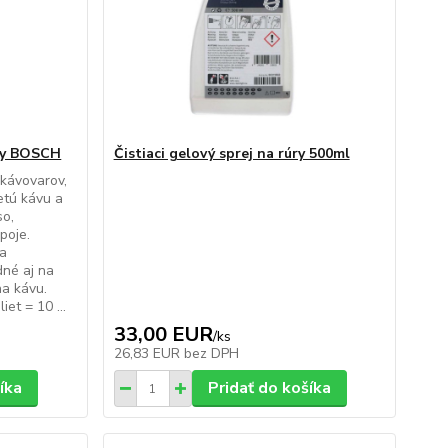
ary BOSCH
Čistiaci gelový sprej na rúry 500ml
 kávovarov,
etú kávu a
so,
poje.
 a
dné aj na
 na kávu.
et = 10 ...
33,00 EUR
/
ks
26,83 EUR
bez DPH
íka
Pridať do košíka