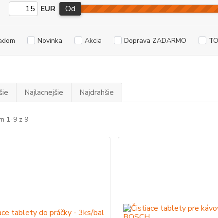
EUR
Od
adom
Novinka
Akcia
Doprava ZADARMO
TO
šie
Najlacnejšie
Najdrahšie
m 1-9 z 9