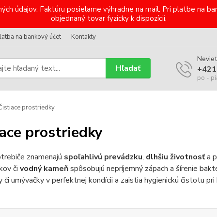
ých údajov. Faktúru posielame výhradne na mail. Pri platbe na 
objednaný tovar fyzicky k dispozícii.
latba na bankový účet
Kontakty
Neviet
Hľadať
+421
po - pi
istiace prostriedky
iace prostriedky
otrebiče znamenajú
spoľahlivú prevádzku
,
dlhšiu životnosť
a 
kov či
vodný kameň
spôsobujú nepríjemný zápach a šírenie bakté
y či umývačky v perfektnej kondícii a zaistia hygienickú čistotu p