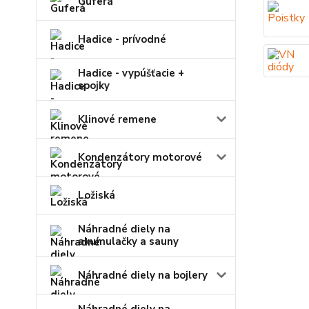
Guferá
Hadice - prívodné
Hadice - vypúšťacie +
spojky
Klinové remene
Kondenzátory motorové
Ložiská
Náhradné diely na
akumulačky a sauny
Náhradné diely na bojlery