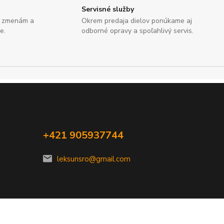
Servisné služby
e zmenám a
Okrem predaja dielov ponúkame aj
e.
odborné opravy a spoľahlivý servis.
+421 905937744
leksunsro@gmail.com