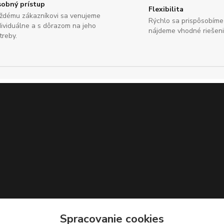
obný prístup
Flexibilita
ždému zákazníkovi sa venujeme
Rýchlo sa prispôsobím
dividuálne a s dôrazom na jeho
nájdeme vhodné riešeni
treby.
Spracovanie cookies