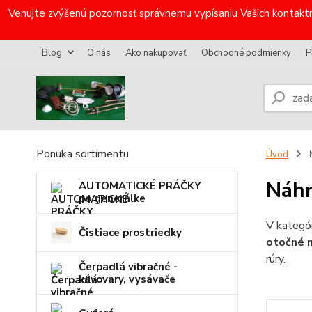
Venujte zvýšenú pozornosť správnemu vypísaniu Vašich kontaktn
Blog
O nás
Ako nakupovať
Obchodné podmienky
P
Ponuka sortimentu
Úvod
N
Náhr
AUTOMATICKÉ PRÁČKY
po generálke
V kategór
Čistiace prostriedky
otočné m
rúry.
Čerpadlá vibračné -
kávovary, vysávače