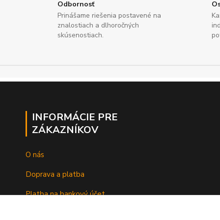
Odbornosť
Os
Prinášame riešenia postavené na
Ka
znalostiach a dlhoročných
in
skúsenostiach.
po
INFORMÁCIE PRE
ZÁKAZNÍKOV
O nás
Doprava a platba
Platba na bankový účet