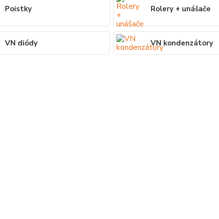
Poistky
Rolery + unášače
VN diódy
VN kondenzátory