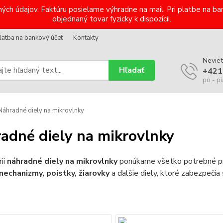
ých údajov. Faktúru posielame výhradne na mail. Pri platbe na 
objednaný tovar fyzicky k dispozícii.
latba na bankový účet
Kontakty
Neviet
Hľadať
+421
po - pi
áhradné diely na mikrovlnky
adné diely na mikrovlnky
ii
náhradné diely na mikrovlnky
ponúkame všetko potrebné 
echanizmy, poistky, žiarovky
a ďalšie diely, ktoré zabezpečia