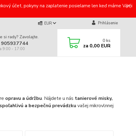
bankový účet, pokyny na zaplatenie posielame len keď máme Vami
Prihlásenie
EUR
e si rady? Zavolajte.
0
ks
 905937744
za
0,00 EUR
a 9:00 - 17:00
pre
opravu a údržbu
. Nájdete u nás
tanierové misky,
spoľahlivú a bezpečnú prevádzku
vašej mikrovlnnej