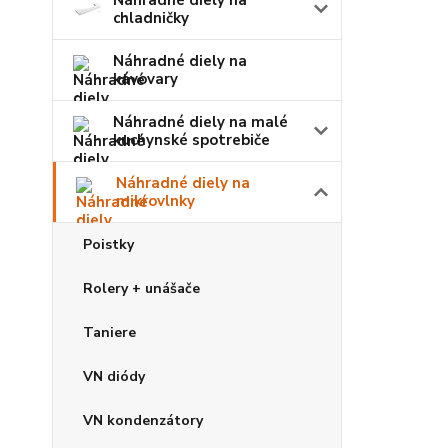
Náhradné diely na
chladničky
Náhradné diely na
kávovary
Náhradné diely na malé
kuchynské spotrebiče
Náhradné diely na
mikrovlnky
Poistky
Rolery + unášače
Taniere
VN diódy
VN kondenzátory