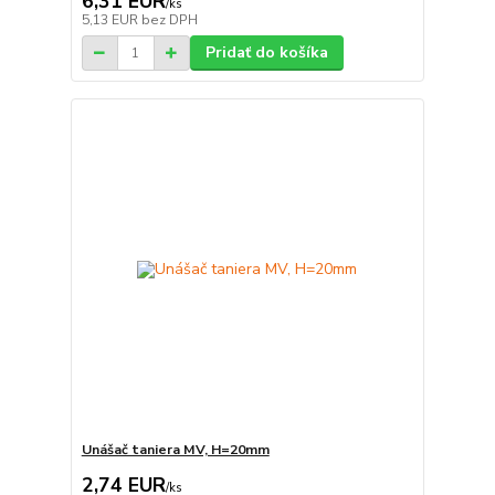
6,31 EUR
/
ks
5,13 EUR
bez DPH
Pridať do košíka
Unášač taniera MV, H=20mm
2,74 EUR
/
ks