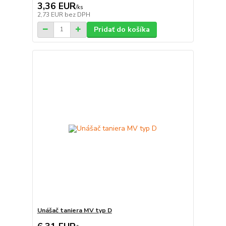
3,36 EUR
/
ks
2,73 EUR
bez DPH
Pridať do košíka
Unášač taniera MV typ D