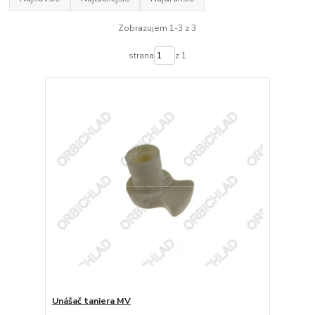
Zobrazujem 1-3 z 3
strana
z 1
Unášač taniera MV