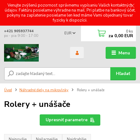
Venujte zvýšenú pozornosť správnemu vypísaniu Vašich kontaktných
údajov. Faktúru posielame výhradne na mail. Pri platbe na bankový účet,
pokyny na zaplatenie posielame len keď máme Vami objednaný tovar
fyzicky k dispozícii.
0
ks
+421 905937744
EUR
za
0,00 EUR
po - pia 9:00 - 17:00
Menu
Hľadať
Úvod
Náhradné diely na mikrovlnky
Rolery + unášače
Rolery + unášače
Upresniť parametre
Najnovšie
Najlacnejšie
Najdrahšie