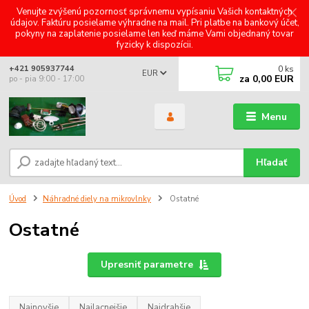
Venujte zvýšenú pozornosť správnemu vypísaniu Vašich kontaktných
údajov. Faktúru posielame výhradne na mail. Pri platbe na bankový účet,
pokyny na zaplatenie posielame len keď máme Vami objednaný tovar
fyzicky k dispozícii.
0
ks
+421 905937744
EUR
za
0,00 EUR
po - pia 9:00 - 17:00
Menu
Hľadať
Úvod
Náhradné diely na mikrovlnky
Ostatné
Ostatné
Upresniť parametre
Najnovšie
Najlacnejšie
Najdrahšie