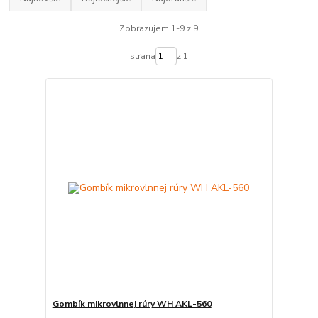
Zobrazujem 1-9 z 9
strana
z 1
Gombík mikrovlnnej rúry WH AKL-560