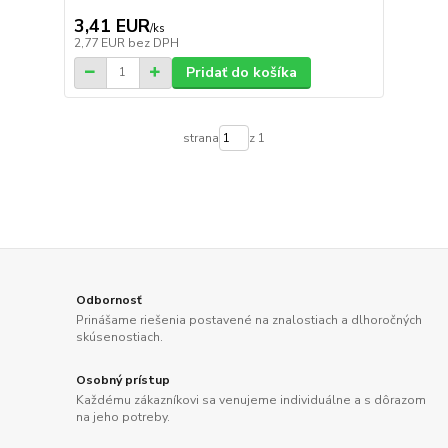
3,41 EUR
/
ks
2,77 EUR
bez DPH
Pridať do košíka
strana
z 1
Odbornosť
Prinášame riešenia postavené na znalostiach a dlhoročných
skúsenostiach.
Osobný prístup
Každému zákazníkovi sa venujeme individuálne a s dôrazom
na jeho potreby.