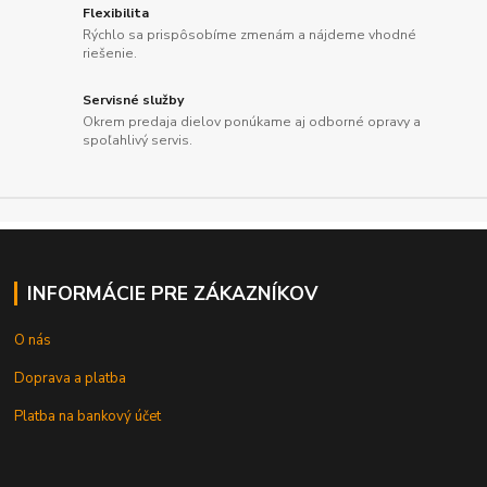
Flexibilita
Rýchlo sa prispôsobíme zmenám a nájdeme vhodné
riešenie.
Servisné služby
Okrem predaja dielov ponúkame aj odborné opravy a
spoľahlivý servis.
INFORMÁCIE PRE ZÁKAZNÍKOV
O nás
Doprava a platba
Platba na bankový účet