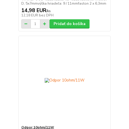
D, 5x7mmvýška hriadeľa: 9 / 11mmfaston 2 x 6,3mm
14,98 EUR
/
ks
12,18 EUR
bez DPH
Pridať do košíka
Odpor 10ohm/11W