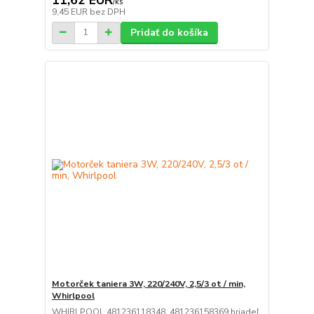
/
ks
9,45 EUR
bez DPH
Pridať do košíka
Motorček taniera 3W, 220/240V, 2,5/3 ot / min,
Whirlpool
WHIRLPOOL 481236118348, 481236158369 hriadeľ