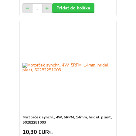
Pridať do košíka
Motorček synchr., 4W, 5RPM, 14mm, hrideľ. plast,
50282251003
10,30 EUR
/
ks