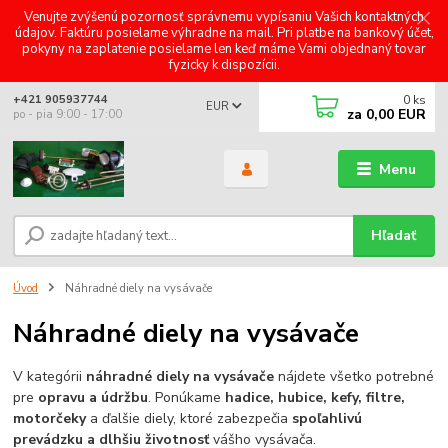
Venujte zvýšenú pozornosť správnemu vypísaniu Vašich kontaktných
údajov. Faktúru posielame výhradne na mail. Pri platbe na bankový účet,
pokyny na zaplatenie posielame len keď máme Vami objednaný tovar
fyzicky k dispozícii.
0
ks
+421 905937744
EUR
za
0,00 EUR
po - pia 9:00 - 17:00
Menu
Hľadať
Úvod
Náhradné diely na vysávače
Náhradné diely na vysávače
V kategórii
náhradné diely na vysávače
nájdete všetko potrebné
pre
opravu a údržbu
. Ponúkame
hadice, hubice, kefy, filtre,
motorčeky
a ďalšie diely, ktoré zabezpečia
spoľahlivú
prevádzku a dlhšiu životnosť
vášho vysávača.