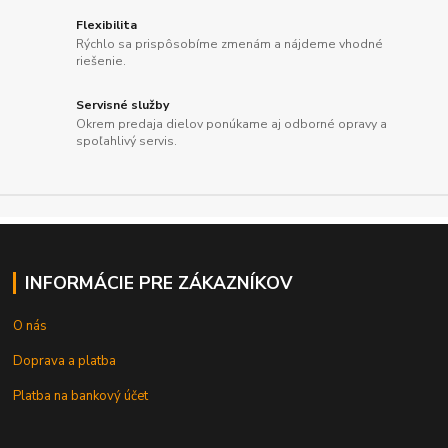
Flexibilita
Rýchlo sa prispôsobíme zmenám a nájdeme vhodné
riešenie.
Servisné služby
Okrem predaja dielov ponúkame aj odborné opravy a
spoľahlivý servis.
INFORMÁCIE PRE ZÁKAZNÍKOV
O nás
Doprava a platba
Platba na bankový účet