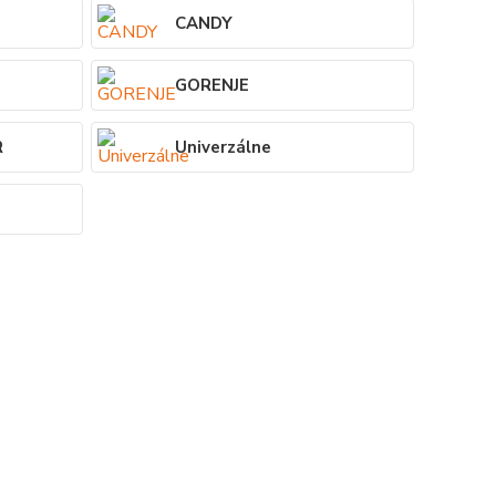
CANDY
GORENJE
R
Univerzálne