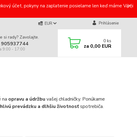
bankový účet, pokyny na zaplatenie posielame len keď máme Vami
Prihlásenie
EUR
e si rady? Zavolajte.
0
ks
 905937744
za
0,00 EUR
a 9:00 - 17:00
é na
opravu a údržbu
vašej chladničky. Ponúkame
hlivú prevádzku a dlhšiu životnosť
spotrebiča.