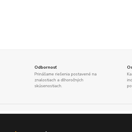
Odbornosť
Os
Prinášame riešenia postavené na
Ka
znalostiach a dlhoročných
in
skúsenostiach.
po