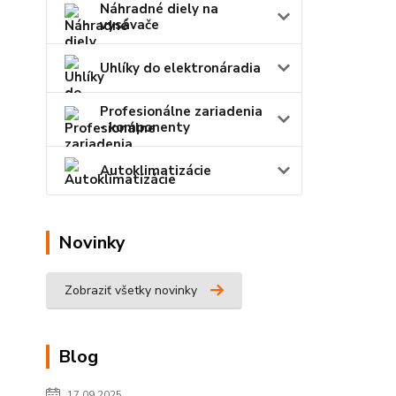
Náhradné diely na
vysávače
Uhlíky do elektronáradia
Profesionálne zariadenia
- komponenty
Autoklimatizácie
Novinky
Zobraziť všetky novinky
Blog
17.09.2025