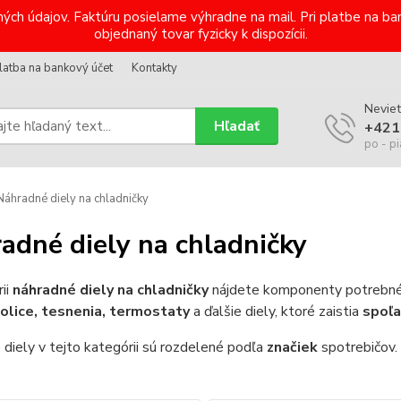
ých údajov. Faktúru posielame výhradne na mail. Pri platbe na 
objednaný tovar fyzicky k dispozícii.
latba na bankový účet
Kontakty
Neviet
Hľadať
+421
po - pi
áhradné diely na chladničky
adné diely na chladničky
ii
náhradné diely na chladničky
nájdete komponenty potrebn
olice, tesnenia, termostaty
a ďalšie diely, ktoré zaistia
spoľa
diely v tejto kategórii sú rozdelené podľa
značiek
spotrebičov.