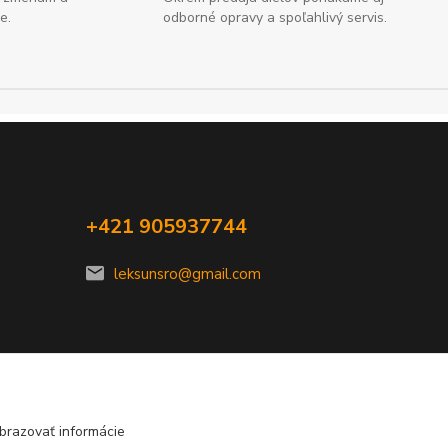
e.
odborné opravy a spoľahlivý servis.
+421 905937744
leksunsro@gmail.com
brazovať informácie