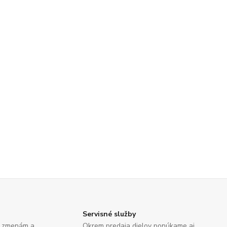
Servisné služby
e zmenám a
Okrem predaja dielov ponúkame aj