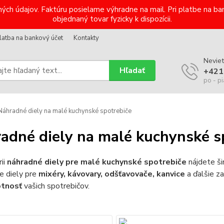
ých údajov. Faktúru posielame výhradne na mail. Pri platbe na 
objednaný tovar fyzicky k dispozícii.
latba na bankový účet
Kontakty
Neviet
Hľadať
+421
po - pi
áhradné diely na malé kuchynské spotrebiče
adné diely na malé kuchynské s
ii
náhradné diely pre malé kuchynské spotrebiče
nájdete š
 diely pre
mixéry, kávovary, odšťavovače, kanvice
a ďalšie za
otnosť
vašich spotrebičov.