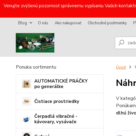
Venujte zvýšenú pozornosť správnemu vypísaniu Vašich kontaktn
Blog
O nás
Ako nakupovať
Obchodné podmienky
P
Ponuka sortimentu
Úvod
N
Náhr
AUTOMATICKÉ PRÁČKY
po generálke
V kategór
Čistiace prostriedky
Ponúkame
dlhú živ
Čerpadlá vibračné -
kávovary, vysávače