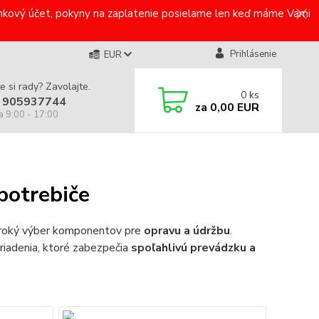
bankový účet, pokyny na zaplatenie posielame len keď máme Vami
Prihlásenie
EUR
e si rady? Zavolajte.
0
ks
 905937744
za
0,00 EUR
a 9:00 - 17:00
potrebiče
iroký výber komponentov pre
opravu a údržbu
.
riadenia, ktoré zabezpečia
spoľahlivú prevádzku a