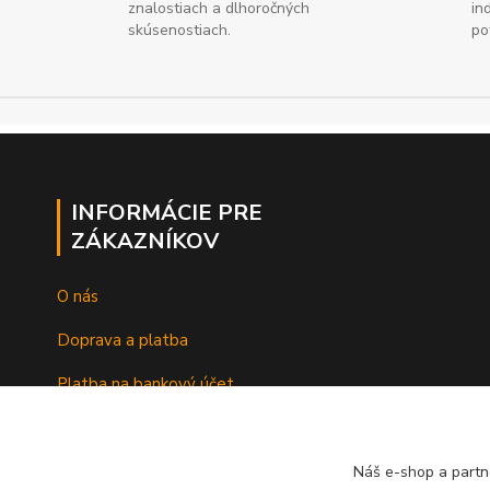
znalostiach a dlhoročných
in
skúsenostiach.
po
INFORMÁCIE PRE
ZÁKAZNÍKOV
O nás
Doprava a platba
Platba na bankový účet
Náš e-shop a partn