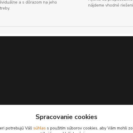
dividuálne a s dôrazom na jeho
nájdeme vhodné riešeni
treby.
Spracovanie cookies
eri potrebujú Váš
súhlas
s použitím súborov cookies, aby Vám mohli zo