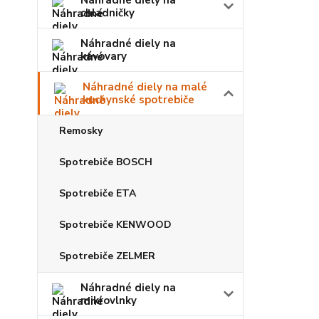
Náhradné diely na
chladničky
Náhradné diely na
kávovary
Náhradné diely na malé
kuchynské spotrebiče
Remosky
Spotrebiče BOSCH
Spotrebiče ETA
Spotrebiče KENWOOD
Spotrebiče ZELMER
Náhradné diely na
mikrovlnky