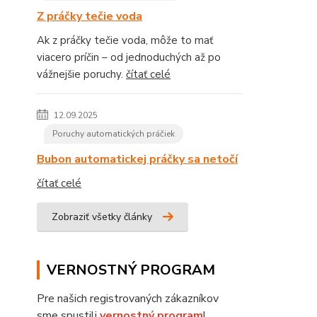
Z práčky tečie voda
Ak z práčky tečie voda, môže to mať
viacero príčin – od jednoduchých až po
vážnejšie poruchy.
čítať celé
12.09.2025
Poruchy automatických práčiek
Bubon automatickej práčky sa netočí
čítať celé
Zobraziť všetky články
VERNOSTNÝ PROGRAM
Pre našich registrovaných zákazníkov
sme spustili
vernostný program
!