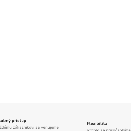
obný prístup
Flexibilita
ždému zákazníkovi sa venujeme
Rýchlo sa prispôsobím