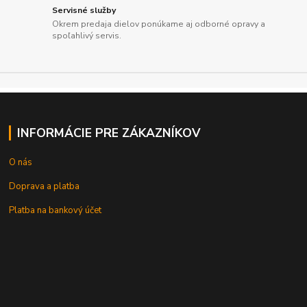
Servisné služby
Okrem predaja dielov ponúkame aj odborné opravy a
spoľahlivý servis.
INFORMÁCIE PRE ZÁKAZNÍKOV
O nás
Doprava a platba
Platba na bankový účet