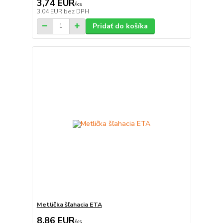
3,74 EUR
/
ks
3,04 EUR
bez DPH
Pridať do košíka
Metlička šľahacia ETA
8,86 EUR
/
ks