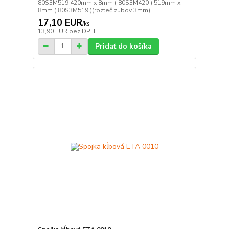
80S3M519 420mm x 8mm ( 80S3M420 ) 519mm x
8mm ( 80S3M519 )(rozteč zubov 3mm)
17,10 EUR
/
ks
13,90 EUR
bez DPH
Pridať do košíka