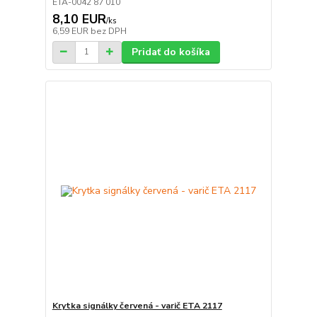
ETA-0042 87 010
8,10 EUR
/
ks
6,59 EUR
bez DPH
Pridať do košíka
Krytka signálky červená - varič ETA 2117