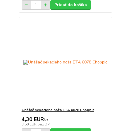
Pridať do košíka
Unášač sekacieho noža ETA 6078 Choppic
4,30 EUR
/
ks
3,50 EUR
bez DPH