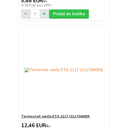
5,88 EUR
/
ks
4,78 EUR
bez DPH
Pridať do košíka
Termostat variča ETA 2117 (211704000)
12,46 EUR
/
ks