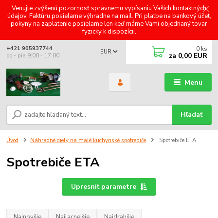
Venujte zvýšenú pozornosť správnemu vypísaniu Vašich kontaktných
údajov. Faktúru posielame výhradne na mail. Pri platbe na bankový účet,
pokyny na zaplatenie posielame len keď máme Vami objednaný tovar
fyzicky k dispozícii.
0
ks
+421 905937744
EUR
za
0,00 EUR
po - pia 9:00 - 17:00
Menu
Hľadať
Úvod
Náhradné diely na malé kuchynské spotrebiče
Spotrebiče ETA
Spotrebiče ETA
Upresniť parametre
Najnovšie
Najlacnejšie
Najdrahšie