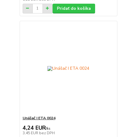
Pridať do košíka
Unášač I ETA 0024
4,24 EUR
/
ks
3,45 EUR
bez DPH