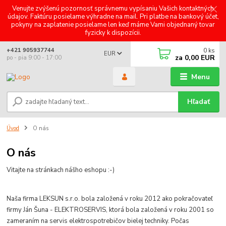
Venujte zvýšenú pozornosť správnemu vypísaniu Vašich kontaktných
údajov. Faktúru posielame výhradne na mail. Pri platbe na bankový účet,
pokyny na zaplatenie posielame len keď máme Vami objednaný tovar
fyzicky k dispozícii.
0
ks
+421 905937744
EUR
za
0,00 EUR
po - pia 9:00 - 17:00
Menu
Hľadať
Úvod
O nás
O nás
Vitajte na stránkach nášho eshopu :-)
Naša firma LEKSUN s.r.o. bola založená v roku 2012 ako pokračovateľ
firmy Ján Šuna - ELEKTROSERVIS, ktorá bola založená v roku 2001 so
zameraním na servis elektrospotrebičov bielej techniky. Počas