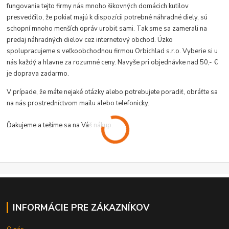
fungovania tejto firmy nás mnoho šikovných domácich kutilov
presvedčilo, že pokiaľ majú k dispozícii potrebné náhradné diely, sú
schopní mnoho menších opráv urobiť sami. Tak sme sa zamerali na
predaj náhradných dielov cez internetový obchod. Úzko
spolupracujeme s veľkoobchodnou firmou Orbichlad s.r.o.
Vyberie si u
nás každý a hlavne za rozumné ceny. Navyše pri objednávke nad 50,- €
je doprava zadarmo.
V prípade, že máte nejaké otázky alebo potrebujete poradiť, obráťte sa
na nás prostredníctvom mailu alebo telefonicky.
Ďakujeme a tešíme sa na Váš nákup.
INFORMÁCIE PRE ZÁKAZNÍKOV