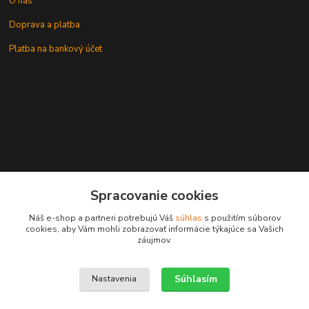
O nás
Doprava a platba
Platba na bankový účet
+421 905937744
Spracovanie cookies
leksunsro@gmail.com
Náš e-shop a partneri potrebujú Váš
súhlas
s použitím súborov
cookies, aby Vám mohli zobrazovať informácie týkajúce sa Vašich
záujmov.
Súhlasím
Nastavenia
Upravit sběr cookies.