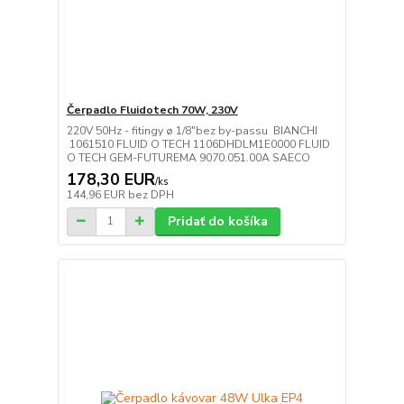
Čerpadlo Fluidotech 70W, 230V
220V 50Hz - fitingy ø 1/8"bez by-passu BIANCHI
1061510 FLUID O TECH 1106DHDLM1E0000 FLUID
O TECH GEM-FUTUREMA 9070.051.00A SAECO
178,30 EUR
/
ks
144,96 EUR
bez DPH
Pridať do košíka