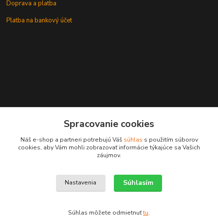
Doprava a platba
Platba na bankový účet
+421 905937744
Spracovanie cookies
leksunsro@gmail.com
Náš e-shop a partneri potrebujú Váš
súhlas
s použitím súborov
cookies, aby Vám mohli zobrazovať informácie týkajúce sa Vašich
záujmov.
Súhlasím
Nastavenia
Upravit sběr cookies.
Súhlas môžete odmietnuť
tu
.