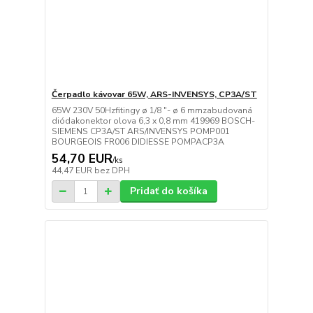
Čerpadlo kávovar 65W, ARS-INVENSYS, CP3A/ST
65W 230V 50Hzfitingy ø 1/8 "- ø 6 mmzabudovaná
diódakonektor olova 6,3 x 0,8 mm 419969 BOSCH-
SIEMENS CP3A/ST ARS/INVENSYS POMP001
BOURGEOIS FR006 DIDIESSE POMPACP3A
54,70 EUR
/
ks
44,47 EUR
bez DPH
Pridať do košíka