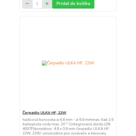
Pridať do košíka
Čerpadlo ULKA HF, 22W
hadicová koncovka ø 6,6 mm - ø 6,6 mmmax. tlak 2,6
barteplota vody max. 20 ° Cintegrovaná dióda (1N
4007P)konektory 4,8 x 0,8 mm čerpadlo ULKA HF,
22W, 230V, univerzálne pre vysávače a kávovary,