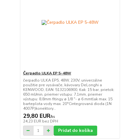
Čerpadlo ULKA EP 5-48W
čerpadlo ULKA EP5, 48W, 230V, univerzálne
použitie pre vysávače, kávovary DeLonghi a
KENWOOD, EAN: 5132106900, tlak: 15 bar, prietok:
650 ml/min, priemer vstupu: 7,1mm, priemer
výstupu: 8,8mm fitingy ø 1/8 "- ø 6 mmtlak max. 15
barteplota vody max. 20°Cintegrovaná dioda (1N
4007P)konektory...
29,80 EUR
/
ks
24,23 EUR
bez DPH
Pridať do košíka