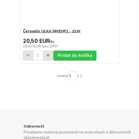
Čerpadlo ULKA NMEHP1 - 21W
20,50 EUR
/
ks
16,67 EUR
bez DPH
Pridať do košíka
strana
z 1
Odbornosť
Prinášame riešenia postavené na znalostiach a dlhoročných
skúsenostiach.