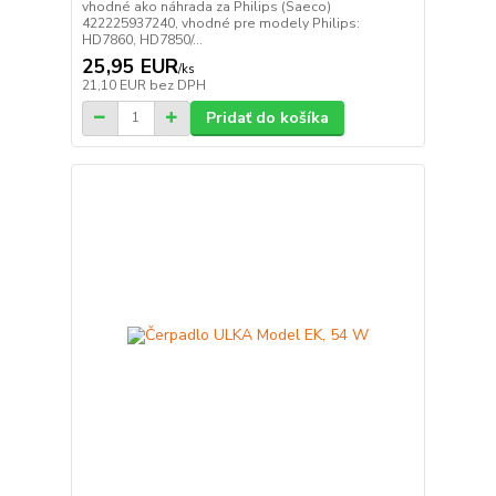
vhodné ako náhrada za Philips (Saeco)
422225937240, vhodné pre modely Philips:
HD7860, HD7850/...
25,95 EUR
/
ks
21,10 EUR
bez DPH
Pridať do košíka