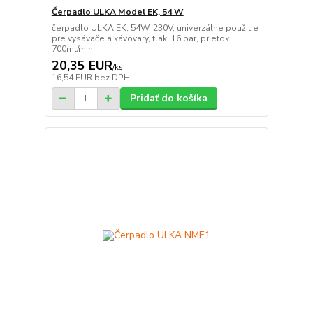
Čerpadlo ULKA Model EK, 54 W
čerpadlo ULKA EK, 54W, 230V, univerzálne použitie
pre vysávače a kávovary, tlak: 16 bar, prietok
700ml/min
20,35 EUR
/
ks
16,54 EUR
bez DPH
Pridať do košíka