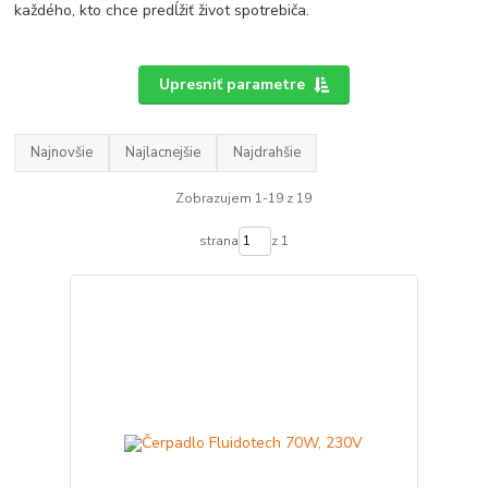
každého, kto chce predĺžiť život spotrebiča.
Upresniť parametre
Najnovšie
Najlacnejšie
Najdrahšie
Zobrazujem 1-19 z 19
strana
z 1