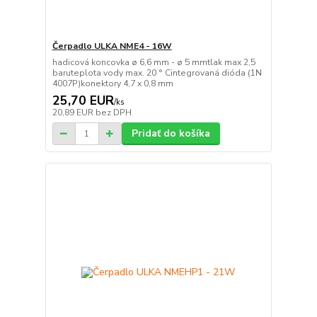
Čerpadlo ULKA NME4 - 16W
hadicová koncovka ø 6,6 mm - ø 5 mmtlak max 2,5
baruteplota vody max. 20 ° Cintegrovaná dióda (1N
4007P)konektory 4,7 x 0,8 mm
25,70 EUR
/
ks
20,89 EUR
bez DPH
Pridať do košíka