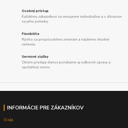
Osobný prístup
Každému zákazníkovi sa venujeme individuálne a s dôrazom
na jeho potreby.
Flexibilita
Rýchlo sa prispôsobíme zmenám a nájdeme vhodné
riešenie.
Servisné služby
Okrem predaja dielov ponúkame aj odborné opravy a
spoľahlivý servis.
INFORMÁCIE PRE ZÁKAZNÍKOV
O nás