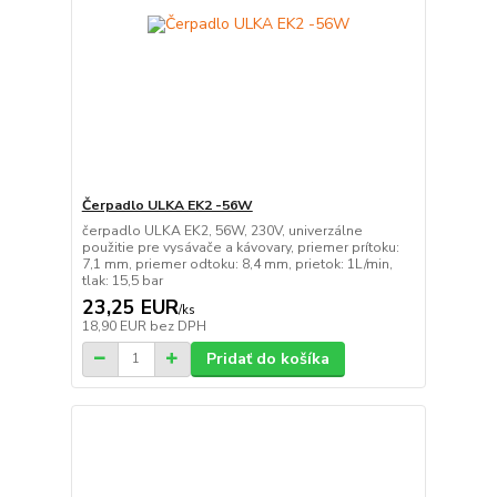
Čerpadlo ULKA EK2 -56W
čerpadlo ULKA EK2, 56W, 230V, univerzálne
použitie pre vysávače a kávovary, priemer prítoku:
7,1 mm, priemer odtoku: 8,4 mm, prietok: 1L/min,
tlak: 15,5 bar
23,25 EUR
/
ks
18,90 EUR
bez DPH
Pridať do košíka