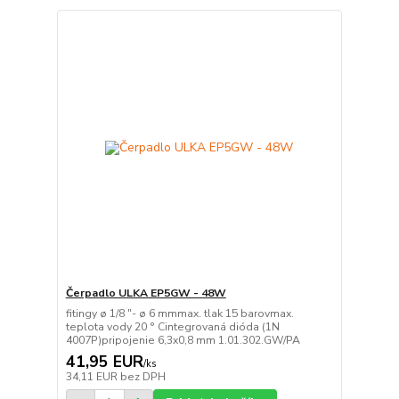
Čerpadlo ULKA EP5GW - 48W
fitingy ø 1/8 "- ø 6 mmmax. tlak 15 barovmax.
teplota vody 20 ° Cintegrovaná dióda (1N
4007P)pripojenie 6,3x0,8 mm 1.01.302.GW/PA
41,95 EUR
/
ks
34,11 EUR
bez DPH