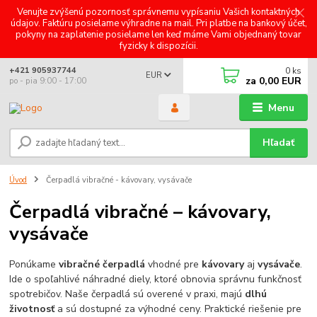
Venujte zvýšenú pozornosť správnemu vypísaniu Vašich kontaktných
údajov. Faktúru posielame výhradne na mail. Pri platbe na bankový účet,
pokyny na zaplatenie posielame len keď máme Vami objednaný tovar
fyzicky k dispozícii.
0
ks
+421 905937744
EUR
za
0,00 EUR
po - pia 9:00 - 17:00
Menu
Hľadať
Úvod
Čerpadlá vibračné - kávovary, vysávače
Čerpadlá vibračné – kávovary,
vysávače
Ponúkame
vibračné čerpadlá
vhodné pre
kávovary
aj
vysávače
.
Ide o spoľahlivé náhradné diely, ktoré obnovia správnu funkčnosť
spotrebičov. Naše čerpadlá sú overené v praxi, majú
dlhú
životnosť
a sú dostupné za výhodné ceny. Praktické riešenie pre