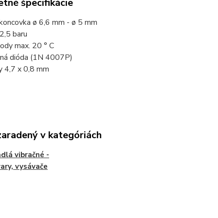
tné špecifikácie
 koncovka ø 6,6 mm - ø 5 mm
2,5 baru
vody max. 20 ° C
aná dióda (1N 4007P)
y 4,7 x 0,8 mm
zaradený v kategóriách
dlá vibračné -
ary, vysávače