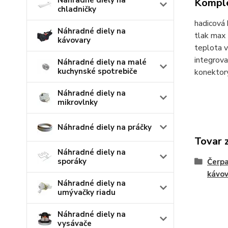
Náhradné diely na
Komple
chladničky
hadicová
Náhradné diely na
tlak max 
kávovary
teplota 
integrov
Náhradné diely na malé
kuchynské spotrebiče
konektor
Náhradné diely na
mikrovlnky
Náhradné diely na práčky
Tovar 
Náhradné diely na
sporáky
Čerpa
kávov
Náhradné diely na
umývačky riadu
Náhradné diely na
vysávače