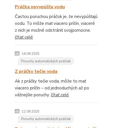
Práčka nevypúšťa vodu
Častou poruchou práčok je, že nevypúšťajú
vodu. To môže mať viacero príčin, viaceré
z nich je možné odstrániť svojpomocne.
čítať celé
16.09.2025
Poruchy automatických práčiek
Z práčky tečie voda
Ak z práčky tečie voda, môže to mať
viacero príčin – od jednoduchých až po
vážnejšie poruchy.
čítať celé
12.09.2025
Poruchy automatických práčiek