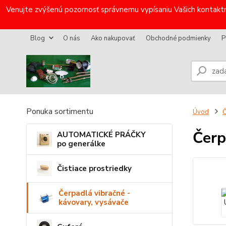
Venujte zvýšenú pozornosť správnemu vypísaniu Vašich kontaktn
Blog
O nás
Ako nakupovať
Obchodné podmienky
P
Ponuka sortimentu
Úvod
Č
Čer
AUTOMATICKÉ PRÁČKY
po generálke
Čistiace prostriedky
Čerpadlá vibračné -
kávovary, vysávače