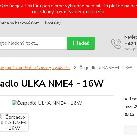
ých údajov. Faktúru posielame výhradne na mail. Pri platbe na 
objednaný tovar fyzicky k dispozícii.
latba na bankový účet
Kontakty
Neviet
Hľadať
+421
po - pi
erpadlá vibračné - kávovary, vysávače
Čerpadlo ULKA NME4 - 16W
padlo ULKA NME4 - 16W
hadico
max. 2
popis