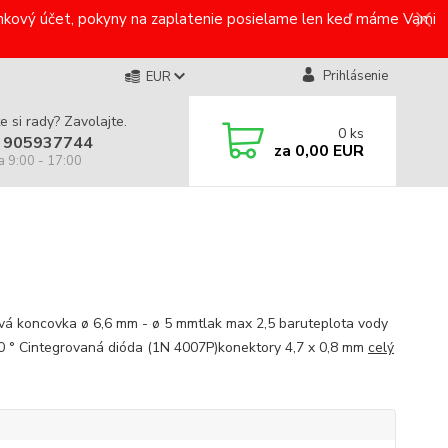
bankový účet, pokyny na zaplatenie posielame len keď máme Vami
Prihlásenie
EUR
e si rady? Zavolajte.
0
ks
 905937744
za
0,00 EUR
a 9:00 - 17:00
vá koncovka ø 6,6 mm - ø 5 mmtlak max 2,5 baruteplota vody
0 ° Cintegrovaná dióda (1N 4007P)konektory 4,7 x 0,8 mm
celý