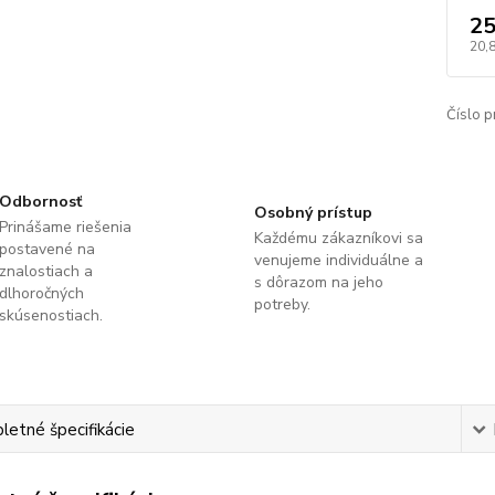
25
20,
Číslo p
Odbornosť
Osobný prístup
Prinášame riešenia
Každému zákazníkovi sa
postavené na
venujeme individuálne a
znalostiach a
s dôrazom na jeho
dlhoročných
potreby.
skúsenostiach.
etné špecifikácie