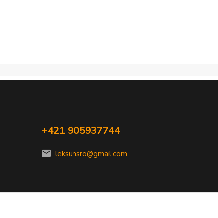
+421 905937744
leksunsro@gmail.com