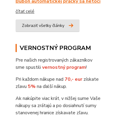
Bubon automatickej práčky sa netočí
čítať celé
Zobraziť všetky články
VERNOSTNÝ PROGRAM
Pre našich registrovaných zákazníkov
sme spustili
vernostný program
!
Pri každom nákupe nad
70,- eur
získate
zľavu
5%
na ďalší nákup.
Ak nakúpite viac krát, v nižšej sume Vaše
nákupy sa zrátajú a po dosiahnutí sumy
stanovenej hranice získavate zľavu.