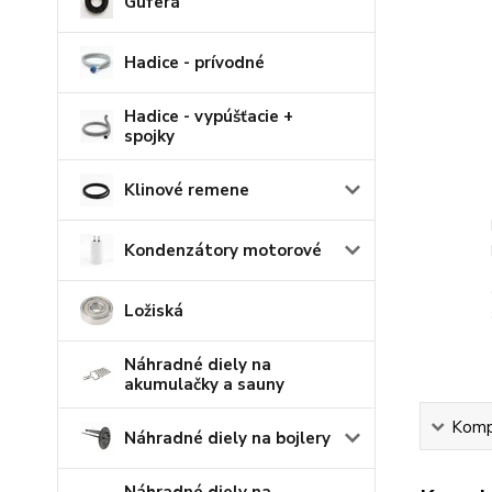
Guferá
Hadice - prívodné
Hadice - vypúšťacie +
spojky
Klinové remene
Kondenzátory motorové
Ložiská
Náhradné diely na
akumulačky a sauny
Kompl
Náhradné diely na bojlery