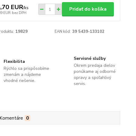
,70 EUR
/
ks
Pridať do košíka
89 EUR
bez DPH
roduktu:
19829
EAN kód:
39 5439-133102
Servisné služby
Flexibilita
Okrem predaja dielov
Rýchlo sa prispôsobíme
ponúkame aj odborné
zmenám a nájdeme
opravy a spoľahlivý
vhodné riešenie.
servis.
Komentáre
0