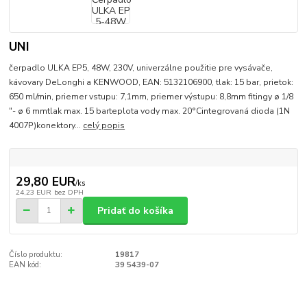
UNI
čerpadlo ULKA EP5, 48W, 230V, univerzálne použitie pre vysávače,
kávovary DeLonghi a KENWOOD, EAN: 5132106900, tlak: 15 bar, prietok:
650 ml/min, priemer vstupu: 7,1mm, priemer výstupu: 8,8mm fitingy ø 1/8
"- ø 6 mmtlak max. 15 barteplota vody max. 20°Cintegrovaná dioda (1N
4007P)konektory...
celý popis
29,80 EUR
/
ks
24,23 EUR
bez DPH
Pridať do košíka
Číslo produktu:
19817
EAN kód:
39 5439-07