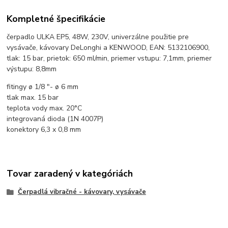
Kompletné špecifikácie
čerpadlo ULKA EP5, 48W, 230V, univerzálne použitie pre
vysávače, kávovary DeLonghi a KENWOOD, EAN: 5132106900,
tlak: 15 bar, prietok: 650 ml/min, priemer vstupu: 7,1mm, priemer
výstupu: 8,8mm
fitingy ø 1/8 "- ø 6 mm
tlak max. 15 bar
teplota vody max. 20°C
integrovaná dioda (1N 4007P)
konektory 6,3 x 0,8 mm
Tovar zaradený v kategóriách
Čerpadlá vibračné - kávovary, vysávače