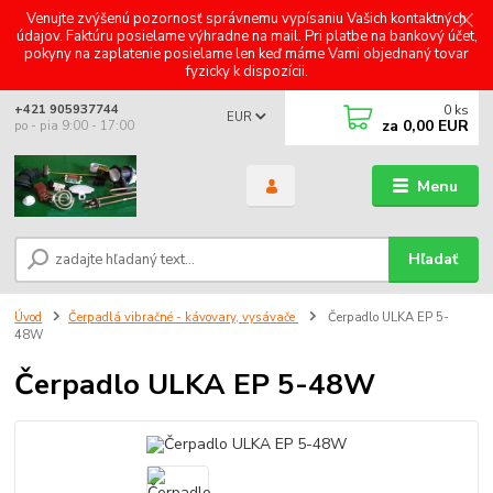
Venujte zvýšenú pozornosť správnemu vypísaniu Vašich kontaktných
údajov. Faktúru posielame výhradne na mail. Pri platbe na bankový účet,
pokyny na zaplatenie posielame len keď máme Vami objednaný tovar
fyzicky k dispozícii.
0
ks
+421 905937744
EUR
za
0,00 EUR
po - pia 9:00 - 17:00
Menu
Hľadať
Úvod
Čerpadlá vibračné - kávovary, vysávače
Čerpadlo ULKA EP 5-
48W
Čerpadlo ULKA EP 5-48W