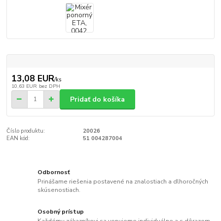
13,08 EUR
/
ks
10,63 EUR
bez DPH
Pridať do košíka
Číslo produktu:
20026
EAN kód:
51 004287004
Odbornosť
Prinášame riešenia postavené na znalostiach a dlhoročných
skúsenostiach.
Osobný prístup