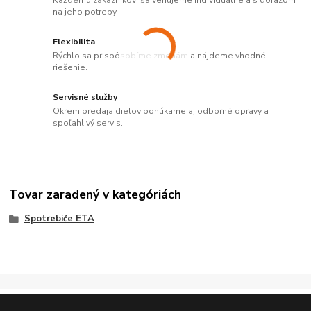
Každému zákazníkovi sa venujeme individuálne a s dôrazom
na jeho potreby.
Flexibilita
Rýchlo sa prispôsobíme zmenám a nájdeme vhodné
riešenie.
Servisné služby
Okrem predaja dielov ponúkame aj odborné opravy a
spoľahlivý servis.
Tovar zaradený v kategóriách
Spotrebiče ETA