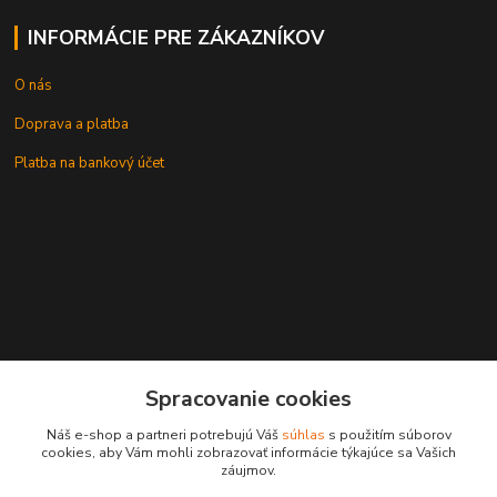
INFORMÁCIE PRE ZÁKAZNÍKOV
O nás
Doprava a platba
Platba na bankový účet
+421 905937744
Spracovanie cookies
leksunsro@gmail.com
Náš e-shop a partneri potrebujú Váš
súhlas
s použitím súborov
cookies, aby Vám mohli zobrazovať informácie týkajúce sa Vašich
záujmov.