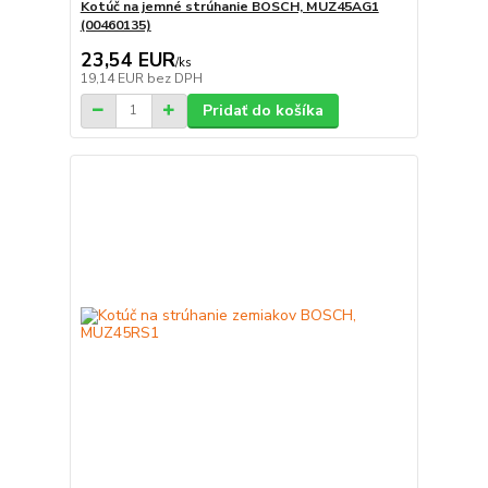
Kotúč na jemné strúhanie BOSCH, MUZ45AG1
(00460135)
23,54 EUR
/
ks
19,14 EUR
bez DPH
Pridať do košíka