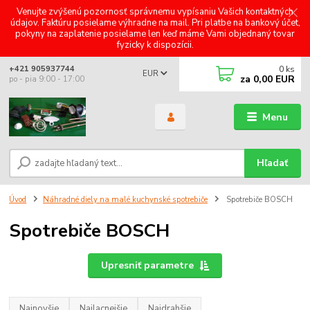
Venujte zvýšenú pozornosť správnemu vypísaniu Vašich kontaktných
údajov. Faktúru posielame výhradne na mail. Pri platbe na bankový účet,
pokyny na zaplatenie posielame len keď máme Vami objednaný tovar
fyzicky k dispozícii.
0
ks
+421 905937744
EUR
za
0,00 EUR
po - pia 9:00 - 17:00
Menu
Hľadať
Úvod
Náhradné diely na malé kuchynské spotrebiče
Spotrebiče BOSCH
Spotrebiče BOSCH
Upresniť parametre
Najnovšie
Najlacnejšie
Najdrahšie