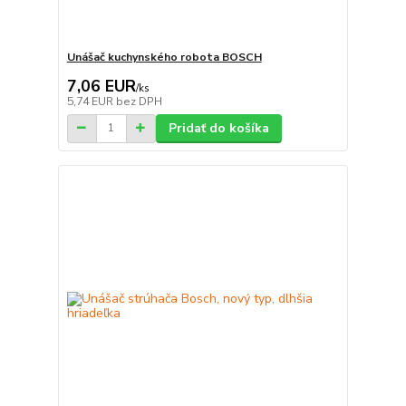
Unášač kuchynského robota BOSCH
7,06 EUR
/
ks
5,74 EUR
bez DPH
Pridať do košíka