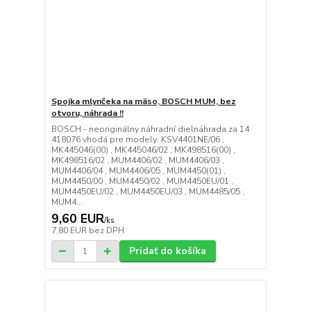
Spojka mlynčeka na mäso, BOSCH MUM, bez
otvoru, náhrada !!
BOSCH - neoriginálny náhradní dielnáhrada za 14
418076 vhodá pre modely: KSV4401NE/06 ,
MK445046(00) , MK445046/02 , MK498516(00) ,
MK498516/02 , MUM4406/02 , MUM4406/03 ,
MUM4406/04 , MUM4406/05 , MUM4450(01) ,
MUM4450/00 , MUM4450/02 , MUM4450EU/01 ,
MUM4450EU/02 , MUM4450EU/03 , MUM4485/05 ,
MUM4...
9,60 EUR
/
ks
7,80 EUR
bez DPH
Pridať do košíka