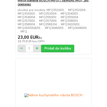
Metly šlahacie BOSCH (MFQ) / SIEMENS (MQ), 2ks,
00659061
vhodné pre modely: MFQ3520/03, MFQ3520/04 ,
MFQ3530/03 , MFQ3530/04 , MFQ3540/03 ,
MFQ3540/04 , MFQ3550/03 , MFQ3550/04 ,
MFQ3570/03 , MFQ3570/04 , MFQ3580/03 ,
MFQ3580/04 , MFQ35RE/04 , MFQ36300/01 ,
MFQ36300GB/01 , MFQ36400/01 , MFQ36440/01
, MFQ...
23,00 EUR
/
ks
18,70 EUR
bez DPH
Pridať do košíka