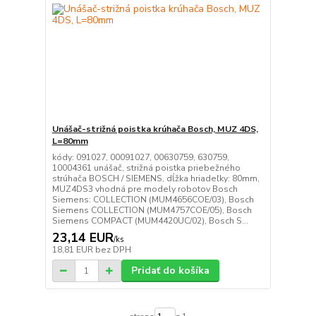
Unášač-strižná poistka krúhača Bosch, MUZ 4DS,
L=80mm
kódy: 091027, 00091027, 00630759, 630759,
10004361 unášač, strižná poistka priebežného
strúhača BOSCH / SIEMENS, dĺžka hriadeľky: 80mm,
MUZ4DS3 vhodná pre modely robotov Bosch
Siemens: COLLECTION (MUM4656COE/03), Bosch
Siemens COLLECTION (MUM4757COE/05), Bosch
Siemens COMPACT (MUM4420UC/02), Bosch S...
23,14 EUR
/
ks
18,81 EUR
bez DPH
Pridať do košíka