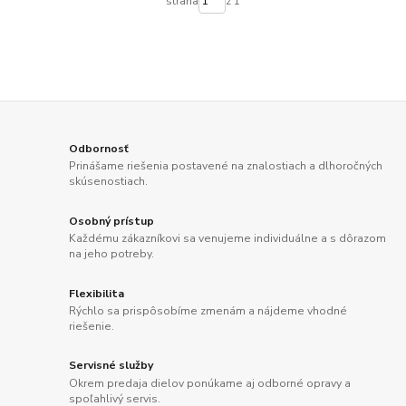
strana
z 1
Odbornosť
Prinášame riešenia postavené na znalostiach a dlhoročných
skúsenostiach.
Osobný prístup
Každému zákazníkovi sa venujeme individuálne a s dôrazom
na jeho potreby.
Flexibilita
Rýchlo sa prispôsobíme zmenám a nájdeme vhodné
riešenie.
Servisné služby
Okrem predaja dielov ponúkame aj odborné opravy a
spoľahlivý servis.