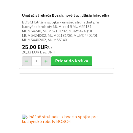
Unášač strúhača Bosch, nový typ, dlhšia hriadeľka
BOSCHStrižná spojka - unášač struhadiel pre
kuchyňské roboty MUM, rad 5 MUM52131,
MUM54240, MUM52131/02, MUM54240/01,
MUM54240/02, MUM52131/03, MUM54402/01,
MUM54402/02, MUM56340
25,00 EUR
/
ks
20,33 EUR
bez DPH
Pridať do košíka