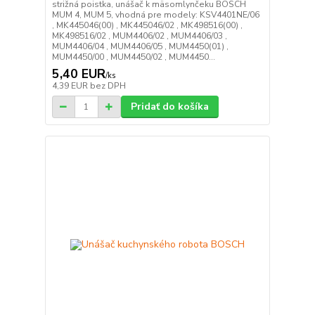
strižná poistka, unášač k mäsomlynčeku BOSCH
MUM 4, MUM 5, vhodná pre modely: KSV4401NE/06
, MK445046(00) , MK445046/02 , MK498516(00) ,
MK498516/02 , MUM4406/02 , MUM4406/03 ,
MUM4406/04 , MUM4406/05 , MUM4450(01) ,
MUM4450/00 , MUM4450/02 , MUM4450...
5,40 EUR
/
ks
4,39 EUR
bez DPH
Pridať do košíka