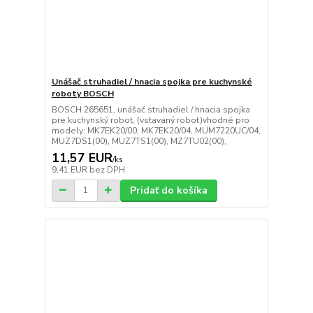
Unášač struhadiel / hnacia spojka pre kuchynské
roboty BOSCH
BOSCH 265651, unášač struhadiel / hnacia spojka
pre kuchynský robot, (vstavaný robot)vhodné pro
modely: MK7EK20/00, MK7EK20/04, MUM7220UC/04,
MUZ7DS1(00), MUZ7TS1(00), MZ7TU02(00),
11,57 EUR
/
ks
9,41 EUR
bez DPH
Pridať do košíka