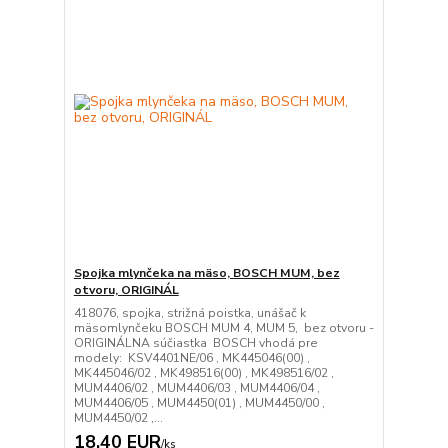
Spojka mlynčeka na mäso, BOSCH MUM, bez
otvoru, ORIGINÁL
418076, spojka, strižná poistka, unášač k
mäsomlynčeku BOSCH MUM 4, MUM 5, bez otvoru -
ORIGINÁLNA súčiastka BOSCH vhodá pre
modely: KSV4401NE/06 , MK445046(00) ,
MK445046/02 , MK498516(00) , MK498516/02 ,
MUM4406/02 , MUM4406/03 , MUM4406/04 ,
MUM4406/05 , MUM4450(01) , MUM4450/00 ,
MUM4450/02 ,...
18,40 EUR
/
ks