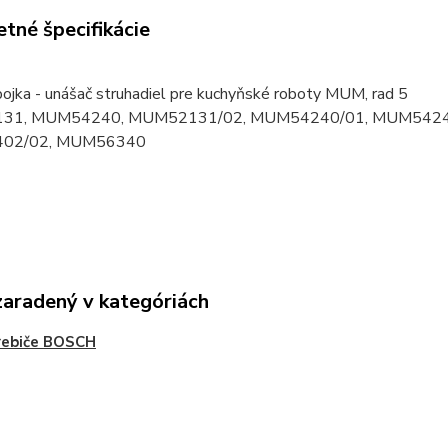
tné špecifikácie
pojka - unášač struhadiel pre kuchyňské roboty MUM, rad 5
31, MUM54240, MUM52131/02, MUM54240/01, MUM5424
02/02, MUM56340
zaradený v kategóriách
rebiče BOSCH