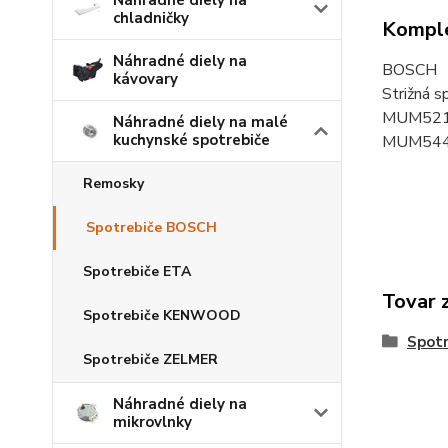
Náhradné diely na
chladničky
Komple
Náhradné diely na
BOSCH
kávovary
Strižná s
MUM521
Náhradné diely na malé
kuchynské spotrebiče
MUM544
Remosky
Spotrebiče BOSCH
Spotrebiče ETA
Tovar 
Spotrebiče KENWOOD
Spot
Spotrebiče ZELMER
Náhradné diely na
mikrovlnky