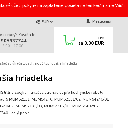
bankový účet, pokyny na zaplatenie posielame len keď máme Vami
Prihlásenie
EUR
e si rady? Zavolajte.
0
ks
 905937744
za
0,00 EUR
a 9:00 - 17:00
šač strúhača Bosch, nový typ, dlhšia hriadeľka
šia hriadeľka
trižná spojka - unášač struhadiel pre kuchyňské roboty
rad 5 MUM52131, MUM54240, MUM52131/02, MUM54240/01,
240/02, MUM52131/03, MUM54402/01, MUM54402/02,
6340
celý popis