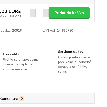
,00 EUR
/
ks
Pridať do košíka
33 EUR
bez DPH
roduktu:
20016
EAN kód:
14 630760
Servisné služby
Flexibilita
Okrem predaja dielov
Rýchlo sa prispôsobíme
ponúkame aj odborné
zmenám a nájdeme
opravy a spoľahlivý
vhodné riešenie.
servis.
Komentáre
0