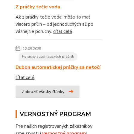
Z práčky tečie voda
Ak z práčky tečie voda, môže to mať
viacero príčin – od jednoduchých až po
vážnejšie poruchy.
čítať celé
12.09.2025
Poruchy automatických práčiek
Bubon automatickej práčky sa netočí
čítať celé
Zobraziť všetky články
VERNOSTNÝ PROGRAM
Pre našich registrovaných zákazníkov
sme spustili
vernostný program
!