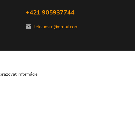
+421 905937744
leksunsro@gmail.com
brazovať informácie
Vytvorené na
Eshop-rychlo.sk