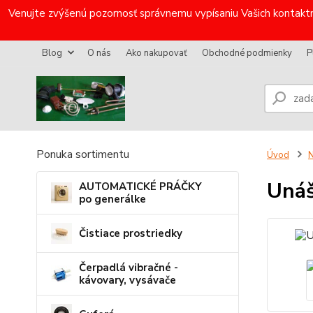
Venujte zvýšenú pozornosť správnemu vypísaniu Vašich kontaktn
Blog
O nás
Ako nakupovať
Obchodné podmienky
P
Ponuka sortimentu
Úvod
N
Unáš
AUTOMATICKÉ PRÁČKY
po generálke
Čistiace prostriedky
Čerpadlá vibračné -
kávovary, vysávače