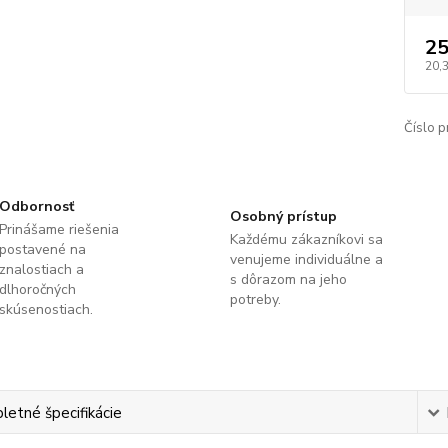
25
20,
Číslo p
Odbornosť
Osobný prístup
Prinášame riešenia
Každému zákazníkovi sa
postavené na
venujeme individuálne a
znalostiach a
s dôrazom na jeho
dlhoročných
potreby.
skúsenostiach.
etné špecifikácie