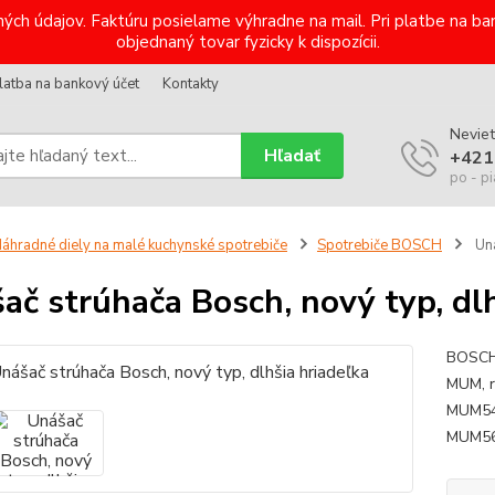
ých údajov. Faktúru posielame výhradne na mail. Pri platbe na 
objednaný tovar fyzicky k dispozícii.
latba na bankový účet
Kontakty
Neviet
Hľadať
+421
po - pi
áhradné diely na malé kuchynské spotrebiče
Spotrebiče BOSCH
Uná
ač strúhača Bosch, nový typ, dlh
BOSCHS
MUM, 
MUM54
MUM5