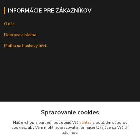
INFORMÁCIE PRE ZÁKAZNÍKOV
O nás
Doprava a platba
Platba na bankový účet
+421 905937744
Spracovanie cookies
leksunsro@gmail.com
Náš e-shop a partneri potrebujú Váš
súhlas
s použitím súborov
cookies, aby Vám mohli zobrazovať informácie týkajúce sa Vašich
záujmov.