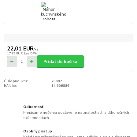
22,01 EUR
/
ks
17,89 EUR
bez DPH
Pridať do košíka
Číslo produktu:
20007
EAN kód:
14 606886
Odbornosť
Prinášame riešenia postavené na znalostiach a dlhoročných
skúsenostiach.
Osobný prístup