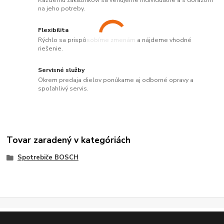
Každému zákazníkovi sa venujeme individuálne a s dôrazom
na jeho potreby.
Flexibilita
Rýchlo sa prispôsobíme zmenám a nájdeme vhodné
riešenie.
Servisné služby
Okrem predaja dielov ponúkame aj odborné opravy a
spoľahlivý servis.
Tovar zaradený v kategóriách
Spotrebiče BOSCH