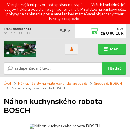
Venujte zvýšenú pozornosť správnemu vypísaniu Vašich kontaktných
údajov. Faktúru posielame výhradne na mail. Pri platbe na bankový účet,
pokyny na zaplatenie posielame len keď máme Vami objednaný tovar
fyzicky k dispozícii.
0
ks
+421 905937744
EUR
za
0,00 EUR
po - pia 9:00 - 17:00
Menu
Hľadať
Úvod
Náhradné diely na malé kuchynské spotrebiče
Spotrebiče BOSCH
Náhon kuchynského robota BOSCH
Náhon kuchynského robota
BOSCH