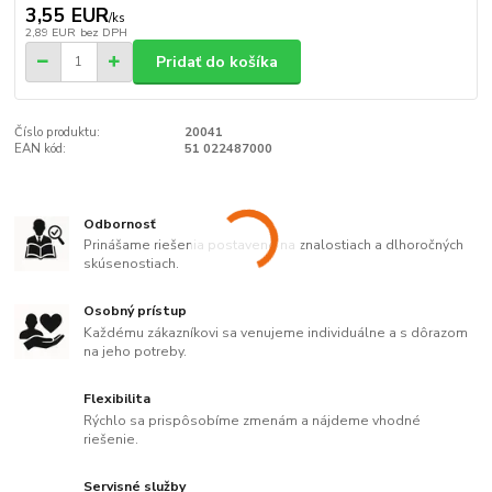
3,55 EUR
/
ks
2,89 EUR
bez DPH
Pridať do košíka
Číslo produktu:
20041
EAN kód:
51 022487000
Odbornosť
Prinášame riešenia postavené na znalostiach a dlhoročných
skúsenostiach.
Osobný prístup
Každému zákazníkovi sa venujeme individuálne a s dôrazom
na jeho potreby.
Flexibilita
Rýchlo sa prispôsobíme zmenám a nájdeme vhodné
riešenie.
Servisné služby