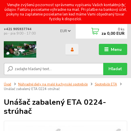
Venujte zvýšenú pozornosť správnemu vypísaniu Vašich kontaktných
údajov. Faktúru posielame výhradne na mail. Pri platbe na bankový účet,
pokyny na zaplatenie posielame len keď máme Vami objednaný tovar
fyzicky k dispozícii.
0
ks
+421 905937744
EUR
za
0,00 EUR
po - pia 9:00 - 17:00
Menu
Hľadať
Úvod
Náhradné diely na malé kuchynské spotrebiče
Spotrebiče ETA
Unášač zabalený ETA 0224-strúhač
Unášač zabalený ETA 0224-
strúhač