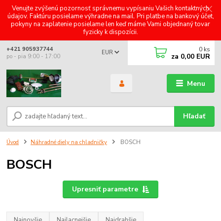
Venujte zvýšenú pozornosť správnemu vypísaniu Vašich kontaktných
údajov. Faktúru posielame výhradne na mail. Pri platbe na bankový účet,
pokyny na zaplatenie posielame len keď máme Vami objednaný tovar
fyzicky k dispozícii.
0
ks
+421 905937744
EUR
za
0,00 EUR
po - pia 9:00 - 17:00
Menu
Hľadať
Úvod
Náhradné diely na chladničky
BOSCH
BOSCH
Upresniť parametre
Najnovšie
Najlacnejšie
Najdrahšie