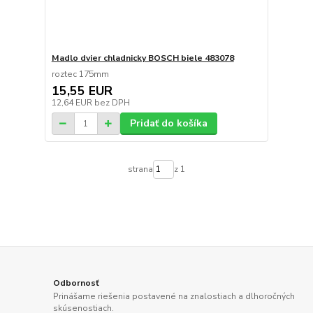
Madlo dvier chladnicky BOSCH biele 483078
roztec 175mm
15,55 EUR
12,64 EUR
bez DPH
Pridať do košíka
strana
z 1
Odbornosť
Prinášame riešenia postavené na znalostiach a dlhoročných
skúsenostiach.