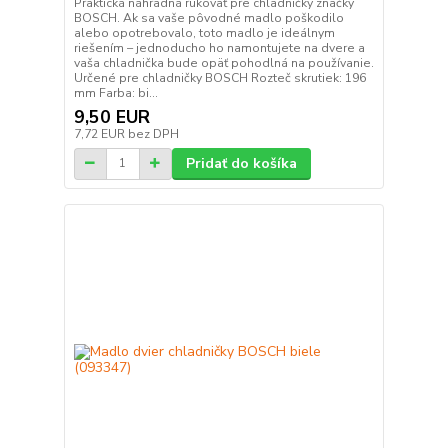
Praktická náhradná rukoväť pre chladničky značky
BOSCH. Ak sa vaše pôvodné madlo poškodilo
alebo opotrebovalo, toto madlo je ideálnym
riešením – jednoducho ho namontujete na dvere a
vaša chladnička bude opäť pohodlná na používanie.
Určené pre chladničky BOSCH Rozteč skrutiek: 196
mm Farba: bi...
9,50 EUR
7,72 EUR
bez DPH
Pridať do košíka