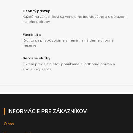
Osobný prístup
Každému zákazníkovi sa venujeme individuálne a s dôrazom
na jeho potreby.
Flexibilita
Rýchlo sa prispôsobíme zmenám a nájdeme vhodné
riešenie.
Servisné služby
Okrem predaja dielov ponúkame aj odborné opravy a
spoľahlivý servis.
INFORMÁCIE PRE ZÁKAZNÍKOV
O nás