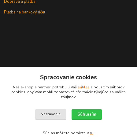
Doprava a platba
Platba na bankový účet
+421 905937744
Spracovanie cookies
leksunsro@gmail.com
Náš e-shop a partneri potrebujú Váš
súhlas
s použitím súborov
cookies, aby Vám mohli zobrazovať informácie týkajúce sa Vašich
záujmov.
Súhlasím
Nastavenia
Upravit sběr cookies.
Súhlas môžete odmietnuť
tu
.