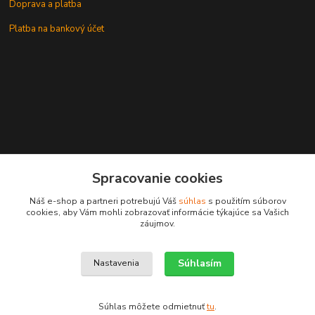
Doprava a platba
Platba na bankový účet
+421 905937744
Spracovanie cookies
leksunsro@gmail.com
Náš e-shop a partneri potrebujú Váš
súhlas
s použitím súborov
cookies, aby Vám mohli zobrazovať informácie týkajúce sa Vašich
záujmov.
Súhlasím
Nastavenia
Upravit sběr cookies.
Súhlas môžete odmietnuť
tu
.