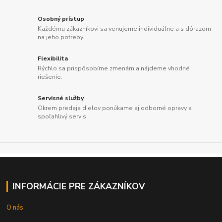
Osobný prístup
Každému zákazníkovi sa venujeme individuálne a s dôrazom
na jeho potreby.
Flexibilita
Rýchlo sa prispôsobíme zmenám a nájdeme vhodné
riešenie.
Servisné služby
Okrem predaja dielov ponúkame aj odborné opravy a
spoľahlivý servis.
INFORMÁCIE PRE ZÁKAZNÍKOV
O nás