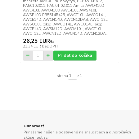
manžeta AMICA, PA, nový typ, PCP4510B612,
PA50102011, PA5.01.02.011 Amica AWO410D
AWE410L AWO410D AWE410L AWS410L
AWSE10D PB5514B425, AWCT10L, AWCO14L,
AWCE14D, AWCN14D, AWCN12DAB, AWCT12L,
AWSO10L (5kg), AWCO14L, AWCO14L (6kg),
AWCE14D, AWSM12D, AWCM10L, AWCT10L,
AWCT12L, AWCN12D, AWCN14D, AWCN12DA...
26,25 EUR
/
ks
21,34 EUR
bez DPH
Pridať do košíka
strana
z 1
Odbornosť
Prinášame riešenia postavené na znalostiach a dlhoročných
skúsenostiach.