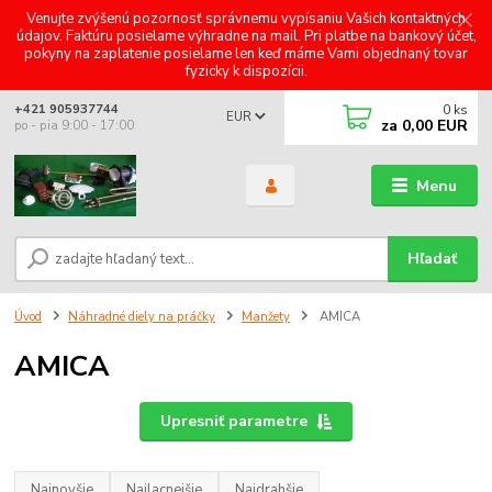
Venujte zvýšenú pozornosť správnemu vypísaniu Vašich kontaktných
údajov. Faktúru posielame výhradne na mail. Pri platbe na bankový účet,
pokyny na zaplatenie posielame len keď máme Vami objednaný tovar
fyzicky k dispozícii.
0
ks
+421 905937744
EUR
za
0,00 EUR
po - pia 9:00 - 17:00
Menu
Hľadať
Úvod
Náhradné diely na práčky
Manžety
AMICA
AMICA
Upresniť parametre
Najnovšie
Najlacnejšie
Najdrahšie