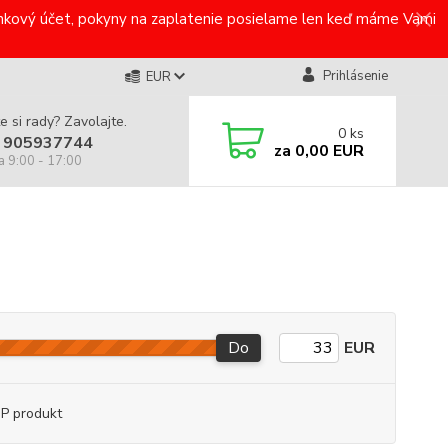
bankový účet, pokyny na zaplatenie posielame len keď máme Vami
Prihlásenie
EUR
e si rady? Zavolajte.
0
ks
 905937744
za
0,00 EUR
a 9:00 - 17:00
Do
EUR
P produkt