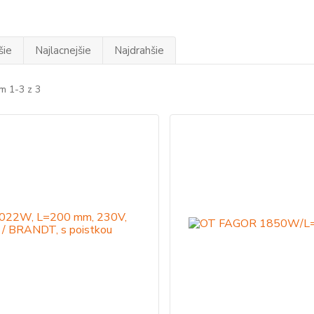
šie
Najlacnejšie
Najdrahšie
m 1-3 z 3