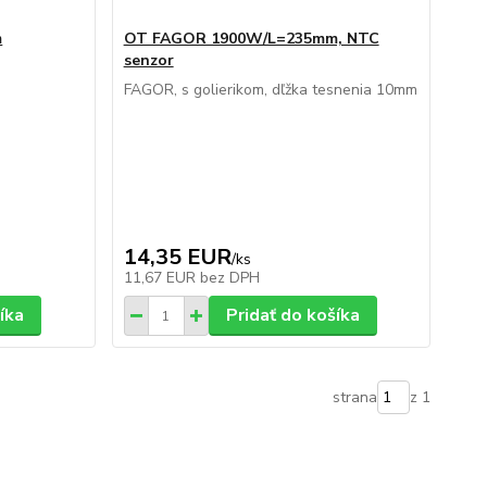
m
OT FAGOR 1900W/L=235mm, NTC
senzor
FAGOR, s golierikom, dľžka tesnenia 10mm
14,35 EUR
/
ks
11,67 EUR
bez DPH
íka
Pridať do košíka
strana
z 1