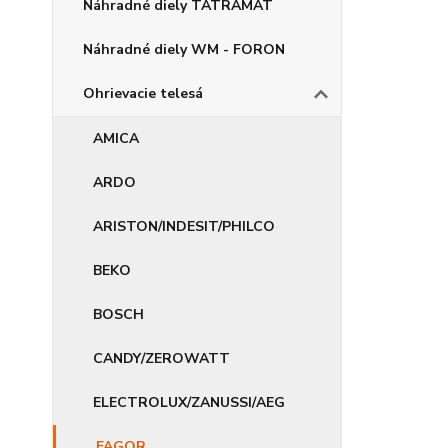
Náhradné diely TATRAMAT
Náhradné diely WM - FORON
Ohrievacie telesá
AMICA
ARDO
ARISTON/INDESIT/PHILCO
BEKO
BOSCH
CANDY/ZEROWATT
ELECTROLUX/ZANUSSI/AEG
FAGOR