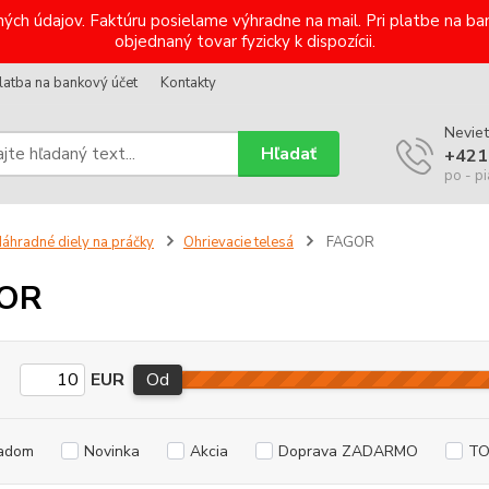
ých údajov. Faktúru posielame výhradne na mail. Pri platbe na 
objednaný tovar fyzicky k dispozícii.
latba na bankový účet
Kontakty
Neviet
Hľadať
+421
po - pi
áhradné diely na práčky
Ohrievacie telesá
FAGOR
OR
EUR
Od
adom
Novinka
Akcia
Doprava ZADARMO
TO