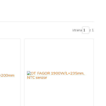
strana
z 1