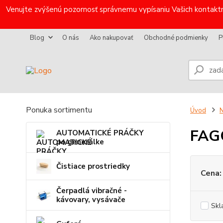
Venujte zvýšenú pozornosť správnemu vypísaniu Vašich kontaktn
Blog
O nás
Ako nakupovať
Obchodné podmienky
P
Ponuka sortimentu
Úvod
N
FAG
AUTOMATICKÉ PRÁČKY
po generálke
Čistiace prostriedky
Cena:
Čerpadlá vibračné -
kávovary, vysávače
Skl