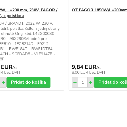
W, L=200 mm, 230V, FAGOR /
OT FAGOR 1850W/L=200m
 s poistkou
R / BRANDT, 2022 W, 230 V,
drž, poistka, čidlo, z jednj strany
a ohnuté Orig. kód: L42G000S0 -
B0 - 96X2906Vhodné pre
 FE810 - 1FG8214D - F9212 -
B1 - BWF184T - BWF1DT84 -
CH - SGFDAD8 - VLF9147B -
8F
 EUR
9,84 EUR
/
ks
/
ks
UR
bez DPH
8,00 EUR
bez DPH
Pridať do košíka
Pridať do koš