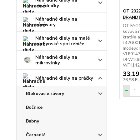
Náhradné diely na
chladničky
OT 2022
BRANDT,
Náhradné diely na
kávovary
OT FAGO
kovová ná
kratšie 
Náhradné diely na malé
L42G001
kuchynské spotrebiče
modely:
VLF9147
Náhradné diely na
DFW1084
mikrovlnky
WFK142
33,19
Náhradné diely na práčky
26,98 E
Blokovacie závory
Bočnice
Bubny
Čerpadlá