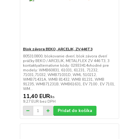
Blok závora BEKO, ARCELIK, ZV446T3
805310800, blokovanie dverí, blok závora dverí
práčky BEKO / ARCELIK, METALFLEX ZV 446 T3, 3
kontaktyalternativne kódy: 02933414vhodné pre
modely: WMB60831, 61031, 61231, 71232,
71031,71032, WMB71031D, WML 510212,
WMB71431A, WMB 81432, WMB 81231, WMB
91235, WMB71231B, WMB61631, EV 7100 , EV 7101,
WM...
11,40 EUR
/
ks
9,27 EUR
bez DPH
Pridať do košíka