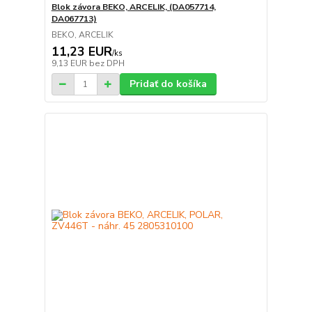
Blok závora BEKO, ARCELIK, (DA057714,
DA067713)
BEKO, ARCELIK
11,23 EUR
/
ks
9,13 EUR
bez DPH
Pridať do košíka