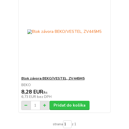
Blok závora BEKO/VESTEL, ZV445M5
BEKO
8,28 EUR
/
ks
6,73 EUR
bez DPH
Pridať do košíka
strana
z 1