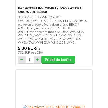
Blok závora BEKO, ARCELIK, POLAR, ZV446T -
náhr. 45 2805310100
BEKO, ARCELIK - WMB 250 86T,
WMD25106PTPOLAR - PDN885, PDP 2805310400,
blokovanie, blok závora dverí práčky BEKO /
ARCELIKoriginálne kódy: 2805310100,
02933414vhodné pro modely: CI555, WM1510S,
WM1510W, WM1512S, WM1512W, WM5100S,
WM5100W, WM5120S, WM5120W, WM5140S,
WM5140W, WM6103W, WM6120S, WM6...
9,00 EUR
/
ks
7,32 EUR
bez DPH
Pridať do košíka