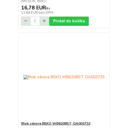
ARCELIK, BEKO
16,78 EUR
/
ks
13,64 EUR
bez DPH
Pridať do košíka
Blok závora BEKO WB6208ST, DA003733