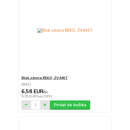
Blok závora BEKO, ZV445T
BEKO
6,58 EUR
/
ks
5,35 EUR
bez DPH
Pridať do košíka