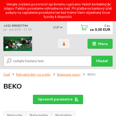
Venujte zvýšenú pozornosť správnemu vypísaniu Vašich kontaktných
údajov. Faktúru posielame výhradne na mail. Pri platbe na bankový účet,
pokyny na zaplatenie posielame len keď máme Vami objednaný tovar
fyzicky k dispozícii.
0
ks
+421 905937744
EUR
za
0,00 EUR
po - pia 9:00 - 17:00
Menu
Hľadať
Úvod
Náhradné diely na práčky
Blokovacie závory
BEKO
BEKO
Upresniť parametre
Najnovšie
Najlacnejšie
Najdrahšie