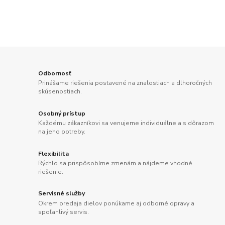
Odbornosť
Prinášame riešenia postavené na znalostiach a dlhoročných
skúsenostiach.
Osobný prístup
Každému zákazníkovi sa venujeme individuálne a s dôrazom
na jeho potreby.
Flexibilita
Rýchlo sa prispôsobíme zmenám a nájdeme vhodné
riešenie.
Servisné služby
Okrem predaja dielov ponúkame aj odborné opravy a
spoľahlivý servis.