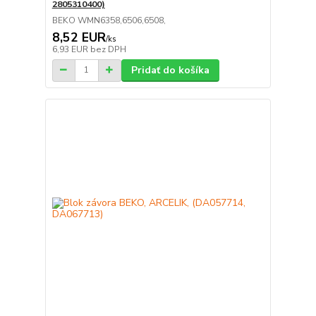
2805310400)
BEKO WMN6358,6506,6508,
8,52 EUR
/
ks
6,93 EUR
bez DPH
Pridať do košíka