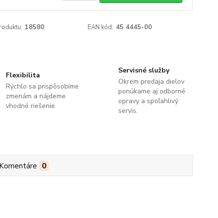
roduktu:
18580
EAN kód:
45 4445-00
Servisné služby
Flexibilita
Okrem predaja dielov
Rýchlo sa prispôsobíme
ponúkame aj odborné
zmenám a nájdeme
opravy a spoľahlivý
vhodné riešenie.
servis.
Komentáre
0