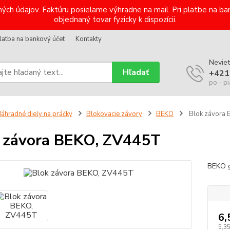
ých údajov. Faktúru posielame výhradne na mail. Pri platbe na 
objednaný tovar fyzicky k dispozícii.
latba na bankový účet
Kontakty
Neviet
Hľadať
+421
po - pi
áhradné diely na práčky
Blokovacie závory
BEKO
Blok závora
 závora BEKO, ZV445T
BEKO
6,
5,3