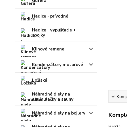
Guferá
Hadice - prívodné
Hadice - vypúšťacie +
spojky
Klinové remene
Kondenzátory motorové
Ložiská
Náhradné diely na
Kompl
akumulačky a sauny
Náhradné diely na bojlery
Komple
BEKO