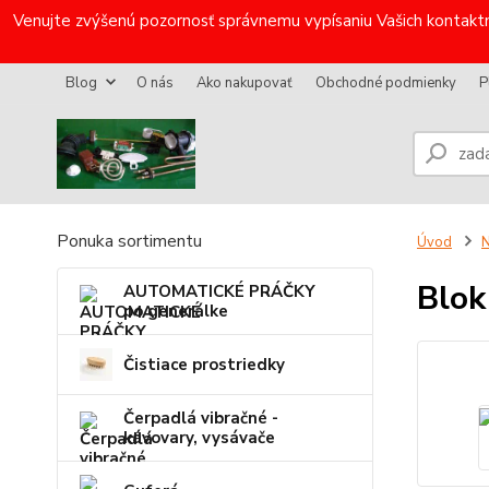
Venujte zvýšenú pozornosť správnemu vypísaniu Vašich kontaktn
Blog
O nás
Ako nakupovať
Obchodné podmienky
P
Ponuka sortimentu
Úvod
N
Blok
AUTOMATICKÉ PRÁČKY
po generálke
Čistiace prostriedky
Čerpadlá vibračné -
kávovary, vysávače