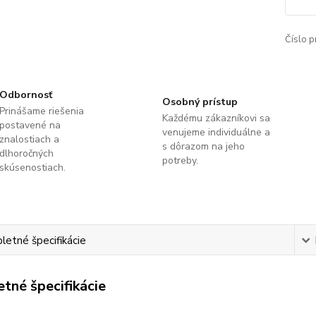
Číslo p
Odbornosť
Osobný prístup
Prinášame riešenia
Každému zákazníkovi sa
postavené na
venujeme individuálne a
znalostiach a
s dôrazom na jeho
dlhoročných
potreby.
skúsenostiach.
etné špecifikácie
tné špecifikácie