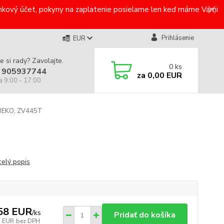
bankový účet, pokyny na zaplatenie posielame len keď máme Vami
Prihlásenie
EUR
e si rady? Zavolajte.
0
ks
 905937744
za
0,00 EUR
a 9:00 - 17:00
 BEKO, ZV445T
celý popis
58 EUR
/
ks
Pridať do košíka
5 EUR
bez DPH