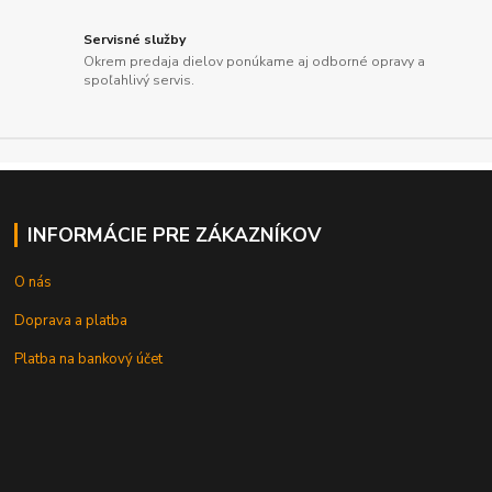
Servisné služby
Okrem predaja dielov ponúkame aj odborné opravy a
spoľahlivý servis.
INFORMÁCIE PRE ZÁKAZNÍKOV
O nás
Doprava a platba
Platba na bankový účet