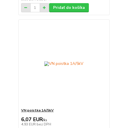
Pridať do košíka
VN poistka 1A/5kV
6,07 EUR
/
ks
4,93 EUR
bez DPH