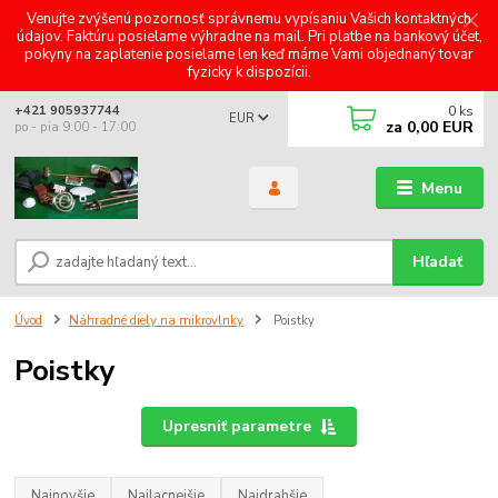
Venujte zvýšenú pozornosť správnemu vypísaniu Vašich kontaktných
údajov. Faktúru posielame výhradne na mail. Pri platbe na bankový účet,
pokyny na zaplatenie posielame len keď máme Vami objednaný tovar
fyzicky k dispozícii.
0
ks
+421 905937744
EUR
za
0,00 EUR
po - pia 9:00 - 17:00
Menu
Hľadať
Úvod
Náhradné diely na mikrovlnky
Poistky
Poistky
Upresniť parametre
Najnovšie
Najlacnejšie
Najdrahšie