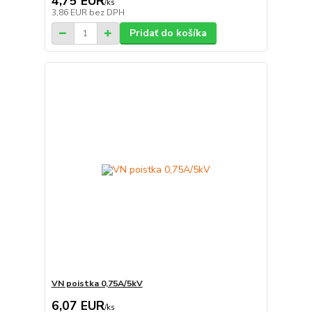
4,75 EUR
/
ks
3,86 EUR
bez DPH
Pridať do košíka
VN poistka 0,75A/5kV
6,07 EUR
/
ks