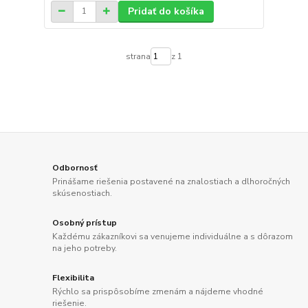
Pridať do košíka
strana
z 1
Odbornosť
Prinášame riešenia postavené na znalostiach a dlhoročných
skúsenostiach.
Osobný prístup
Každému zákazníkovi sa venujeme individuálne a s dôrazom
na jeho potreby.
Flexibilita
Rýchlo sa prispôsobíme zmenám a nájdeme vhodné
riešenie.