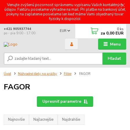
Venujte zvýšenú pozornosť správnemu vypísaniu Vašich kontaktných
údajov. Faktúru posielame výhradne na mail. Pri platbe na bankový účet,
pokyny na zaplatenie posielame len keď máme Vami objednaný tovar
fyzicky k dispozícii.
0
ks
+421 905937744
EUR
za
0,00 EUR
po - pia 9:00 - 17:00
Menu
Hľadať
Úvod
Náhradné diely na práčky
Filtre
FAGOR
FAGOR
Upresniť parametre
Najnovšie
Najlacnejšie
Najdrahšie