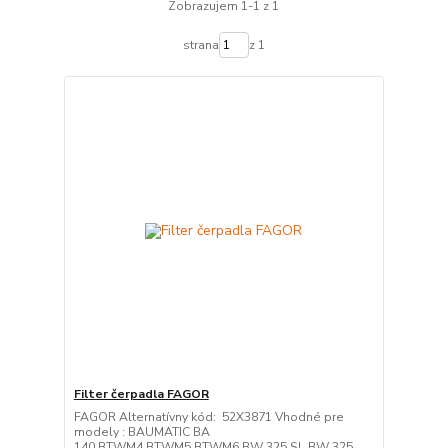
Zobrazujem 1-1 z 1
strana
z 1
Filter čerpadla FAGOR
FAGOR Alternatívny kód: 52X3871 Vhodné pre
modely : BAUMATIC BA
140 BTWM4 BTWM5 BTWM6 BW 325 SL BW 325