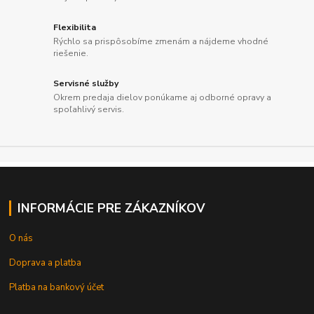
Flexibilita
Rýchlo sa prispôsobíme zmenám a nájdeme vhodné
riešenie.
Servisné služby
Okrem predaja dielov ponúkame aj odborné opravy a
spoľahlivý servis.
INFORMÁCIE PRE ZÁKAZNÍKOV
O nás
Doprava a platba
Platba na bankový účet