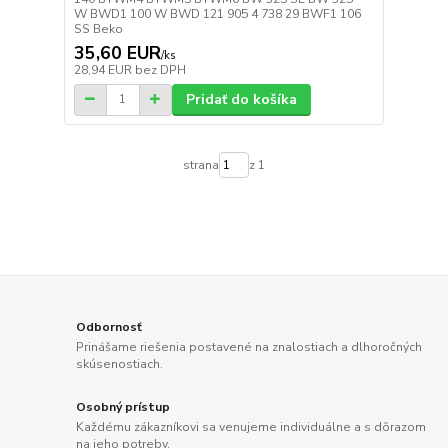
W BWD1 100 W BWD 121 905 4 738 29 BWF1 106
SS Beko
35,60 EUR
/
ks
28,94 EUR
bez DPH
Pridať do košíka
strana
z 1
Odbornosť
Prinášame riešenia postavené na znalostiach a dlhoročných
skúsenostiach.
Osobný prístup
Každému zákazníkovi sa venujeme individuálne a s dôrazom
na jeho potreby.