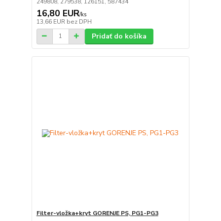
249808, 279538, 126151, 587434
16,80 EUR
/
ks
13,66 EUR
bez DPH
Pridať do košíka
Filter-vložka+kryt GORENJE PS, PG1-PG3