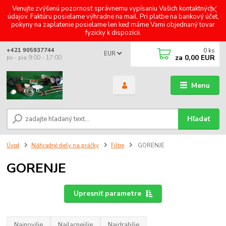
Venujte zvýšenú pozornosť správnemu vypísaniu Vašich kontaktných
údajov. Faktúru posielame výhradne na mail. Pri platbe na bankový účet,
pokyny na zaplatenie posielame len keď máme Vami objednaný tovar
fyzicky k dispozícii.
0
ks
+421 905937744
EUR
za
0,00 EUR
po - pia 9:00 - 17:00
Menu
Hľadať
Úvod
Náhradné diely na práčky
Filtre
GORENJE
GORENJE
Upresniť parametre
Najnovšie
Najlacnejšie
Najdrahšie