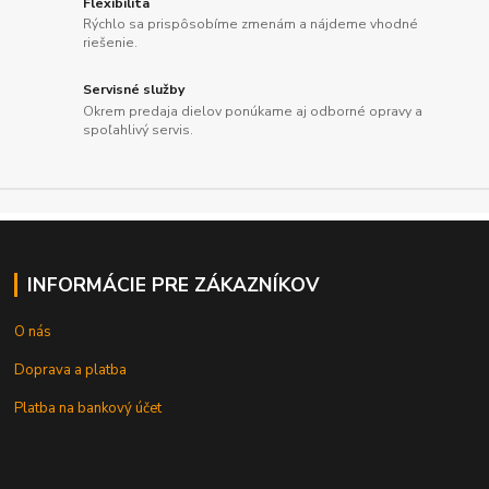
Flexibilita
Rýchlo sa prispôsobíme zmenám a nájdeme vhodné
riešenie.
Servisné služby
Okrem predaja dielov ponúkame aj odborné opravy a
spoľahlivý servis.
INFORMÁCIE PRE ZÁKAZNÍKOV
O nás
Doprava a platba
Platba na bankový účet