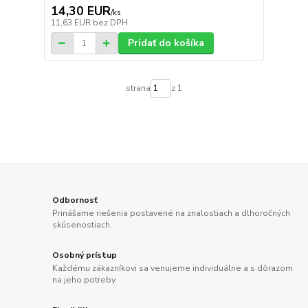
14,30 EUR
/
ks
11,63 EUR
bez DPH
Pridať do košíka
strana
z 1
Odbornosť
Prinášame riešenia postavené na znalostiach a dlhoročných
skúsenostiach.
Osobný prístup
Každému zákazníkovi sa venujeme individuálne a s dôrazom
na jeho potreby.