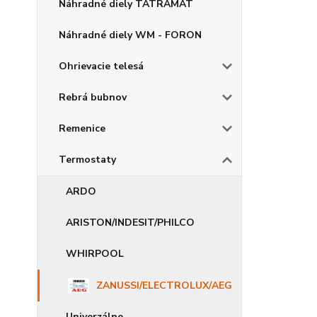
Náhradné diely TATRAMAT
Náhradné diely WM - FORON
Ohrievacie telesá
Rebrá bubnov
Remenice
Termostaty
ARDO
ARISTON/INDESIT/PHILCO
WHIRPOOL
ZANUSSI/ELECTROLUX/AEG
Univerzálne