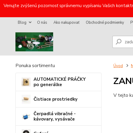
Venujte zvýšenú pozornosť správnemu vypísaniu Vašich kontaktn
Blog
O nás
Ako nakupovať
Obchodné podmienky
P
Ponuka sortimentu
Úvod
N
ZAN
AUTOMATICKÉ PRÁČKY
po generálke
V tejto k
Čistiace prostriedky
Čerpadlá vibračné -
kávovary, vysávače