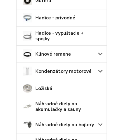
Guferá
Hadice - prívodné
Hadice - vypúšťacie +
spojky
Klinové remene
Kondenzátory motorové
Ložiská
Náhradné diely na
akumulačky a sauny
Náhradné diely na bojlery