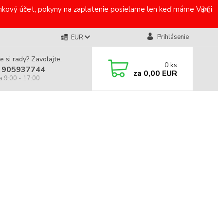
bankový účet, pokyny na zaplatenie posielame len keď máme Vami
Prihlásenie
EUR
e si rady? Zavolajte.
0
ks
 905937744
za
0,00 EUR
a 9:00 - 17:00