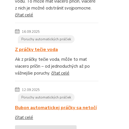
vodu. To môže mať viacero príčin, viaceré
z nich je možné odstrániť svojpomocne.
čítať celé
16.09.2025
Poruchy automatických práčiek
Z práčky tečie voda
Ak z práčky tečie voda, môže to mať
viacero príčin – od jednoduchých až po
vážnejšie poruchy.
čítať celé
12.09.2025
Poruchy automatických práčiek
Bubon automatickej práčky sa netočí
čítať celé