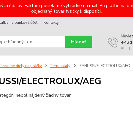
ých údajov. Faktúru posielame výhradne na mail. Pri platbe na 
objednaný tovar fyzicky k dispozícii.
latba na bankový účet
Kontakty
Neviet
Hľadať
+421
po - pi
áhradné diely na práčky
Termostaty
ZANUSSI/ELECTROLUX/AEG
USSI/ELECTROLUX/AEG
ategórii nebol nájdený žiadny tovar.