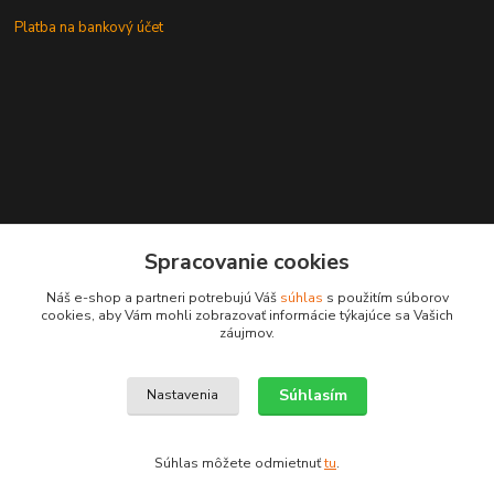
Platba na bankový účet
+421 905937744
Spracovanie cookies
leksunsro@gmail.com
Náš e-shop a partneri potrebujú Váš
súhlas
s použitím súborov
cookies, aby Vám mohli zobrazovať informácie týkajúce sa Vašich
záujmov.
Súhlasím
Nastavenia
Upravit sběr cookies.
Súhlas môžete odmietnuť
tu
.
Vytvorené na
Eshop-rychlo.sk