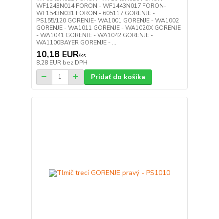
WF1243N014 FORON - WF1443N017 FORON-
WF1543N031 FORON - 605117 GORENJE -
PS155/120 GORENJE- WA1001 GORENJE - WA1002
GORENJE - WA1011 GORENJE - WA1020X GORENJE
- WA1041 GORENJE - WA1042 GORENJE -
WA1100BAYER GORENJE - ...
10,18 EUR
/
ks
8,28 EUR
bez DPH
Pridať do košíka