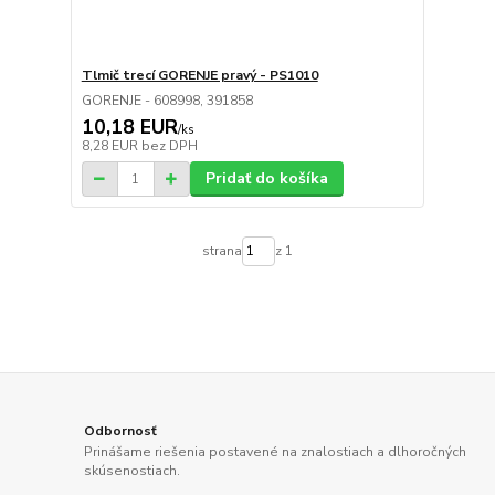
Tlmič trecí GORENJE pravý - PS1010
GORENJE - 608998, 391858
10,18 EUR
/
ks
8,28 EUR
bez DPH
Pridať do košíka
strana
z 1
Odbornosť
Prinášame riešenia postavené na znalostiach a dlhoročných
skúsenostiach.