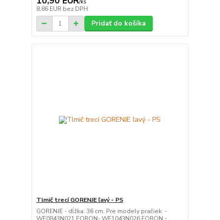
10,90 EUR
/
ks
8,86 EUR
bez DPH
Pridať do košíka
Tlmič trecí GORENJE ľavý - PS
GORENJE - dĺžka: 36 cm, Pre modely pračiek: -
WF0843N021 FORON- WF1043N026 FORON -