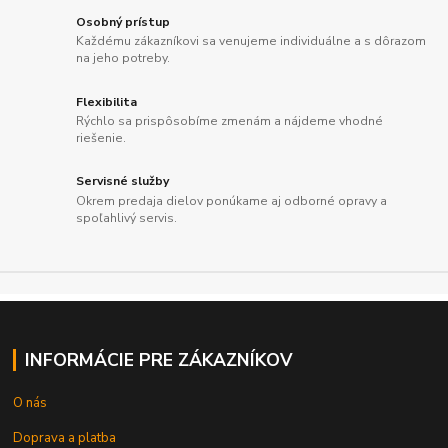
Osobný prístup
Každému zákazníkovi sa venujeme individuálne a s dôrazom
na jeho potreby.
Flexibilita
Rýchlo sa prispôsobíme zmenám a nájdeme vhodné
riešenie.
Servisné služby
Okrem predaja dielov ponúkame aj odborné opravy a
spoľahlivý servis.
INFORMÁCIE PRE ZÁKAZNÍKOV
O nás
Doprava a platba