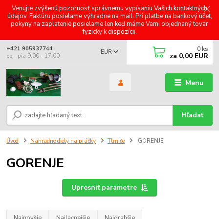
Venujte zvýšenú pozornosť správnemu vypísaniu Vašich kontaktných
údajov. Faktúru posielame výhradne na mail. Pri platbe na bankový účet,
pokyny na zaplatenie posielame len keď máme Vami objednaný tovar
fyzicky k dispozícii.
0
ks
+421 905937744
EUR
za
0,00 EUR
po - pia 9:00 - 17:00
Menu
Hľadať
Úvod
Náhradné diely na práčky
Tlmiče
GORENJE
GORENJE
Upresniť parametre
Najnovšie
Najlacnejšie
Najdrahšie