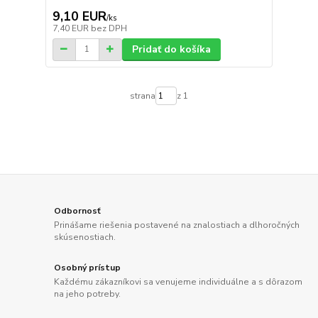
9,10 EUR
/
ks
7,40 EUR
bez DPH
Pridať do košíka
strana
z 1
Odbornosť
Prinášame riešenia postavené na znalostiach a dlhoročných
skúsenostiach.
Osobný prístup
Každému zákazníkovi sa venujeme individuálne a s dôrazom
na jeho potreby.