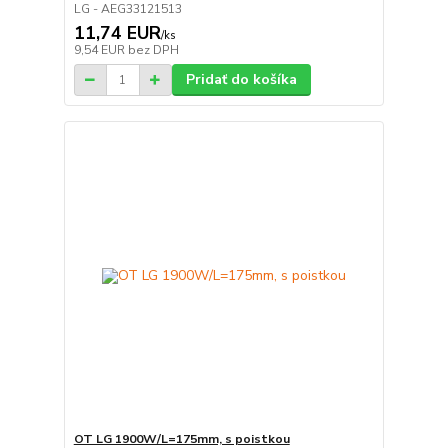
LG - AEG33121513
11,74 EUR
/
ks
9,54 EUR
bez DPH
Pridať do košíka
OT LG 1900W/L=175mm, s poistkou