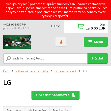
Venujte zvýšenú pozornosť správnemu vypísaniu Vašich kontaktných
údajov. Faktúru posielame výhradne na mail. Pri platbe na bankový účet,
pokyny na zaplatenie posielame len keď máme Vami objednaný tovar
fyzicky k dispozícii.
0
ks
+421 905937744
EUR
za
0,00 EUR
po - pia 9:00 - 17:00
Menu
Hľadať
Úvod
Náhradné diely na práčky
Ohrievacie telesá
LG
LG
Upresniť parametre
Najnovšie
Najlacnejšie
Najdrahšie