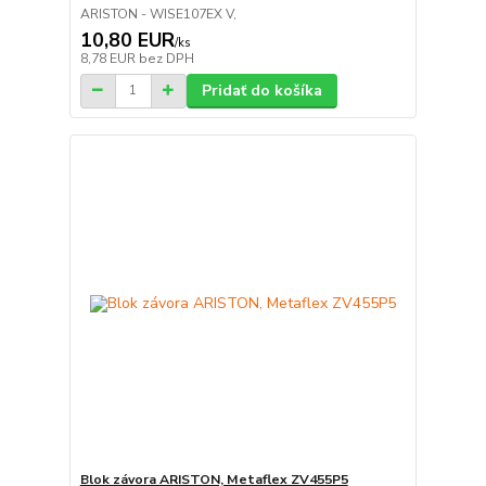
ARISTON - WISE107EX V,
10,80 EUR
/
ks
8,78 EUR
bez DPH
Pridať do košíka
Blok závora ARISTON, Metaflex ZV455P5