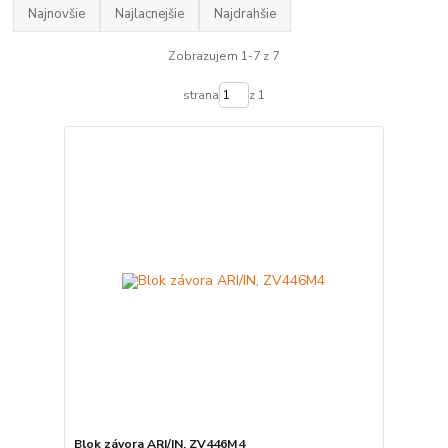
Najnovšie
Najlacnejšie
Najdrahšie
Zobrazujem 1-7 z 7
strana
z 1
Blok závora ARI/IN, ZV446M4