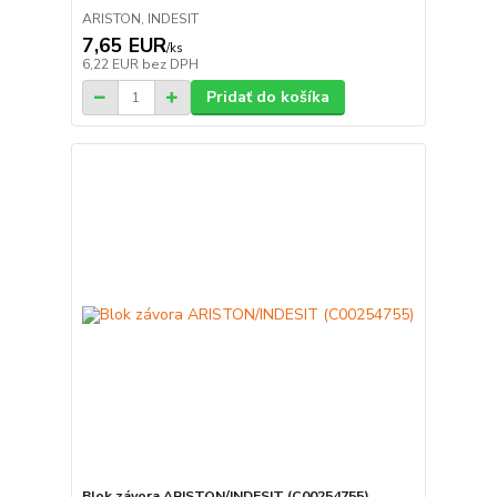
ARISTON, INDESIT
7,65 EUR
/
ks
6,22 EUR
bez DPH
Pridať do košíka
Blok závora ARISTON/INDESIT (C00254755)