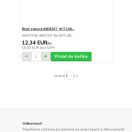
Blok závora INDESIT WT100...
ARISTON, INDESIT IN-WITL86,...
12,34 EUR
/
ks
10,03 EUR
bez DPH
Pridať do košíka
strana
z 1
Odbornosť
Prinášame riešenia postavené na znalostiach a dlhoročných