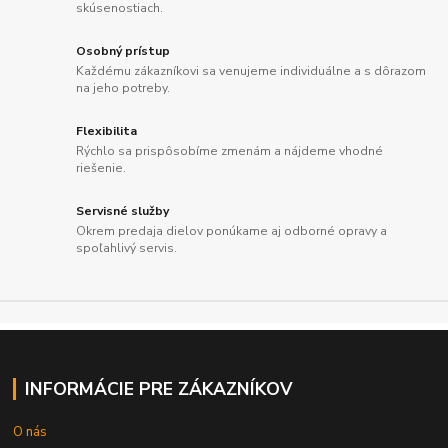
skúsenostiach.
Osobný prístup
Každému zákazníkovi sa venujeme individuálne a s dôrazom
na jeho potreby.
Flexibilita
Rýchlo sa prispôsobíme zmenám a nájdeme vhodné
riešenie.
Servisné služby
Okrem predaja dielov ponúkame aj odborné opravy a
spoľahlivý servis.
INFORMÁCIE PRE ZÁKAZNÍKOV
O nás