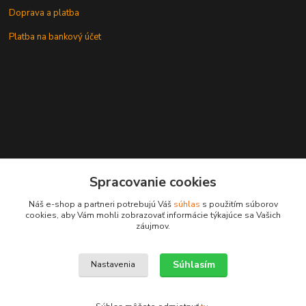
Doprava a platba
Platba na bankový účet
+421 905937744
Spracovanie cookies
leksunsro@gmail.com
Náš e-shop a partneri potrebujú Váš
súhlas
s použitím súborov
cookies, aby Vám mohli zobrazovať informácie týkajúce sa Vašich
záujmov.
Súhlasím
Nastavenia
Upravit sběr cookies.