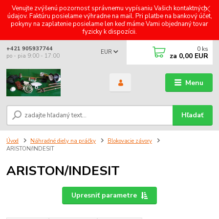
Venujte zvýšenú pozornosť správnemu vypísaniu Vašich kontaktných
údajov. Faktúru posielame výhradne na mail. Pri platbe na bankový účet,
pokyny na zaplatenie posielame len keď máme Vami objednaný tovar
fyzicky k dispozícii.
0
ks
+421 905937744
EUR
za
0,00 EUR
po - pia 9:00 - 17:00
Menu
Hľadať
Úvod
Náhradné diely na práčky
Blokovacie závory
ARISTON/INDESIT
ARISTON/INDESIT
Upresniť parametre