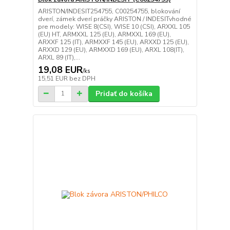
ARISTON/INDESIT254755, C00254755, blokování
dverí, zámek dverí práčky ARISTON / INDESITvhodné
pre modely: WISE 8(CSI), WISE 10 (CSI), ARXXL 105
(EU) HT, ARMXXL 125 (EU), ARMXXL 169 (EU),
ARXXF 125 (IT), ARMXXF 145 (EU), ARXXD 125 (EU),
ARXXD 129 (EU), ARMXXD 169 (EU), ARXL 108(IT),
ARXL 89 (IT),...
19,08 EUR
/
ks
15,51 EUR
bez DPH
Pridať do košíka