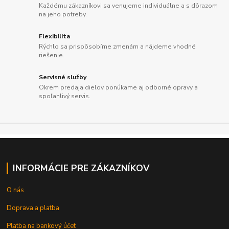
Každému zákazníkovi sa venujeme individuálne a s dôrazom
na jeho potreby.
Flexibilita
Rýchlo sa prispôsobíme zmenám a nájdeme vhodné
riešenie.
Servisné služby
Okrem predaja dielov ponúkame aj odborné opravy a
spoľahlivý servis.
INFORMÁCIE PRE ZÁKAZNÍKOV
O nás
Doprava a platba
Platba na bankový účet