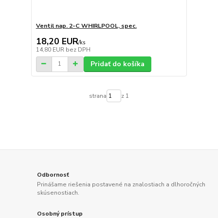
Ventil nap. 2-C WHIRLPOOL, spec.
18,20 EUR
/
ks
14,80 EUR
bez DPH
Pridať do košíka
strana
z 1
Odbornosť
Prinášame riešenia postavené na znalostiach a dlhoročných
skúsenostiach.
Osobný prístup