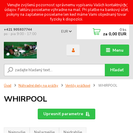
Venujte zvýšenú pozornosť správnemu vypísaniu Vašich kontaktných
údajov. Faktúru posielame výhradne na mail. Pri platbe na bankový účet,
pokyny na zaplatenie posielame len keď máme Vami objednaný tovar
fyzicky k dispozícii.
0
ks
+421 905937744
EUR
za
0,00 EUR
po - pia 9:00 - 17:00
Menu
Hľadať
Úvod
Náhradné diely na práčky
Ventily práčkové
WHIRPOOL
WHIRPOOL
Upresniť parametre
Najnovšie
Najlacnejšie
Najdrahšie