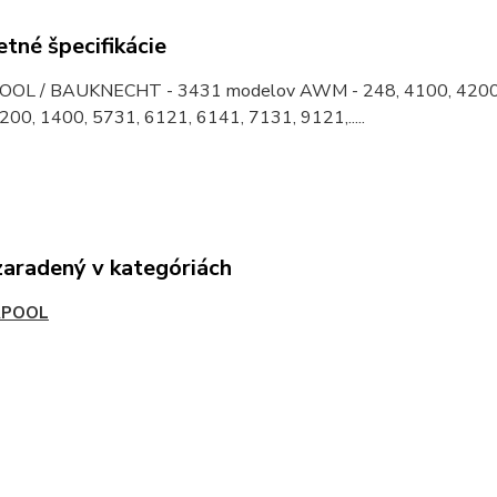
tné špecifikácie
L / BAUKNECHT - 3431 modelov AWM - 248, 4100, 4200, 5050,
00, 1400, 5731, 6121, 6141, 7131, 9121,.....
zaradený v kategóriách
RPOOL