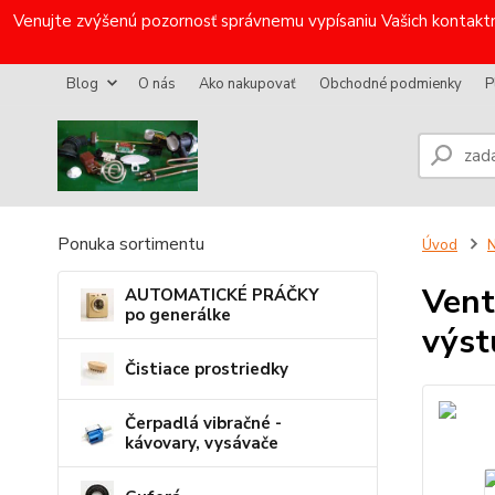
Venujte zvýšenú pozornosť správnemu vypísaniu Vašich kontaktn
Blog
O nás
Ako nakupovať
Obchodné podmienky
P
Ponuka sortimentu
Úvod
N
Vent
AUTOMATICKÉ PRÁČKY
po generálke
výs
Čistiace prostriedky
Čerpadlá vibračné -
kávovary, vysávače