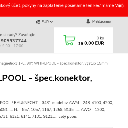
bankový účet, pokyny na zaplatenie posielame len keď máme Vami
Prihlásenie
EUR
e si rady? Zavolajte.
0
ks
 905937744
za
0,00 EUR
a 9:00 - 17:00
.magnetický 1-C, 90°, WHIRLPOOL - špec.konektor, výstup 15mm
LPOOL - špec.konektor,
POOL / BAUKNECHT - 3431 modelov AWM - 248, 4100, 4200,
081,..... FL - 857, 1057, 1167, 1259, 8135, ..... AWO - 1200,
731, 6121, 6141, 7131, 9121,.....
celý popis