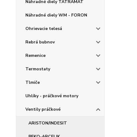
Náhradné diely TATRAMAT
Náhradné diely WM - FORON
Ohrievacie telesá
Rebrá bubnov
Remenice
Termostaty
Tlmiče
Uhlíky - práčkové motory
Ventily práčkové
ARISTON/INDESIT
BEKO-ARCELIK