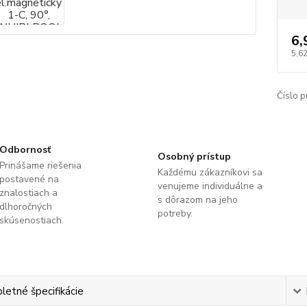
6,
5,6
Číslo p
Odbornosť
Osobný prístup
Prinášame riešenia
Každému zákazníkovi sa
postavené na
venujeme individuálne a
znalostiach a
s dôrazom na jeho
dlhoročných
potreby.
skúsenostiach.
etné špecifikácie