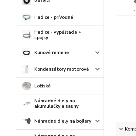
Guferá
Hadice - prívodné
Hadice - vypúšťacie +
spojky
Klinové remene
Kondenzátory motorové
Ložiská
Náhradné diely na
akumulačky a sauny
Náhradné diely na bojlery
Kompl