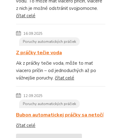
vodu. To môže mať viacero príčin, viaceré
z nich je možné odstrániť svojpomocne.
čítať celé
16.09.2025
Poruchy automatických práčiek
Z práčky tečie voda
Ak z práčky tečie voda, môže to mať
viacero príčin – od jednoduchých až po
vážnejšie poruchy.
čítať celé
12.09.2025
Poruchy automatických práčiek
Bubon automatickej práčky sa netočí
čítať celé