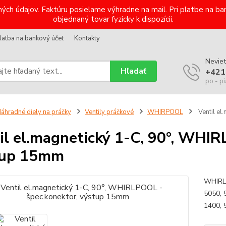
ých údajov. Faktúru posielame výhradne na mail. Pri platbe na 
objednaný tovar fyzicky k dispozícii.
latba na bankový účet
Kontakty
Neviet
Hľadať
+421
po - pi
áhradné diely na práčky
Ventily práčkové
WHIRPOOL
Ventil el
il el.magnetický 1-C, 90°, WHIR
tup 15mm
WHIRL
5050, 5
1400, 5