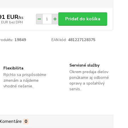
91 EUR
/
ks
Pridať do košíka
2 EUR
bez DPH
roduktu:
19849
EAN kód:
481227128375
Servisné služby
Flexibilita
Okrem predaja dielov
Rýchlo sa prispôsobíme
ponúkame aj odborné
zmenám a nájdeme
opravy a spoľahlivý
vhodné riešenie.
servis.
Komentáre
0