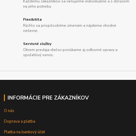
Každému zákazníkovi sa venujeme individuálne a s dôrazom
na jeho potreby.
Flexibilita
Rýchlo sa prispôsobíme zmenám a nájdeme vhodné
riešenie.
Servisné služby
Okrem predaja dielov ponúkame aj odborné opravy a
spoľahlivý servis.
INFORMÁCIE PRE ZÁKAZNÍKOV
O nás
Doprava a platba
Platba na bankový účet