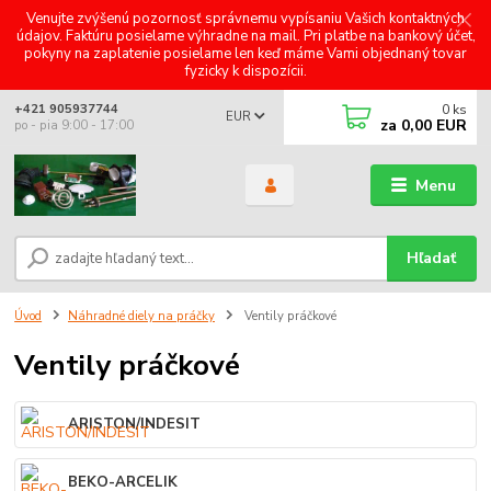
Venujte zvýšenú pozornosť správnemu vypísaniu Vašich kontaktných
údajov. Faktúru posielame výhradne na mail. Pri platbe na bankový účet,
pokyny na zaplatenie posielame len keď máme Vami objednaný tovar
fyzicky k dispozícii.
0
ks
+421 905937744
EUR
za
0,00 EUR
po - pia 9:00 - 17:00
Menu
Hľadať
Úvod
Náhradné diely na práčky
Ventily práčkové
Ventily práčkové
ARISTON/INDESIT
BEKO-ARCELIK