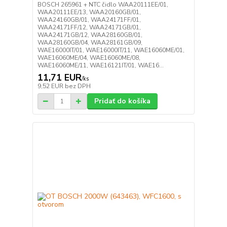
BOSCH 265961 + NTC čidlo WAA20111EE/01,
WAA20111EE/13, WAA20160GB/01,
WAA24160GB/01, WAA24171FF/01,
WAA24171FF/12, WAA24171GB/01,
WAA24171GB/12, WAA28160GB/01,
WAA28160GB/04, WAA28161GB/09,
WAE16000IT/01, WAE16000IT/11, WAE16060ME/01,
WAE16060ME/04, WAE16060ME/08,
WAE16060ME/11, WAE16121IT/01, WAE16...
11,71 EUR
/
ks
9,52 EUR
bez DPH
Pridať do košíka