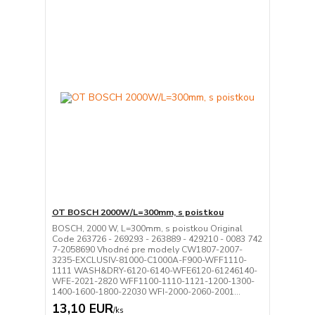
OT BOSCH 2000W/L=300mm, s poistkou
BOSCH, 2000 W, L=300mm, s poistkou Original
Code 263726 - 269293 - 263889 - 429210 - 0083 742
7-2058690 Vhodné pre modely CW1807-2007-
3235-EXCLUSIV-81000-C1000A-F900-WFF1110-
1111 WASH&DRY-6120-6140-WFE6120-61246140-
WFE-2021-2820 WFF1100-1110-1121-1200-1300-
1400-1600-1800-22030 WFI-2000-2060-2001...
13,10 EUR
/
ks