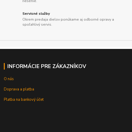
riešenie.
Servisné služby
Okrem predaja dielov ponúkame aj odborné opravy a
spoľahlivý servis.
INFORMÁCIE PRE ZÁKAZNÍKOV
O nás
Doprava a platba
Platba na bankový účet