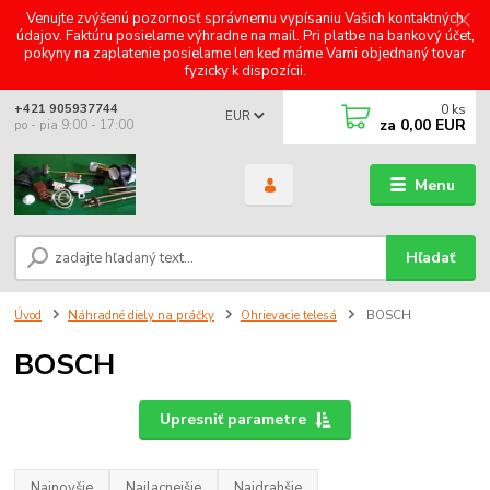
Venujte zvýšenú pozornosť správnemu vypísaniu Vašich kontaktných
údajov. Faktúru posielame výhradne na mail. Pri platbe na bankový účet,
pokyny na zaplatenie posielame len keď máme Vami objednaný tovar
fyzicky k dispozícii.
0
ks
+421 905937744
EUR
za
0,00 EUR
po - pia 9:00 - 17:00
Menu
Hľadať
Úvod
Náhradné diely na práčky
Ohrievacie telesá
BOSCH
BOSCH
Upresniť parametre
Najnovšie
Najlacnejšie
Najdrahšie