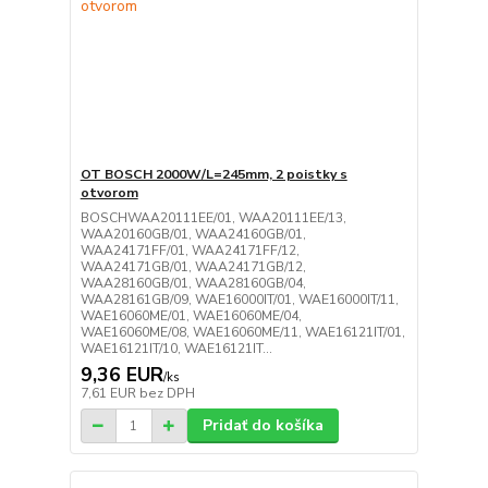
OT BOSCH 2000W/L=245mm, 2 poistky s
otvorom
BOSCHWAA20111EE/01, WAA20111EE/13,
WAA20160GB/01, WAA24160GB/01,
WAA24171FF/01, WAA24171FF/12,
WAA24171GB/01, WAA24171GB/12,
WAA28160GB/01, WAA28160GB/04,
WAA28161GB/09, WAE16000IT/01, WAE16000IT/11,
WAE16060ME/01, WAE16060ME/04,
WAE16060ME/08, WAE16060ME/11, WAE16121IT/01,
WAE16121IT/10, WAE16121IT...
9,36 EUR
/
ks
7,61 EUR
bez DPH
Pridať do košíka