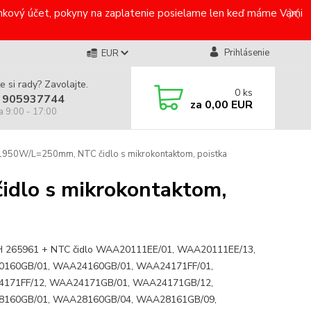
bankový účet, pokyny na zaplatenie posielame len keď máme Vami
Prihlásenie
EUR
e si rady? Zavolajte.
0
ks
 905937744
za
0,00 EUR
a 9:00 - 17:00
50W/L=250mm, NTC čidlo s mikrokontaktom, poistka
lo s mikrokontaktom,
 265961 + NTC čidlo WAA20111EE/01, WAA20111EE/13,
160GB/01, WAA24160GB/01, WAA24171FF/01,
171FF/12, WAA24171GB/01, WAA24171GB/12,
160GB/01, WAA28160GB/04, WAA28161GB/09,