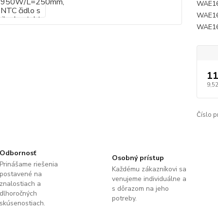
WAE16
WAE16
WAE16
11
9,5
Číslo p
Odbornosť
Osobný prístup
Prinášame riešenia
Každému zákazníkovi sa
postavené na
venujeme individuálne a
znalostiach a
s dôrazom na jeho
dlhoročných
potreby.
skúsenostiach.