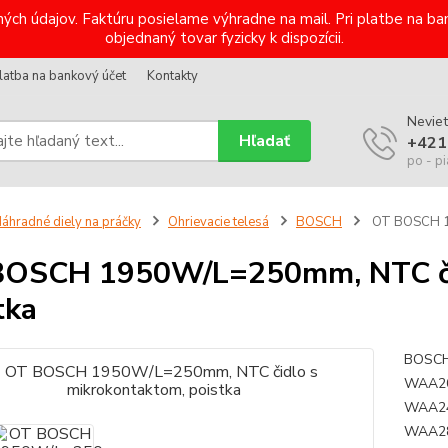
ých údajov. Faktúru posielame výhradne na mail. Pri platbe na 
objednaný tovar fyzicky k dispozícii.
latba na bankový účet
Kontakty
Neviet
Hľadať
+421
po - pi
áhradné diely na práčky
Ohrievacie telesá
BOSCH
OT BOSCH 19
OSCH 1950W/L=250mm, NTC čid
tka
BOSCH
WAA20
WAA24
WAA28