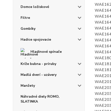
Domce ložiskové
Filtre
Gombíky
Hadice spojovacie
Hladinové spínače
Kríže bubna - príruby
Madlá dverí - uzávery
Manžety
Náhradné diely ROMO,
SLATINKA