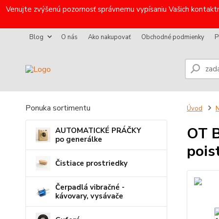
Venujte zvýšenú pozornosť správnemu vypísaniu Vašich kontaktn
Blog
O nás
Ako nakupovať
Obchodné podmienky
P
Ponuka sortimentu
Úvod
N
OT B
AUTOMATICKÉ PRÁČKY
po generálke
pois
Čistiace prostriedky
Čerpadlá vibračné -
kávovary, vysávače