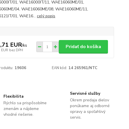
000IT/01, WAE16000IT/11, WAE16060ME/01,
060ME/04, WAE16060ME/08, WAE16060ME/11,
121IT/01, WAE16...
celý popis
,71 EUR
/
ks
Pridať do košíka
2 EUR
bez DPH
roduktu:
19606
EAN kód:
14 265961/NTC
Servisné služby
Flexibilita
Okrem predaja dielov
Rýchlo sa prispôsobíme
ponúkame aj odborné
zmenám a nájdeme
opravy a spoľahlivý
vhodné riešenie.
servis.