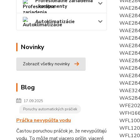
Profesionálne zariadenia
- komponenty
Autoklimatizácie
Novinky
Zobraziť všetky novinky
Blog
17.09.2025
Poruchy automatických práčiek
Práčka nevypúšťa vodu
Častou poruchou práčok je, že nevypúšťajú
vodu. To môže mať viacero príčin, viaceré