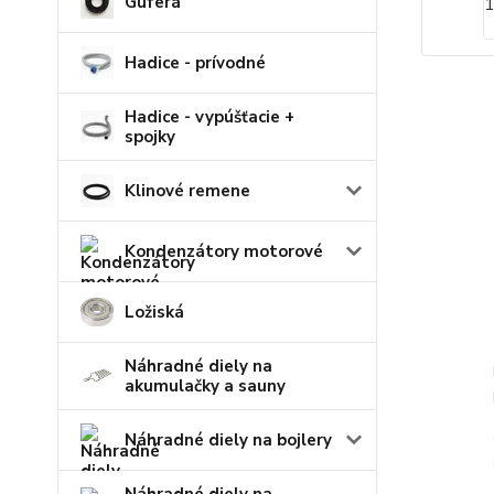
Guferá
Hadice - prívodné
Hadice - vypúšťacie +
spojky
Klinové remene
Kondenzátory motorové
Ložiská
Náhradné diely na
akumulačky a sauny
Náhradné diely na bojlery