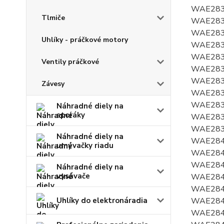
Tlmiče
Uhlíky - práčkové motory
Ventily práčkové
Závesy
Náhradné diely na
sporáky
Náhradné diely na
umývačky riadu
Náhradné diely na
vysávače
Uhlíky do elektronáradia