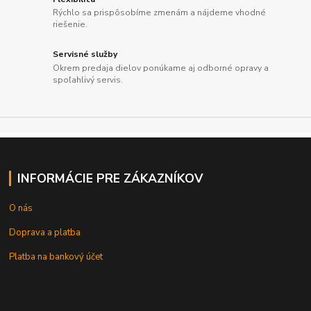
Rýchlo sa prispôsobíme zmenám a nájdeme vhodné
riešenie.
Servisné služby
Okrem predaja dielov ponúkame aj odborné opravy a
spoľahlivý servis.
INFORMÁCIE PRE ZÁKAZNÍKOV
O nás
Doprava a platba
Platba na bankový účet