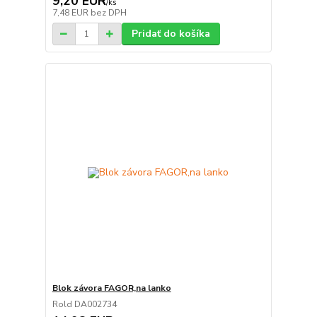
9,20 EUR
/
ks
7,48 EUR
bez DPH
Pridať do košíka
Blok závora FAGOR,na lanko
Rold DA002734