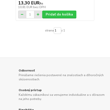
13,30 EUR
/
ks
10,81 EUR
bez DPH
Pridať do košíka
strana
z 1
Odbornosť
Prinášame riešenia postavené na znalostiach a dlhoročných
skúsenostiach.
Osobný prístup
Každému zákazníkovi sa venujeme individuálne a s dôrazom
na jeho potreby.
Flexibilita