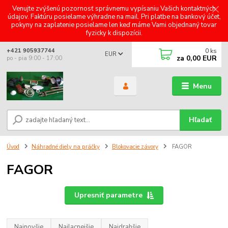
Venujte zvýšenú pozornosť správnemu vypísaniu Vašich kontaktných
údajov. Faktúru posielame výhradne na mail. Pri platbe na bankový účet,
pokyny na zaplatenie posielame len keď máme Vami objednaný tovar
fyzicky k dispozícii.
0
ks
+421 905937744
EUR
za
0,00 EUR
po - pia 9:00 - 17:00
Menu
Hľadať
Úvod
Náhradné diely na práčky
Blokovacie závory
FAGOR
FAGOR
Upresniť parametre
Najnovšie
Najlacnejšie
Najdrahšie