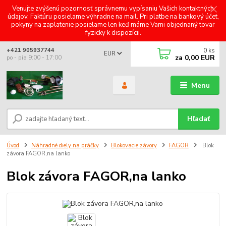
Venujte zvýšenú pozornosť správnemu vypísaniu Vašich kontaktných
údajov. Faktúru posielame výhradne na mail. Pri platbe na bankový účet,
pokyny na zaplatenie posielame len keď máme Vami objednaný tovar
fyzicky k dispozícii.
0
ks
+421 905937744
EUR
za
0,00 EUR
po - pia 9:00 - 17:00
Menu
Hľadať
Úvod
Náhradné diely na práčky
Blokovacie závory
FAGOR
Blok
závora FAGOR,na lanko
Blok závora FAGOR,na lanko