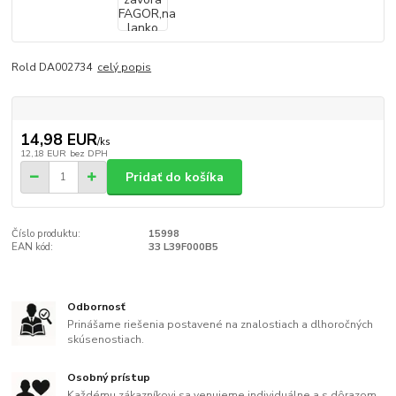
Rold DA002734
celý popis
14,98 EUR
/
ks
12,18 EUR
bez DPH
Pridať do košíka
Číslo produktu:
15998
EAN kód:
33 L39F000B5
Odbornosť
Prinášame riešenia postavené na znalostiach a dlhoročných
skúsenostiach.
Osobný prístup
Každému zákazníkovi sa venujeme individuálne a s dôrazom