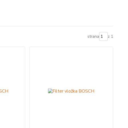
strana
z 1