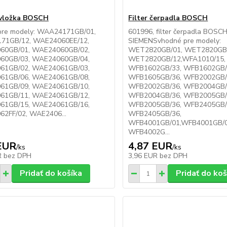
- vložka BOSCH
Filter čerpadla BOSCH
pre modely: WAA24171GB/01,
601996, filter čerpadla BOSCH
71GB/12, WAE24060EE/12,
SIEMENSvhodné pre modely:
60GB/01, WAE24060GB/02,
WET2820GB/01, WET2820GB/
60GB/03, WAE24060GB/04,
WET2820GB/12,WFA1010/15,
61GB/02, WAE24061GB/03,
WFB1602GB/33, WFB1602GB/
61GB/06, WAE24061GB/08,
WFB1605GB/36, WFB2002GB/
61GB/09, WAE24061GB/10,
WFB2002GB/36, WFB2004GB/
61GB/11, WAE24061GB/12,
WFB2004GB/36, WFB2005GB/
61GB/15, WAE24061GB/16,
WFB2005GB/36, WFB2405GB/
2FF/02, WAE2406...
WFB2405GB/36,
WFB4001GB/01,WFB4001GB/0
WFB4002G...
EUR
4,87 EUR
/
ks
/
ks
R
bez DPH
3,96 EUR
bez DPH
Pridať do košíka
Pridať do koš