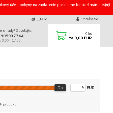
bankový účet, pokyny na zaplatenie posielame len keď máme Vami
Prihlásenie
EUR
e si rady? Zavolajte.
0
ks
 905937744
za
0,00 EUR
a 9:00 - 17:00
Do
EUR
P produkt