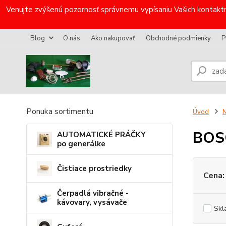
Venujte zvýšenú pozornosť správnemu vypísaniu Vašich kontaktn
Blog
O nás
Ako nakupovať
Obchodné podmienky
P
Ponuka sortimentu
Úvod
N
BOS
AUTOMATICKÉ PRÁČKY
po generálke
Čistiace prostriedky
Cena:
Čerpadlá vibračné -
kávovary, vysávače
Skl