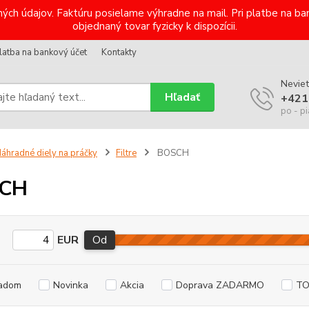
ých údajov. Faktúru posielame výhradne na mail. Pri platbe na 
objednaný tovar fyzicky k dispozícii.
latba na bankový účet
Kontakty
Neviet
Hľadať
+421
po - pi
áhradné diely na práčky
Filtre
BOSCH
CH
EUR
Od
adom
Novinka
Akcia
Doprava ZADARMO
TO