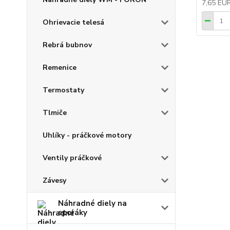
7,65 EU
Ohrievacie telesá
Rebrá bubnov
Remenice
Termostaty
Tlmiče
Uhlíky - práčkové motory
Ventily práčkové
Závesy
Náhradné diely na
sporáky