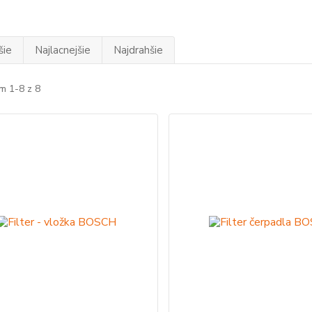
šie
Najlacnejšie
Najdrahšie
m 1-8 z 8