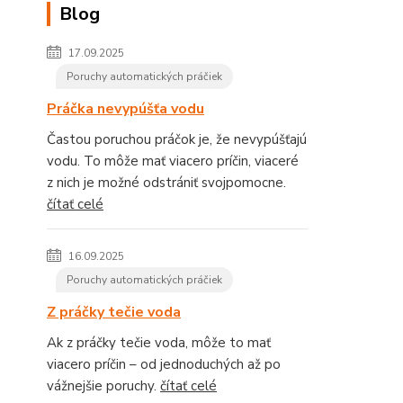
Blog
17.09.2025
Poruchy automatických práčiek
Práčka nevypúšťa vodu
Častou poruchou práčok je, že nevypúšťajú
vodu. To môže mať viacero príčin, viaceré
z nich je možné odstrániť svojpomocne.
čítať celé
16.09.2025
Poruchy automatických práčiek
Z práčky tečie voda
Ak z práčky tečie voda, môže to mať
viacero príčin – od jednoduchých až po
vážnejšie poruchy.
čítať celé