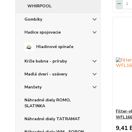
WHIRPOOL
Gombíky
Hadice spojovacie
Hladinové spínače
Kríže bubna - príruby
Madlá dverí - uzávery
Manžety
Náhradné diely ROMO,
SLATINKA
Filter-
WFL166
Náhradné diely TATRAMAT
9,41 
Náhradné diely WM - FORON