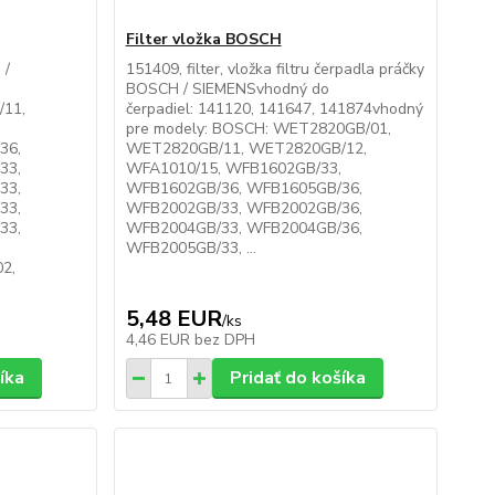
Filter vložka BOSCH
 /
151409, filter, vložka filtru čerpadla práčky
BOSCH / SIEMENSvhodný do
11,
čerpadiel: 141120, 141647, 141874vhodný
pre modely: BOSCH: WET2820GB/01,
36,
WET2820GB/11, WET2820GB/12,
33,
WFA1010/15, WFB1602GB/33,
33,
WFB1602GB/36, WFB1605GB/36,
33,
WFB2002GB/33, WFB2002GB/36,
33,
WFB2004GB/33, WFB2004GB/36,
WFB2005GB/33, ...
2,
5,48 EUR
/
ks
4,46 EUR
bez DPH
íka
Pridať do košíka