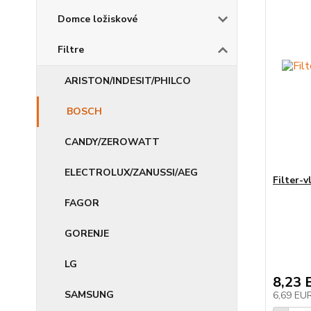
Domce ložiskové
Filtre
ARISTON/INDESIT/PHILCO
BOSCH
CANDY/ZEROWATT
ELECTROLUX/ZANUSSI/AEG
Filter-
FAGOR
GORENJE
LG
8,23 
SAMSUNG
6,69 EU