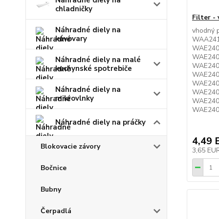
Náhradné diely na
chladničky
Filter 
Náhradné diely na
vhodný 
kávovary
WAA241
WAE240
WAE240
Náhradné diely na malé
WAE240
kuchynské spotrebiče
WAE240
WAE240
Náhradné diely na
WAE240
mikrovlnky
WAE240
WAE2406
Náhradné diely na práčky
4,49 
Blokovacie závory
3,65 EU
Bočnice
Bubny
Čerpadlá