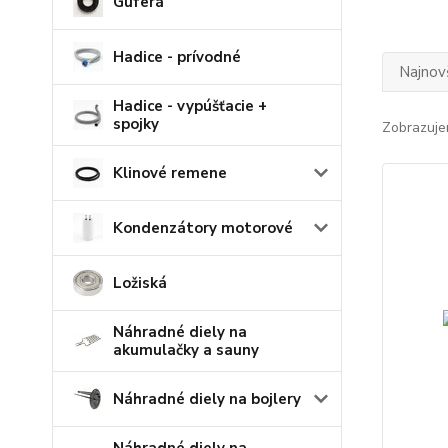
Guferá
Hadice - prívodné
Najnov
Hadice - vypúšťacie +
spojky
Zobrazuje
Klinové remene
Kondenzátory motorové
Ložiská
Náhradné diely na
akumulačky a sauny
Náhradné diely na bojlery