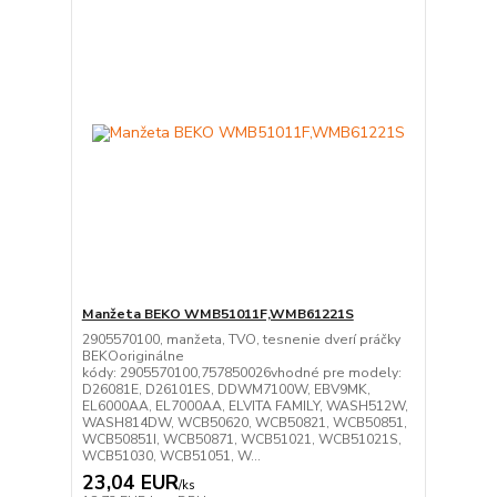
Manžeta BEKO WMB51011F,WMB61221S
2905570100, manžeta, TVO, tesnenie dverí práčky
BEKOoriginálne
kódy: 2905570100,757850026vhodné pre modely:
D26081E, D26101ES, DDWM7100W, EBV9MK,
EL6000AA, EL7000AA, ELVITA FAMILY, WASH512W,
WASH814DW, WCB50620, WCB50821, WCB50851,
WCB50851I, WCB50871, WCB51021, WCB51021S,
WCB51030, WCB51051, W...
23,04 EUR
/
ks