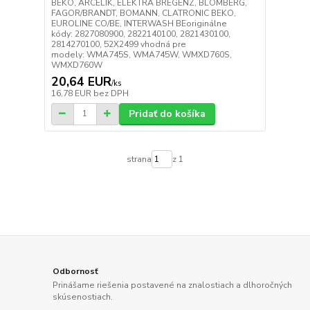
BEKO, ARCELIK, ELEKTRA BREGENZ, BLOMBERG,
FAGOR/BRANDT, BOMANN, CLATRONIC BEKO,
EUROLINE CO/BE, INTERWASH BEoriginálne
kódy: 2827080900, 2822140100, 2821430100,
2814270100, 52X2499 vhodná pre
modely: WMA745S, WMA745W, WMXD760S,
WMXD760W
20,64 EUR
/
ks
16,78 EUR
bez DPH
Pridať do košíka
strana
z 1
Odbornosť
Prinášame riešenia postavené na znalostiach a dlhoročných
skúsenostiach.