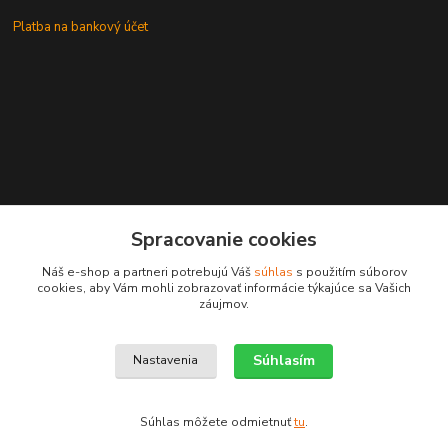
Platba na bankový účet
+421 905937744
Spracovanie cookies
leksunsro@gmail.com
Náš e-shop a partneri potrebujú Váš
súhlas
s použitím súborov
cookies, aby Vám mohli zobrazovať informácie týkajúce sa Vašich
záujmov.
Súhlasím
Nastavenia
Upravit sběr cookies.
Súhlas môžete odmietnuť
tu
.
Vytvorené na
Eshop-rychlo.sk