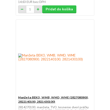
14,63 EUR
bez DPH
Pridať do košíka
Manžeta BEKO, WMB, WMD, WME (2827080900,
2822140100, 2821430100)
2814270100, manžeta, TVO, tesnenie dverí práčky