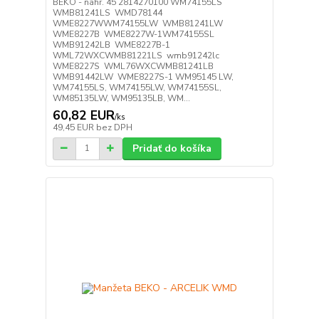
BEKO - náhr. 45 2814270100 WM74155LS
WMB81241LS WMD78144
WME8227WWM74155LW WMB81241LW
WME8227B WME8227W-1WM74155SL
WMB91242LB WME8227B-1
WML72WXCWMB81221LS wmb91242lc
WME8227S WML76WXCWMB81241LB
WMB91442LW WME8227S-1 WM95145 LW,
WM74155LS, WM74155LW, WM74155SL,
WM85135LW, WM95135LB, WM...
60,82 EUR
/
ks
49,45 EUR
bez DPH
Pridať do košíka