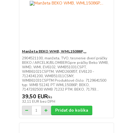
Manžeta BEKO WMB, WML15086P,...
2904521100, manžeta, TVO, tesnenie dverí práčky
BEKO / ARCELIK/BLOMBERGpre práčky Beko WMB,
WMD, WMI, EV6102, WMB51031CSPT,
WMB61021CSPTM, WMD26085T, EV6120 -
7124341200, WMB51011CSNY,
WMB61031CSPTM Produktové číslo: 7129641500
typ: WMB 51241 PT WML15086P, BEKO,
7147282500 WMB 71232 PTM, BEKO, 71793...
39,50 EUR
/
ks
32,11 EUR
bez DPH
Pridať do košíka