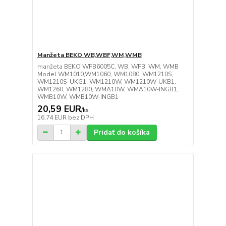
Manžeta BEKO WB,WBF,WM,WMB
manžeta BEKO WFB6005C, WB, WFB, WM, WMB
Model WM1010,WM1060, WM1080, WM1210S,
WM1210S-UKG1, WM1210W, WM1210W-UKB1,
WM1260, WM1280, WMA10W, WMA10W-INGB1,
WMB10W, WMB10W-INGB1
20,59 EUR
/
ks
16,74 EUR
bez DPH
Pridať do košíka