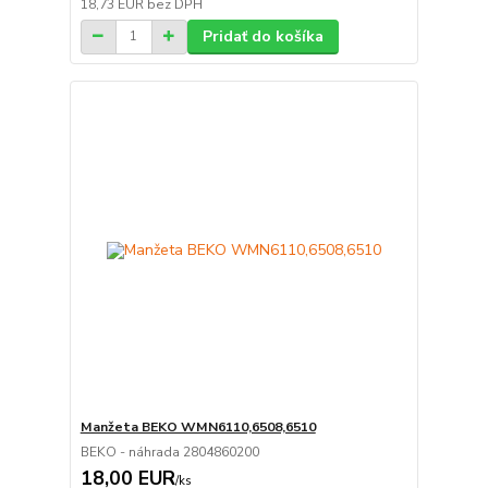
18,73 EUR
bez DPH
Pridať do košíka
Manžeta BEKO WMN6110,6508,6510
BEKO - náhrada 2804860200
18,00 EUR
/
ks