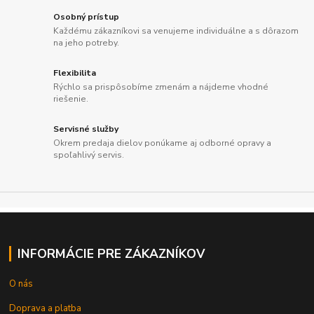
Osobný prístup
Každému zákazníkovi sa venujeme individuálne a s dôrazom
na jeho potreby.
Flexibilita
Rýchlo sa prispôsobíme zmenám a nájdeme vhodné
riešenie.
Servisné služby
Okrem predaja dielov ponúkame aj odborné opravy a
spoľahlivý servis.
INFORMÁCIE PRE ZÁKAZNÍKOV
O nás
Doprava a platba