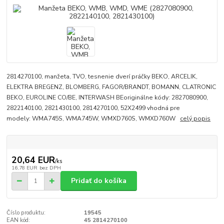
2814270100, manžeta, TVO, tesnenie dverí práčky BEKO, ARCELIK,
ELEKTRA BREGENZ, BLOMBERG, FAGOR/BRANDT, BOMANN, CLATRONIC
BEKO, EUROLINE CO/BE, INTERWASH BEoriginálne kódy: 2827080900,
2822140100, 2821430100, 2814270100, 52X2499 vhodná pre
modely: WMA745S, WMA745W, WMXD760S, WMXD760W
celý popis
20,64 EUR
/
ks
16,78 EUR
bez DPH
Pridať do košíka
Číslo produktu:
19545
EAN kód:
45 2814270100