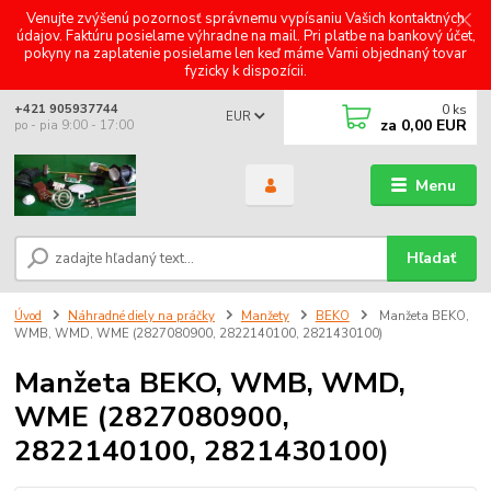
Venujte zvýšenú pozornosť správnemu vypísaniu Vašich kontaktných
údajov. Faktúru posielame výhradne na mail. Pri platbe na bankový účet,
pokyny na zaplatenie posielame len keď máme Vami objednaný tovar
fyzicky k dispozícii.
0
ks
+421 905937744
EUR
za
0,00 EUR
po - pia 9:00 - 17:00
Menu
Hľadať
Úvod
Náhradné diely na práčky
Manžety
BEKO
Manžeta BEKO,
WMB, WMD, WME (2827080900, 2822140100, 2821430100)
Manžeta BEKO, WMB, WMD,
WME (2827080900,
2822140100, 2821430100)