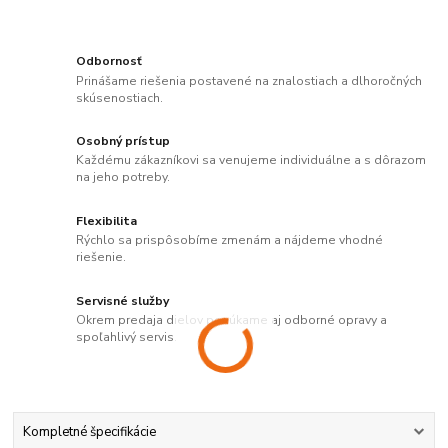
Odbornosť
Prinášame riešenia postavené na znalostiach a dlhoročných
skúsenostiach.
Osobný prístup
Každému zákazníkovi sa venujeme individuálne a s dôrazom
na jeho potreby.
Flexibilita
Rýchlo sa prispôsobíme zmenám a nájdeme vhodné
riešenie.
Servisné služby
Okrem predaja dielov ponúkame aj odborné opravy a
spoľahlivý servis.
Kompletné špecifikácie