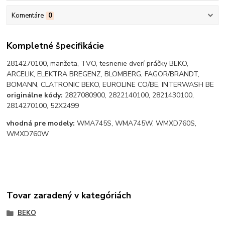
Komentáre
0
Kompletné špecifikácie
2814270100, manžeta, TVO, tesnenie dverí práčky BEKO,
ARCELIK, ELEKTRA BREGENZ, BLOMBERG, FAGOR/BRANDT,
BOMANN, CLATRONIC BEKO, EUROLINE CO/BE, INTERWASH BE
originálne kódy:
2827080900, 2822140100, 2821430100,
2814270100, 52X2499
vhodná pre modely:
WMA745S, WMA745W, WMXD760S,
WMXD760W
Tovar zaradený v kategóriách
BEKO