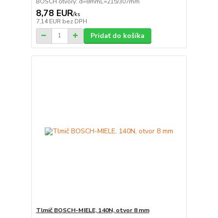
BOSCH otvory: d=8mmL=215/307mm
8,78 EUR
/
ks
7,14 EUR
bez DPH
Pridať do košíka
Tlmič BOSCH-MIELE, 140N, otvor 8 mm