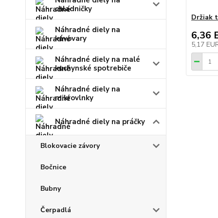
Náhradné diely na
chladničky
Držiak 
Náhradné diely na
6,36 
kávovary
5,17 EU
Náhradné diely na malé
kuchynské spotrebiče
Náhradné diely na
mikrovlnky
Náhradné diely na práčky
Blokovacie závory
Bočnice
Bubny
Čerpadlá