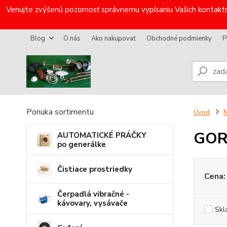
Venujte zvýšenú pozornosť správnemu vypísaniu Vašich kontaktn
Blog
O nás
Ako nakupovať
Obchodné podmienky
P
Ponuka sortimentu
Úvod
N
GOR
AUTOMATICKÉ PRÁČKY
po generálke
Čistiace prostriedky
Cena:
Čerpadlá vibračné -
kávovary, vysávače
Skl