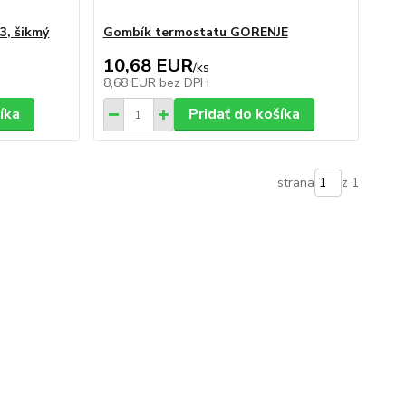
, šikmý
Gombík termostatu GORENJE
10,68 EUR
/
ks
8,68 EUR
bez DPH
íka
Pridať do košíka
strana
z 1