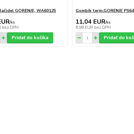
tlačidel GORENJE, WA60125
Gombík term.GORENJE PS643
EUR
11,04 EUR
/
ks
/
ks
R
bez DPH
8,98 EUR
bez DPH
Pridať do košíka
Pridať do koš