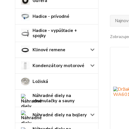
Guferá
Hadice - prívodné
Najnov
Hadice - vypúšťacie +
spojky
Zobrazuje
Klinové remene
Kondenzátory motorové
Ložiská
Náhradné diely na
akumulačky a sauny
Náhradné diely na bojlery