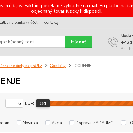
ých údajov. Faktúru posielame výhradne na mail. Pri platbe na 
objednaný tovar fyzicky k dispozícii.
latba na bankový účet
Kontakty
Neviet
Hľadať
+421
po - pi
áhradné diely na práčky
Gombíky
GORENJE
ENJE
EUR
Od
adom
Novinka
Akcia
Doprava ZADARMO
TO