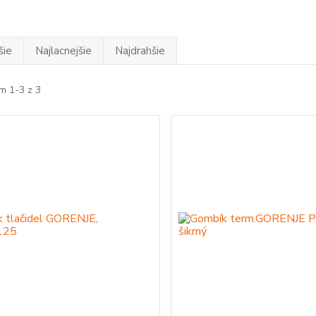
šie
Najlacnejšie
Najdrahšie
m 1-3 z 3