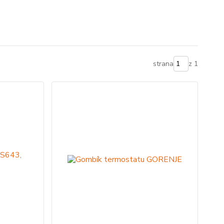
strana
z 1