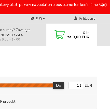
bankový účet, pokyny na zaplatenie posielame len keď máme Vami
Prihlásenie
EUR
e si rady? Zavolajte.
0
ks
 905937744
za
0,00 EUR
a 9:00 - 17:00
Do
EUR
P produkt