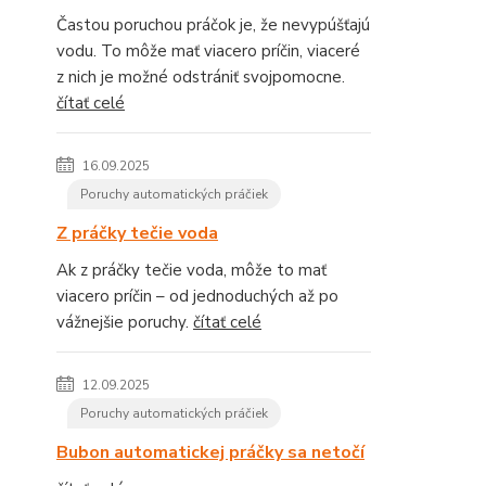
Častou poruchou práčok je, že nevypúšťajú
vodu. To môže mať viacero príčin, viaceré
z nich je možné odstrániť svojpomocne.
čítať celé
16.09.2025
Poruchy automatických práčiek
Z práčky tečie voda
Ak z práčky tečie voda, môže to mať
viacero príčin – od jednoduchých až po
vážnejšie poruchy.
čítať celé
12.09.2025
Poruchy automatických práčiek
Bubon automatickej práčky sa netočí