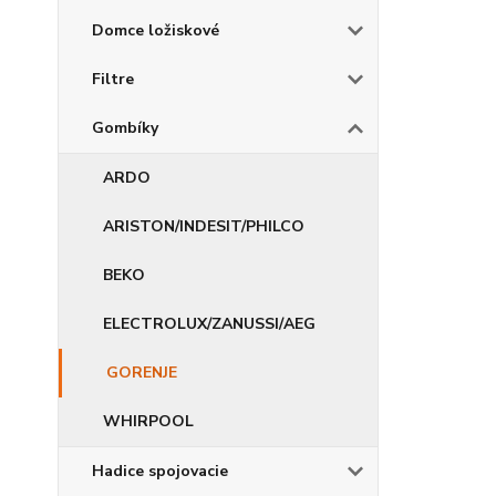
Domce ložiskové
Filtre
Gombíky
ARDO
ARISTON/INDESIT/PHILCO
BEKO
ELECTROLUX/ZANUSSI/AEG
GORENJE
WHIRPOOL
Hadice spojovacie