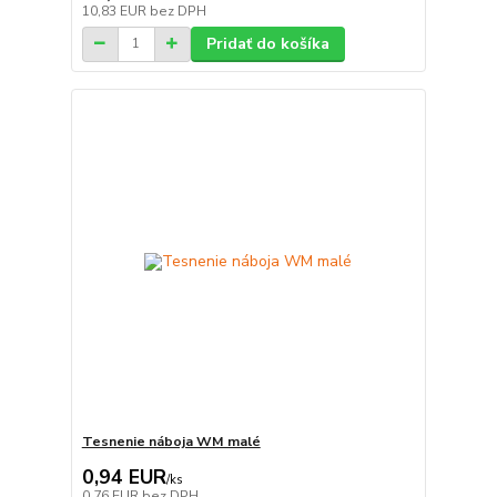
10,83 EUR
bez DPH
Pridať do košíka
Tesnenie náboja WM malé
0,94 EUR
/
ks
0,76 EUR
bez DPH