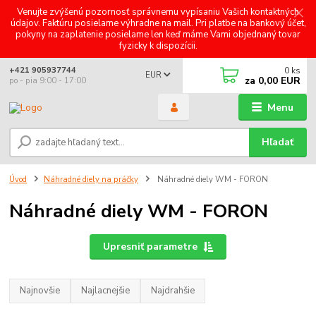
Venujte zvýšenú pozornosť správnemu vypísaniu Vašich kontaktných
údajov. Faktúru posielame výhradne na mail. Pri platbe na bankový účet,
pokyny na zaplatenie posielame len keď máme Vami objednaný tovar
fyzicky k dispozícii.
0
ks
+421 905937744
EUR
za
0,00 EUR
po - pia 9:00 - 17:00
Menu
Hľadať
Úvod
Náhradné diely na práčky
Náhradné diely WM - FORON
Náhradné diely WM - FORON
Upresniť parametre
Najnovšie
Najlacnejšie
Najdrahšie