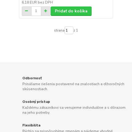
6,18 EUR
bez DPH
Pridať do košíka
strana
z 1
Odbornosť
Prinášame riešenia postavené na znalostiach a dlhoročných
skúsenostiach.
Osobný prístup
Každému zákazníkovi sa venujeme individuálne a s dôrazom
na jeho potreby.
Flexibilita
Rýchlo sa prispôsobíme zmenám a nájdeme vhodné