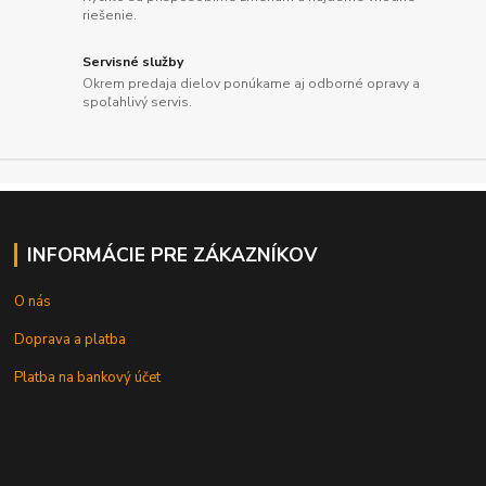
riešenie.
Servisné služby
Okrem predaja dielov ponúkame aj odborné opravy a
spoľahlivý servis.
INFORMÁCIE PRE ZÁKAZNÍKOV
O nás
Doprava a platba
Platba na bankový účet