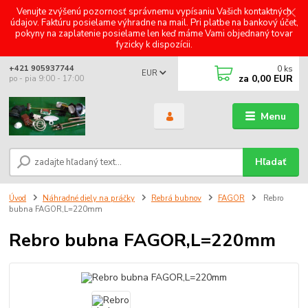
Venujte zvýšenú pozornosť správnemu vypísaniu Vašich kontaktných
údajov. Faktúru posielame výhradne na mail. Pri platbe na bankový účet,
pokyny na zaplatenie posielame len keď máme Vami objednaný tovar
fyzicky k dispozícii.
0
ks
+421 905937744
EUR
za
0,00 EUR
po - pia 9:00 - 17:00
Menu
Hľadať
Úvod
Náhradné diely na práčky
Rebrá bubnov
FAGOR
Rebro
bubna FAGOR,L=220mm
Rebro bubna FAGOR,L=220mm