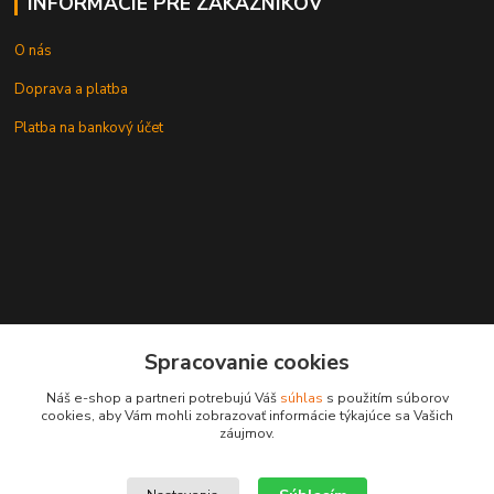
INFORMÁCIE PRE ZÁKAZNÍKOV
O nás
Doprava a platba
Platba na bankový účet
+421 905937744
Spracovanie cookies
leksunsro@gmail.com
Náš e-shop a partneri potrebujú Váš
súhlas
s použitím súborov
cookies, aby Vám mohli zobrazovať informácie týkajúce sa Vašich
záujmov.