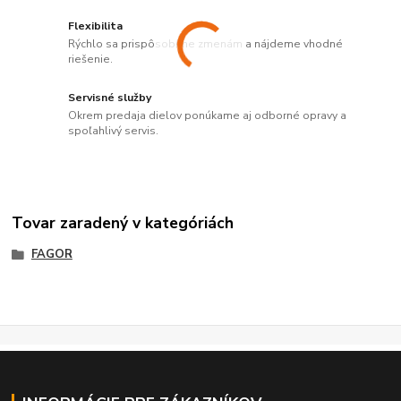
Flexibilita
Rýchlo sa prispôsobíme zmenám a nájdeme vhodné
riešenie.
Servisné služby
Okrem predaja dielov ponúkame aj odborné opravy a
spoľahlivý servis.
Tovar zaradený v kategóriách
FAGOR