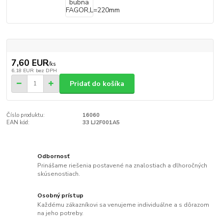
7,60 EUR
/
ks
6,18 EUR
bez DPH
Pridať do košíka
Číslo produktu:
16060
EAN kód:
33 LJ2F001A5
Odbornosť
Prinášame riešenia postavené na znalostiach a dlhoročných
skúsenostiach.
Osobný prístup
Každému zákazníkovi sa venujeme individuálne a s dôrazom
na jeho potreby.